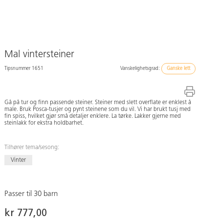
Mal vintersteiner
Tipsnummer 1651
Vanskelighetsgrad:
Ganske lett
Gå på tur og finn passende steiner. Steiner med slett overflate er enklest å
male. Bruk Posca-tusjer og pynt steinene som du vil. Vi har brukt tusj med
fin spiss, hvilket gjør små detaljer enklere. La tørke. Lakker gjerne med
steinlakk for ekstra holdbarhet.
Tilhører tema/sesong:
Vinter
Passer til 30 barn
kr 777,00