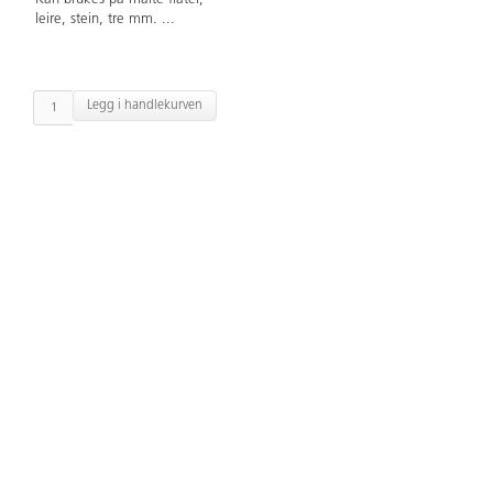
leire, stein, tre mm.
...
Legg i handlekurven