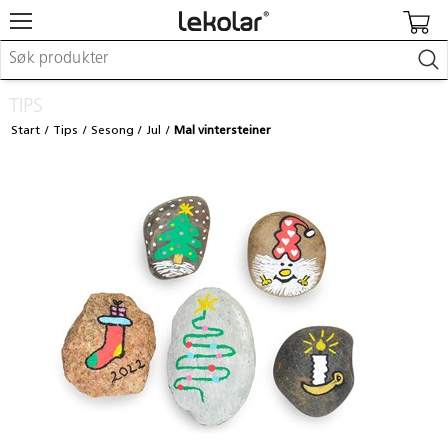
Møbler & innredning
TIPS
Lekeplassutstyr & utemiljø
Start
Tips
Sesong
Jul
Mal vintersteiner
Kunst & håndverk
Leker & sykler
Pedagogisk materiell
Barnevogner & småbarnsutstyr
Skole- & kontormateriell
Logge inn / registrere meg
Kontakt oss
Kampanjer/kataloger