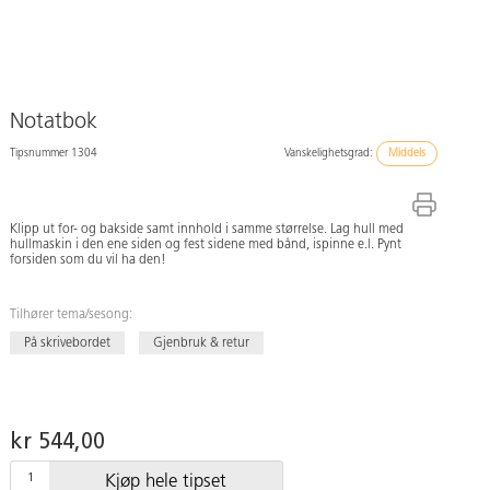
Notatbok
Tipsnummer 1304
Vanskelighetsgrad:
Middels
Klipp ut for- og bakside samt innhold i samme størrelse. Lag hull med
hullmaskin i den ene siden og fest sidene med bånd, ispinne e.l. Pynt
forsiden som du vil ha den!
Tilhører tema/sesong:
På skrivebordet
Gjenbruk & retur
kr 544,00
Kjøp hele tipset