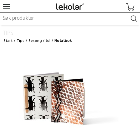
Møbler & innredning
TIPS
Lekeplassutstyr & utemiljø
Start
Tips
Sesong
Jul
Notatbok
Kunst & håndverk
Leker & sykler
Pedagogisk materiell
Barnevogner & småbarnsutstyr
Skole- & kontormateriell
Logge inn / registrere meg
Kontakt oss
Kampanjer/kataloger