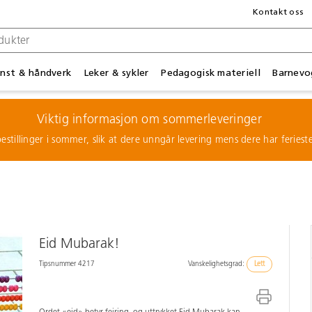
Kontakt oss
nst & håndverk
Leker & sykler
Pedagogisk materiell
Barnevo
Viktig informasjon om sommerleveringer
estillinger i sommer, slik at dere unngår levering mens dere har feries
Eid Mubarak!
Tipsnummer 4217
Vanskelighetsgrad:
Lett