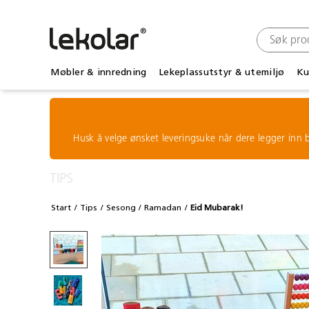
Møbler & innredning
Lekeplassutstyr & utemiljø
Ku
Husk å velge ønsket leveringsuke når dere legger inn b
TIPS
Start
Tips
Sesong
Ramadan
Eid Mubarak!