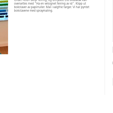
Ordet «eid» betyr feiring, og uttrykket Eid Mubarak kan
oversettes med "Ha en velsignet feiring av id". Klipp ut
bokstaver av papirruller. Mal i valgfrie farger. Vi har pyntet
bokstavene med spraymaling.