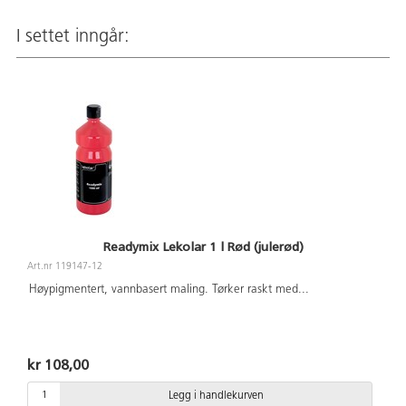
I settet inngår:
Readymix Lekolar 1 l Rød (julerød)
Art.nr 119147-12
Høypigmentert, vannbasert maling. Tørker raskt med
...
kr 108,00
Legg i handlekurven