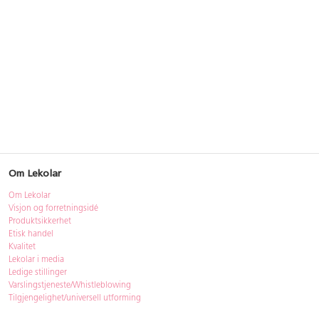
Om Lekolar
Om Lekolar
Visjon og forretningsidé
Produktsikkerhet
Etisk handel
Kvalitet
Lekolar i media
Ledige stillinger
Varslingstjeneste/Whistleblowing
Tilgjengelighet/universell utforming