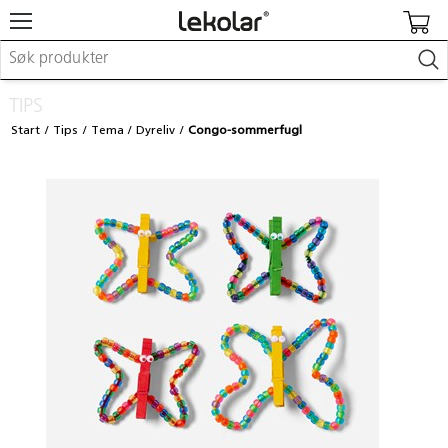
Møbler & innredning
TIPS
Lekeplassutstyr & utemiljø
Start
Tips
Tema
Dyreliv
Congo-sommerfugl
Kunst & håndverk
Leker & sykler
Pedagogisk materiell
Barnevogner & småbarnsutstyr
Skole- & kontormateriell
Logge inn / registrere meg
Kontakt oss
Kampanjer/kataloger