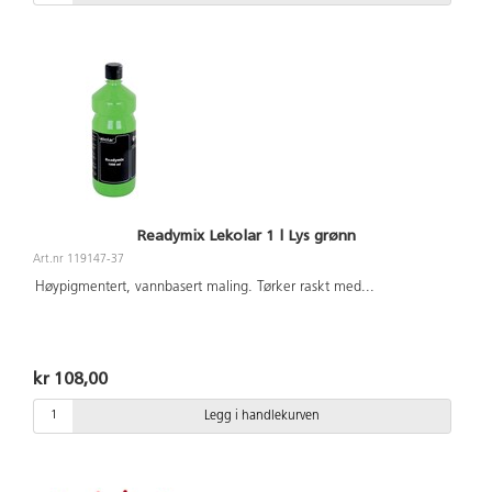
Readymix Lekolar 1 l Lys grønn
Art.nr 119147-37
Høypigmentert, vannbasert maling. Tørker raskt med
...
kr 108,00
Legg i handlekurven