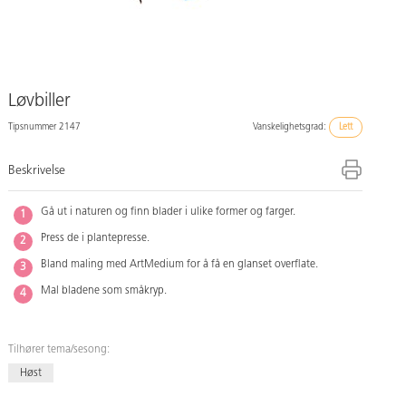
Løvbiller
Tipsnummer 2147
Vanskelighetsgrad:
Lett
Beskrivelse
Gå ut i naturen og finn blader i ulike former og farger.
Press de i plantepresse.
Bland maling med ArtMedium for å få en glanset overflate.
Mal bladene som småkryp.
Tilhører tema/sesong:
Høst