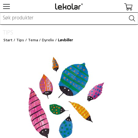
Møbler & innredning
TIPS
Lekeplassutstyr & utemiljø
Start
Tips
Tema
Dyreliv
Løvbiller
Kunst & håndverk
Leker & sykler
Pedagogisk materiell
Barnevogner & småbarnsutstyr
Skole- & kontormateriell
Logge inn / registrere meg
Kontakt oss
Kampanjer/kataloger