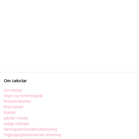
Om Lekolar
Om Lekolar
Visjon og forretningsidé
Produktsikkerhet
Etisk handel
Kvalitet
Lekolar i media
Ledige stillinger
Varslingstjeneste/Whistleblowing
Tilgjengelighet/universell utforming