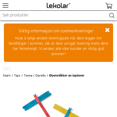
Møbler & innredning
Lekeplassutstyr & utemiljø
Viktig informasjon om sommerleveringer
Kunst & håndverk
Husk å velge ønsket leveringsuke når dere legger inn
Leker & sykler
bestillinger i sommer, slik at dere unngår levering mens dere
Pedagogisk materiell
har feriestengt. Vi ønsker alle våre kunder en riktig god
Barnevogner & småbarnsutstyr
sommer!
Skole- & kontormateriell
TIPS
Logge inn / registrere meg
Start
Tips
Tema
Dyreliv
Øyenstikker av ispinner
Kontakt oss
Kampanjer/kataloger