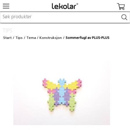
Møbler & innredning
TIPS
Lekeplassutstyr & utemiljø
Start
Tips
Tema
Konstruksjon
Sommerfugl av PLUS-PLUS
Kunst & håndverk
Leker & sykler
Pedagogisk materiell
Barnevogner & småbarnsutstyr
Skole- & kontormateriell
Logge inn / registrere meg
Kontakt oss
Kampanjer/kataloger