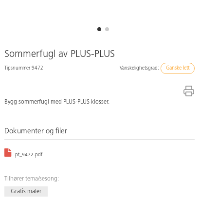
Sommerfugl av PLUS-PLUS
Tipsnummer 9472
Vanskelighetsgrad:
Ganske lett
Bygg sommerfugl med PLUS-PLUS klosser.
Dokumenter og filer
pt_9472.pdf
Tilhører tema/sesong:
Gratis maler