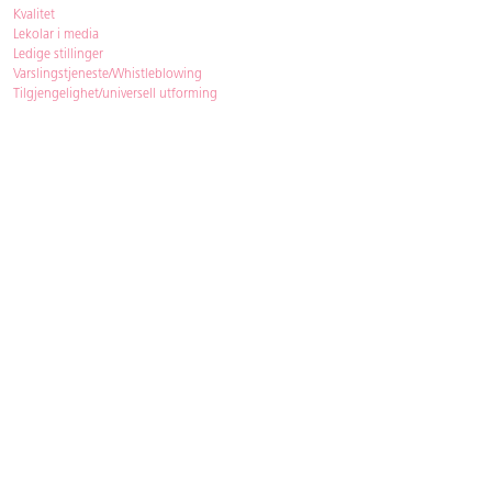
Kvalitet
Lekolar i media
Ledige stillinger
Varslingstjeneste/Whistleblowing
Tilgjengelighet/universell utforming
Bærekraft
Bærekraft
ISO-sertifisering
Gjenbruk - Lekolar Outlet
Kjøpsvilkår & betingelser
Betingelser
GDPR og personopplysninger
Cookie Policy
Kontakt
Har du spørsmål, besvarer vi dem gjerne!
Åpningstider
: 08.00-16.00
Telefon
: 33 72 98 00
Mail
:
bestilling@lekolar.no
|
info@lekolar.no