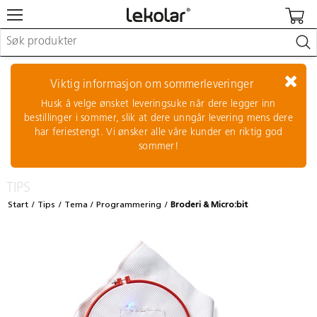
Møbler & innredning
Lekeplassutstyr & utemiljø
Viktig informasjon om sommerleveringer
Kunst & håndverk
Husk å velge ønsket leveringsuke når dere legger inn
Leker & sykler
bestillinger i sommer, slik at dere unngår levering mens dere
Pedagogisk materiell
har feriestengt. Vi ønsker alle våre kunder en riktig god
Barnevogner & småbarnsutstyr
sommer!
Skole- & kontormateriell
TIPS
Logge inn / registrere meg
Start
Tips
Tema
Programmering
Broderi & Micro:bit
Kontakt oss
Kampanjer/kataloger