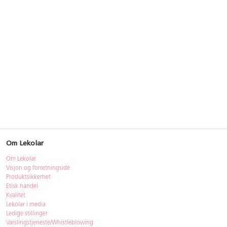
Om Lekolar
Om Lekolar
Visjon og forretningsidé
Produktsikkerhet
Etisk handel
Kvalitet
Lekolar i media
Ledige stillinger
Varslingstjeneste/Whistleblowing