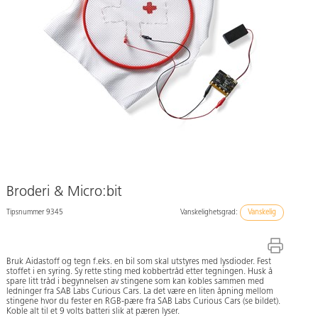
Broderi & Micro:bit
Tipsnummer 9345
Vanskelighetsgrad:
Vanskelig
Bruk Aidastoff og tegn f.eks. en bil som skal utstyres med lysdioder. Fest
stoffet i en syring. Sy rette sting med kobbertråd etter tegningen. Husk å
spare litt tråd i begynnelsen av stingene som kan kobles sammen med
ledninger fra SAB Labs Curious Cars. La det være en liten åpning mellom
stingene hvor du fester en RGB-pære fra SAB Labs Curious Cars (se bildet).
Koble alt til et 9 volts batteri slik at pæren lyser.