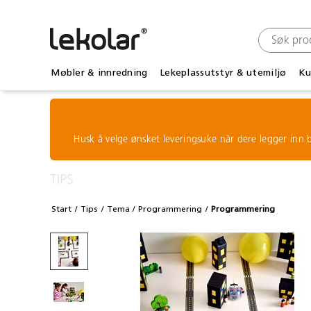
Møbler & innredning
Lekeplassutstyr & utemiljø
Ku
Husk å velge ønsket leveringsuke når dere legger inn b
TIPS
Start
Tips
Tema
Programmering
Programmering