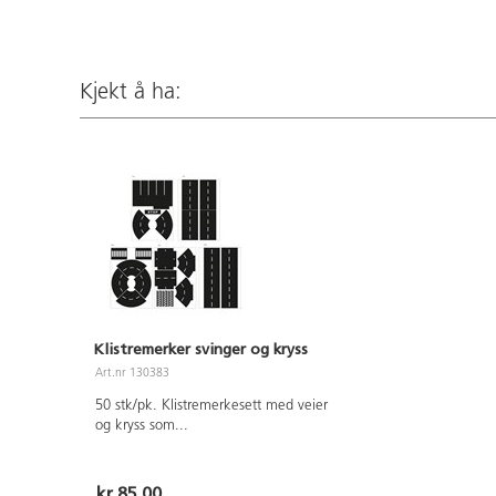
Kjekt å ha:
Klistremerker svinger og kryss
Art.nr 130383
50 stk/pk. Klistremerkesett med veier
og kryss som
...
kr 85,00