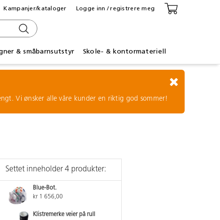
Kampanjer/kataloger
Logge inn / registrere meg
gner & småbarnsutstyr
Skole- & kontormateriell
tengt. Vi ønsker alle våre kunder en riktig god sommer!
Settet inneholder 4 produkter:
Blue-Bot.
kr 1 656,00
Klistremerke veier på rull