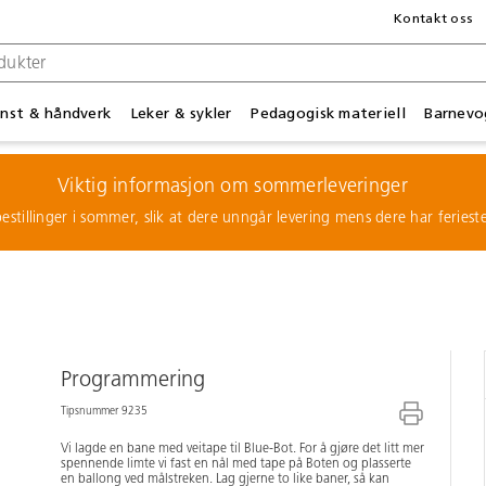
Kontakt oss
nst & håndverk
Leker & sykler
Pedagogisk materiell
Barnevo
Viktig informasjon om sommerleveringer
estillinger i sommer, slik at dere unngår levering mens dere har feries
Programmering
Tipsnummer 9235
Vi lagde en bane med veitape til Blue-Bot. For å gjøre det litt mer
spennende limte vi fast en nål med tape på Boten og plasserte
en ballong ved målstreken. Lag gjerne to like baner, så kan