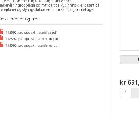
(118592). Last ned og få forslag til aktiviteter,
undervisningsopplegg og nyttige tips. Alt innhold er basert på
læreplaner og styringsdokumenter for skole og barnehage.
Dokumenter og filer
118592_pedagogiskt_material_se.pdf
118592_padagogisk_materiale_dk.pdf
118592_pedagogisk_materiale_no.pdf
kr 691