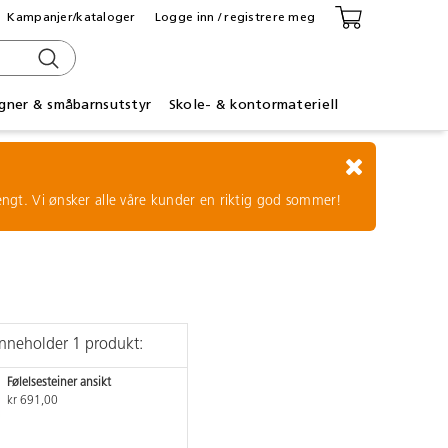
Kampanjer/kataloger
Logge inn / registrere meg
gner & småbarnsutstyr
Skole- & kontormateriell
tengt. Vi ønsker alle våre kunder en riktig god sommer!
inneholder 1 produkt:
Følelsesteiner ansikt
kr 691,00