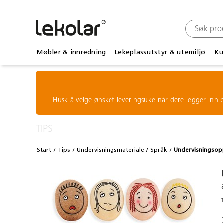
Møbler & innredning
Lekeplassutstyr & utemiljø
Ku
Husk å velge ønsket leveringsuke når dere legger inn b
TIPS
Start
Tips
Undervisningsmateriale
Språk
Undervisningsopp