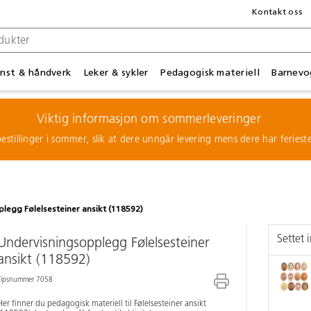
Kontakt oss
nst & håndverk
Leker & sykler
Pedagogisk materiell
Barnevo
Viktig informasjon om sommerleveringer
estillinger i sommer, slik at dere unngår levering mens dere har feries
legg Følelsesteiner ansikt (118592)
Settet 
Undervisningsopplegg Følelsesteiner
ansikt (118592)
Tipsnummer 7058
Her finner du pedagogisk materiell til Følelsesteiner ansikt