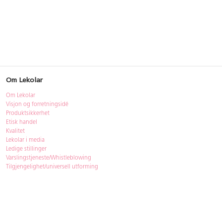
Om Lekolar
Om Lekolar
Visjon og forretningsidé
Produktsikkerhet
Etisk handel
Kvalitet
Lekolar i media
Ledige stillinger
Varslingstjeneste/Whistleblowing
Tilgjengelighet/universell utforming
Bærekraft
Bærekraft
ISO-sertifisering
Gjenbruk - Lekolar Outlet