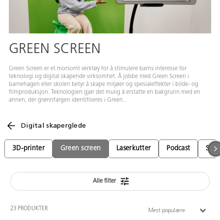
GREEN SCREEN
Green Screen er et morsomt verktøy for å stimulere barns interesse for
teknologi og digital skapende virksomhet. Å jobbe med Green Screen i
barnehagen eller skolen betyr å skape miljøer og spesialeffekter i bilde- og
filmproduksjon. Teknologien gjør det mulig å erstatte en bakgrunn med en
annen, der grønnfargen identifiseres i Green...
Digital skaperglede
3D-printer
Green screen
Laserkutter
Podcast
Sto
Alle filter
23 PRODUKTER
Mest populære