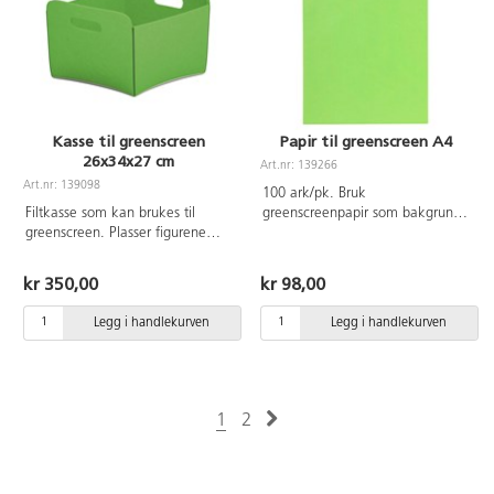
for justering til ønsket vinkel.
Passer nettbrett og mobiler fra
4,7" opp til 13" med en
maksimal vekt på 800 g.
Kasse til greenscreen
Papir til greenscreen A4
26x34x27 cm
Art.nr: 139266
Art.nr: 139098
100 ark/pk. Bruk
Filtkasse som kan brukes til
greenscreenpapir som bakgrunn
greenscreen. Plasser figurene
for digital skaperglede med
dine i boksen og de er enkle å ta
greenscreen-effekter.
med seg. Laget av 100%
kr 350,00
kr 98,00
polyesterfilt.
Legg i handlekurven
Legg i handlekurven
1
2