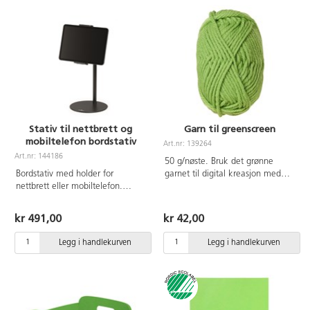
Stativ til nettbrett og
Garn til greenscreen
mobiltelefon bordstativ
Art.nr: 139264
Art.nr: 144186
50 g/nøste. Bruk det grønne
Bordstativ med holder for
garnet til digital kreasjon med
nettbrett eller mobiltelefon.
greenscreen-effekter. 100% ren
Bøybar svanehals og kuleledd.
ull. Øko-Tex
Den bøybare svanehalsen
kr 491,00
kr 42,00
muliggjør en individuell og
trinnløs justering av høyden. Anti-
Legg i handlekurven
Legg i handlekurven
skli puter i holderen beskytter
mobiltelefonen eller nettbrettet
mot riper mens enheten sitter i et
fast grep. Åpning i holderen for
ladekabel. Roterbar 360 grader