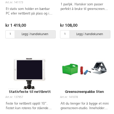
Art.nr: 141173
1 par/pk. Hansker som passer
Et stativ som holder en bærbar
perfekt å bruke til greenscreen.
PC eller nettbrett på plass og i
Mål 36 cm. Ø10 cm. Av
riktig høyde og vinkel. Av ABS,
polyester.
aluminium, metall.
kr 1 419,00
kr 108,00
Legg i handlekurven
Legg i handlekurven
Stativfeste til nettbrett
Greenscreenpakke liten
Art.nr: 137957
Art.nr: 141078
Feste for nettbrett opptil 10".
Alt du trenger for å bygge et mini
Festet kan roteres for stående
greenscreen-studio. Inneholder
eller liggende posisjon og låses
81694-42 Ludd 141173