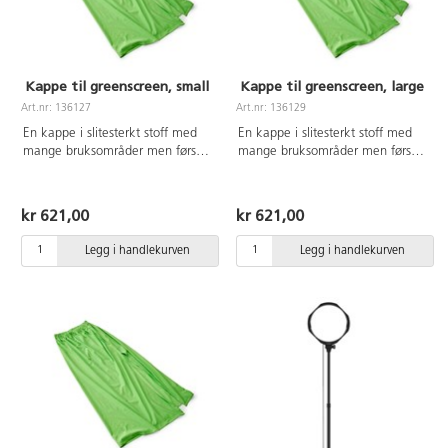
Passer nettbrett og mobiler fra
4,7" opp til 13" med en
maksimal vekt på 800 g. Veske
inkludert.
Kappe til greenscreen, small
Kappe til greenscreen, large
Art.nr: 136127
Art.nr: 136129
En kappe i slitesterkt stoff med
En kappe i slitesterkt stoff med
mange bruksområder men først
mange bruksområder men først
og fremst beregnet på green
og fremst beregnet på green
screen og digital læring. La barna
screen og digital læring. La barna
ta på greenscreenkappen og
ta på greenscreenkappen og
kr 621,00
kr 621,00
samhandle aktivt på skjermen.
samhandle aktivt på skjermen.
Bare fantasien setter grenser!
Bare fantasien setter grenser!
Legg i handlekurven
Legg i handlekurven
Mål: Lengde 94 cm
Mål: Lengde 130 cm