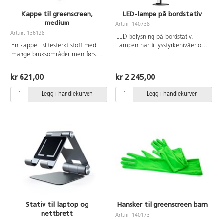
Kappe til greenscreen,
LED-lampe på bordstativ
medium
Art.nr: 140738
Art.nr: 136128
LED-belysning på bordstativ.
En kappe i slitesterkt stoff med
Lampen har ti lysstyrkenivåer og
mange bruksområder men først
tre fargetemperaturer for best
og fremst beregnet på green
resultat. Justerbar høyde mellom
screen og digital læring. La barna
68-95 cm. Kan enkelt festes til
kr 621,00
kr 2 245,00
ta på greenscreenkappen og
137958 Stativ for en høyere
samhandle aktivt på skjermen.
lampe som kan stå på gulvet.
Legg i handlekurven
Legg i handlekurven
Bare fantasien setter grenser!
Mål: Lengde 114 cm
Stativ til laptop og
Hansker til greenscreen barn
nettbrett
Art.nr: 140173