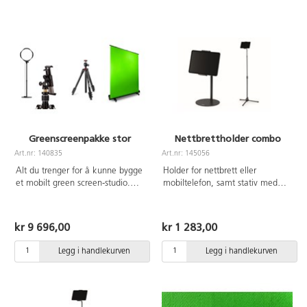
Greenscreenpakke stor
Nettbrettholder combo
Art.nr: 140835
Art.nr: 145056
Alt du trenger for å kunne bygge
Holder for nettbrett eller
et mobilt green screen-studio.
mobiltelefon, samt stativ med
Inneholder 130623 Greenscreen
fleksibel arm og kuleledd for
på stativ, 140738 Lampe, 137957
bord og gulv. Avhengig av behov
Feste for nettbrett, 137958 Stativ.
kan holderen monteres på bordet
kr 9 696,00
kr 1 283,00
eller gulvstativet. Ved å bruke det
teleskopiske gulvstativet kan
Legg i handlekurven
Legg i handlekurven
høyden justeres opp til 1,69 m.
Den bøybare svanehalsen
muliggjør en individuell og
trinnløs justering av høyden. Anti-
skli puter i holderen beskytter