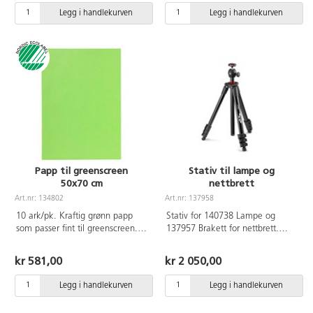
Fargen kan brukes både ute og
Legg i handlekurven
Legg i handlekurven
inne.
Papp til greenscreen
Stativ til lampe og
50x70 cm
nettbrett
Art.nr: 134802
Art.nr: 137958
10 ark/pk. Kraftig grønn papp
Stativ for 140738 Lampe og
som passer fint til greenscreen.
137957 Brakett for nettbrett.
Passer også fint når det skal
Justerbar høyde opp til 131 cm.
lages plakat og skilt.
Stativet har også benlåser som
kr 581,00
kr 2 050,00
lar deg låse bena i ønsket høyde.
Stativet leveres med
Legg i handlekurven
Legg i handlekurven
telefonklemme.