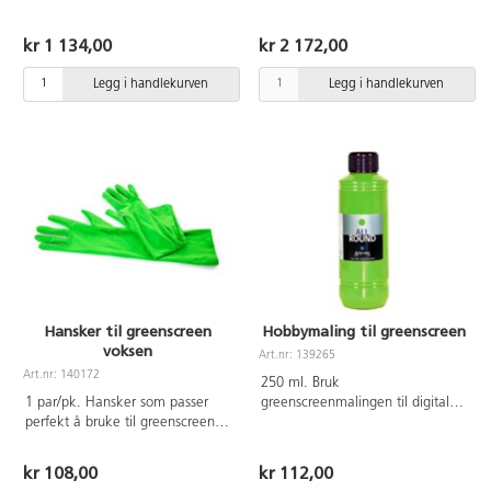
sikkert. Monteres på 140739
nettbrettholder og 130054 mini
stativ.
lommelykter.
kr 1 134,00
kr 2 172,00
Legg i handlekurven
Legg i handlekurven
Hansker til greenscreen
Hobbymaling til greenscreen
voksen
Art.nr: 139265
Art.nr: 140172
250 ml. Bruk
1 par/pk. Hansker som passer
greenscreenmalingen til digital
perfekt å bruke til greenscreen.
skaperglede med
Mål 42 cm. Ø10 cm. Av
greenscreeneffekter. Mal ditt
polyester.
eget miljø. En halvblank
kr 108,00
kr 112,00
hobbymaling med god dekning.