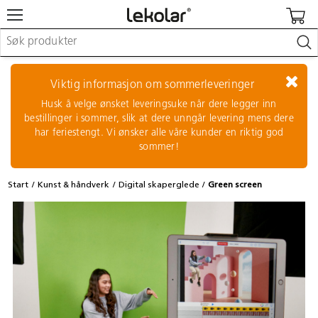
Møbler & innredning
Lekeplassutstyr & utemiljø
Viktig informasjon om sommerleveringer
Kunst & håndverk
Husk å velge ønsket leveringsuke når dere legger inn
Leker & sykler
bestillinger i sommer, slik at dere unngår levering mens dere
Pedagogisk materiell
har feriestengt. Vi ønsker alle våre kunder en riktig god
Barnevogner & småbarnsutstyr
sommer!
Skole- & kontormateriell
Start
Kunst & håndverk
Digital skaperglede
Green screen
Logge inn / registrere meg
Kontakt oss
Kampanjer/kataloger