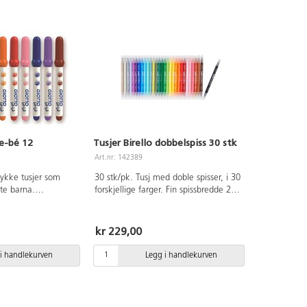
e-bé 12
Tusjer Birello dobbelspiss 30 stk
Art.nr: 142389
tykke tusjer som
30 stk/pk. Tusj med doble spisser, i 30
te barna.
forskjellige farger. Fin spissbredde 2,6
ansje, rød, rosa,
mm, bred spissbredde 4,7 mm. Den
lysgrønn, grønn, grå
brede spissen er kuttet og kan brukes
 og lette å bruke og
fra siden for hele linjer eller på
kr 229,00
t med vann, både
toppen for fine linjer. Blekket er lett å
entilert hette.
vaske av fra klærne. Dermatologisk
i handlekurven
Legg i handlekurven
t og kan ikke trykkes
testet. Inneholder ikke gluten.
k testet. Ø 5mm
Pennekropp og hette er laget av
plast. Ventilert hette. Fra 3 år.