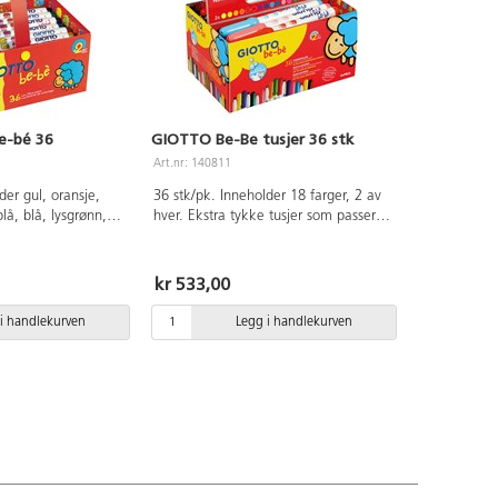
e-bé 36
GIOTTO Be-Be tusjer 36 stk
Art.nr: 140811
der gul, oransje,
36 stk/pk. Inneholder 18 farger, 2 av
sblå, blå, lysgrønn,
hver. Ekstra tykke tusjer som passer
g svart. Tykke tusjer
selv for de minste barna. Trygg, enkel
 Ventilert hette.
å bruke og lett å vaske av, både fra
itter fast og kan
klær og fra huden. Med ventilert og
kr 533,00
 Dermatologisk
kvelningssikker hette. Spissen er fast
 pappeske med
og kan ikke skyves inn.
i handlekurven
Legg i handlekurven
Dermatologisk testet. 5 mm spiss. Fra
2 år.