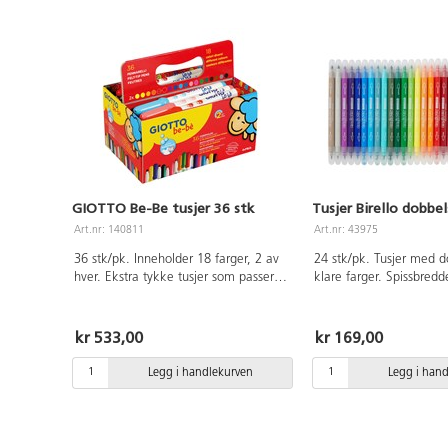
GIOTTO Be-Be tusjer 36 stk
Tusjer Birello dobbel
Art.nr: 140811
Art.nr: 43975
36 stk/pk. Inneholder 18 farger, 2 av
24 stk/pk. Tusjer med d
hver. Ekstra tykke tusjer som passer
klare farger. Spissbred
selv for de minste barna. Trygg, enkel
4,7 mm. Kan vaskes bort 
å bruke og lett å vaske av, både fra
Dermatologisk testet. I
klær og fra huden. Med ventilert og
gluten. Pennekropp og h
kr 533,00
kr 169,00
kvelningssikker hette. Spissen er fast
Fra 3 år.
og kan ikke skyves inn.
Legg i handlekurven
Legg i han
Dermatologisk testet. 5 mm spiss. Fra
2 år.