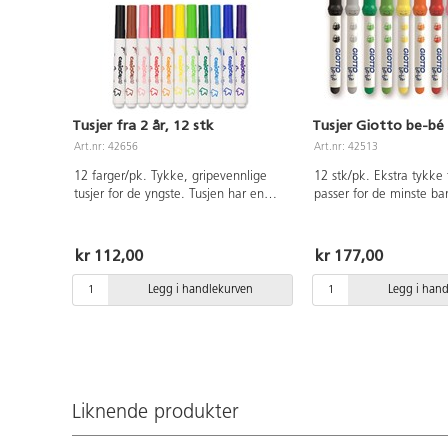
Tusjer fra 2 år, 12 stk
Tusjer Giotto be-bé
Art.nr: 42656
Art.nr: 42513
12 farger/pk. Tykke, gripevennlige
12 stk/pk. Ekstra tykke
tusjer for de yngste. Tusjen har en
passer for de minste ba
unik, rund spiss som gir brede linjer.
Inneholder gul, oransje,
Fargene er lette å vaske av, også fra
lilla, lysblå, blå, lysgrø
tekstiler. Inneholder svart, grå, brun,
brun, svart. Sikre og le
kr 112,00
kr 177,00
gul, oransje, rød, rosa, lilla, mørkblå,
vaskes enkelt bort med
blå, mørkgrønn og grønn.
fra klær og hud. Ventile
Legg i handlekurven
Legg i han
Dermatologisk testet. CE-merket.
Spissen sitter fast og k
Glutenfrie. Næringsmiddelgodkjente.
inn. Dermatologisk tes
Godkjent fra 2 år.
spiss. Fra 2 år.
Liknende produkter