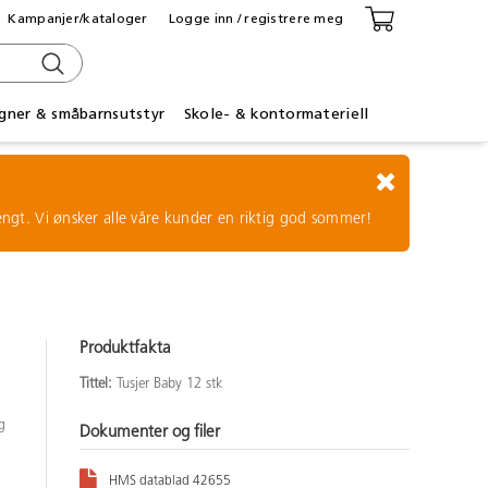
Kampanjer/kataloger
Logge inn / registrere meg
gner & småbarnsutstyr
Skole- & kontormateriell
tengt. Vi ønsker alle våre kunder en riktig god sommer!
Produktfakta
Tittel:
Tusjer Baby 12 stk
g
Dokumenter og filer
HMS datablad 42655