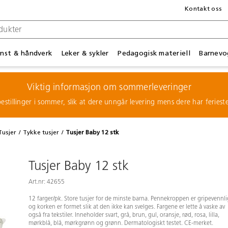
Kontakt oss
nst & håndverk
Leker & sykler
Pedagogisk materiell
Barnevo
Viktig informasjon om sommerleveringer
estillinger i sommer, slik at dere unngår levering mens dere har feries
Tusjer
Tykke tusjer
Tusjer Baby 12 stk
Tusjer Baby 12 stk
Art.nr: 42655
12 farger/pk. Store tusjer for de minste barna. Pennekroppen er gripevennli
og korken er formet slik at den ikke kan svelges. Fargene er lette å vaske av
også fra tekstiler. Inneholder svart, grå, brun, gul, oransje, rød, rosa, lilla,
mørkblå, blå, mørkgrønn og grønn. Dermatologiskt testet. CE-merket.