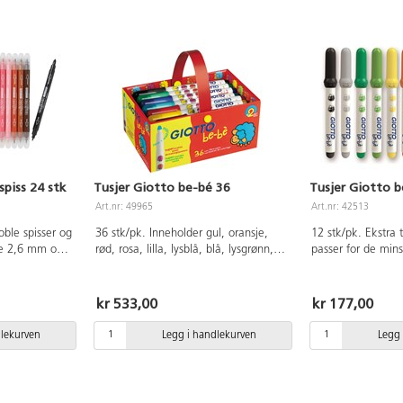
spiss 24 stk
Tusjer Giotto be-bé 36
Tusjer Giotto b
Art.nr: 49965
Art.nr: 42513
oble spisser og
36 stk/pk. Inneholder gul, oransje,
12 stk/pk. Ekstra 
de 2,6 mm og
rød, rosa, lilla, lysblå, blå, lysgrønn,
passer for de mins
fra tekstiler.
grønn, grå, brun og svart. Tykke tusjer
Inneholder gul, or
nneholder ikke
som kan vaskes av. Ventilert hette.
lilla, lysblå, blå, 
ette av plast.
Ø5 mm spiss som sitter fast og kan
brun, svart. Sikre
kr 533,00
kr 177,00
ikke trykkes inn. Dermatologisk
vaskes enkelt bor
testet. Leveres i pappeske med
fra klær og hud. V
dlekurven
Legg i handlekurven
Legg 
håndtak. Fra 2 år.
Spissen sitter fas
inn. Dermatologis
spiss. Fra 2 år.