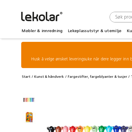
Møbler & innredning
Lekeplassutstyr & utemiljø
Ku
Husk å velge ønsket leveringsuke når dere legger inn b
Start
Kunst & håndverk
Fargestifter, fargeblyanter & tusjer