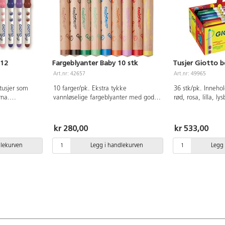
 12
Fargeblyanter Baby 10 stk
Tusjer Giotto b
Art.nr: 42657
Art.nr: 49965
 tusjer som
10 farger/pk. Ekstra tykke
36 stk/pk. Innehol
rna.
vannløselige fargeblyanter med godt
rød, rosa, lilla, ly
 rød, rosa,
grep for de yngste barna. Fungerer
grønn, grå, brun o
nn, grønn, grå
som fargeblyant og
som kan vaskes av.
tte å bruke og
akvarellfargeblyant. Inneholder svart,
Ø5 mm spiss som s
kr 280,00
kr 533,00
 vann, både
brun, cerise, rød, oransje, gul, grønn,
ikke trykkes inn.
rt hette.
mørk grønn, blå, lilla og en
testet. Leveres i
dlekurven
Legg i handlekurven
Legg 
an ikke trykkes
blyantspisser. Mål: lengde 120 mm,
håndtak. Fra 2 år.
tet. Ø 5mm
Ø15 mm. Stift Ø10 mm. CE-merket.
Produktet er godkjent fra 1 år.