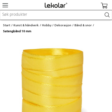
Møbler & innredning
Start
Kunst & håndverk
Hobby
Dekorasjon
Bånd & snor
Lekeplassutstyr & utemiljø
Satengbånd 10 mm
Kunst & håndverk
Leker & sykler
Pedagogisk materiell
Barnevogner & småbarnsutstyr
Skole- & kontormateriell
Logge inn / registrere meg
Kontakt oss
Kampanjer/kataloger