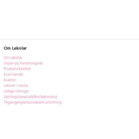
Om Lekolar
Om Lekolar
Visjon og forretningsidé
Produktsikkerhet
Etisk handel
Kvalitet
Lekolar i media
Ledige stillinger
Varslingstjeneste/Whistleblowing
Tilgjengelighet/universell utforming
Bærekraft
Bærekraft
ISO-sertifisering
Gjenbruk - Lekolar Outlet