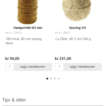
Hampetråd Ø2 mm
Hyssing 3/3
Art.nr: 130312
Art.nr: 28627
A
100 m/rull. Ø2 mm hyssing.
Ca 230m, Ø1,5 mm 500 g.
Natur.
kr 56,00
kr 231,00
Legg i handlekurven
Legg i handlekurven
Tips & idéer