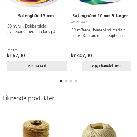
Satengbånd 3 mm
Satengbånd 10 mm 9 farger
Art.nr: 44759
A
30 m/rull. Dobbeltsidig
30 m/farge. Pyntebånd med fin
pyntebånd med fin glans på
glans. Kan brukes til oppheng,
begge sider. Bredde 3 mm. Til
dekorasjon, halsbånd mm.
oppheng og som dekorasjon på
Inneholder fargene rød, gul, lilla,
kort, esker mm. Av polyester.
Pris fra:
blå, grønn, rosa, hvit, gull og
kr 67,00
kr 407,00
sølv.
Velg variant
Legg i handlekurven
Liknende produkter