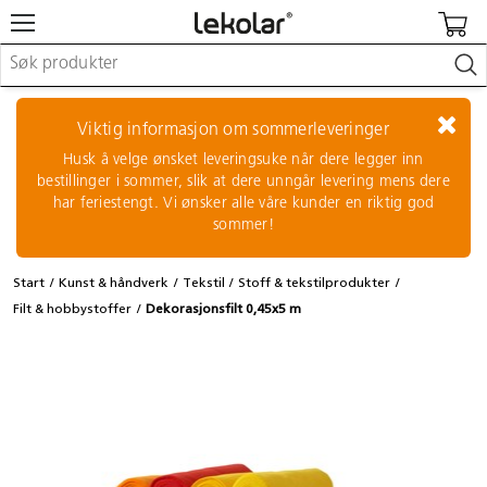
Møbler & innredning
Lekeplassutstyr & utemiljø
Viktig informasjon om sommerleveringer
Kunst & håndverk
Husk å velge ønsket leveringsuke når dere legger inn
Leker & sykler
bestillinger i sommer, slik at dere unngår levering mens dere
Pedagogisk materiell
har feriestengt. Vi ønsker alle våre kunder en riktig god
Barnevogner & småbarnsutstyr
sommer!
Skole- & kontormateriell
Start
Kunst & håndverk
Tekstil
Stoff & tekstilprodukter
Logge inn / registrere meg
Filt & hobbystoffer
Dekorasjonsfilt 0,45x5 m
Kontakt oss
Kampanjer/kataloger