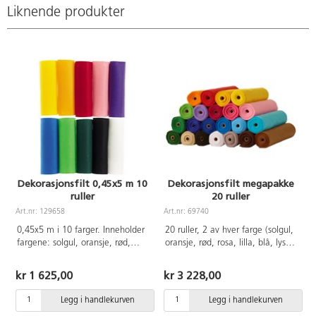
Liknende produkter
Dekorasjonsfilt 0,45x5 m 10
Dekorasjonsfilt megapakke
ruller
20 ruller
Art.nr: 129658
Art.nr: 69740
0,45x5 m i 10 farger. Inneholder
20 ruller, 2 av hver farge (solgul,
fargene: solgul, oransje, rød,
oransje, rød, rosa, lilla, blå, lys
rosa, lilla, blå, lys grønn, mørk
grønn, mørks grønn, svart og
P
grønn, svart og hvit. 170 g.
hvit) 0,45x5 m pr rull
kr 1 625,00
kr 3 228,00
100% polyester.
Legg i handlekurven
Legg i handlekurven