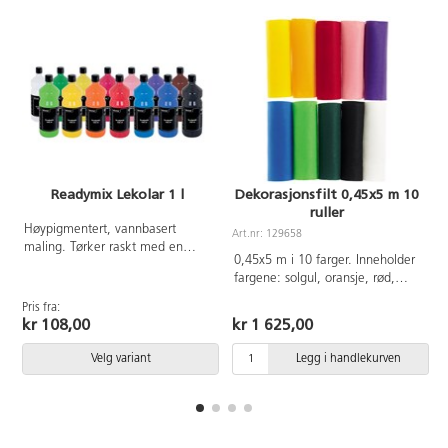
Readymix Lekolar 1 l
Dekorasjonsfilt 0,45x5 m 10
ruller
Høypigmentert, vannbasert
Art.nr: 129658
maling. Tørker raskt med en
0,45x5 m i 10 farger. Inneholder
matt overflate og har god
fargene: solgul, oransje, rød,
dekkevne. Før malingen tørker er
rosa, lilla, blå, lys grønn, mørk
den vannløselig, men blir så
Pris fra:
P
grønn, svart og hvit. 170 g.
nesten vannfast. Malingen kan
kr 108,00
kr 1 625,00
100% polyester.
brukes på de fleste overflater.
Tørketid ca. 20 min. Kompletter
Velg variant
Legg i handlekurven
med vår praktiske pumpe
162437. PVC-fri.