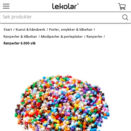
Møbler & innredning
Start
Kunst & håndverk
Perler, smykker & tilbehør
Lekeplassutstyr & utemiljø
Rørperler & tilbehør
Mediperler & perleplater
Rørperler
Kunst & håndverk
Rørperler 6.000 stk
Leker & sykler
Pedagogisk materiell
Barnevogner & småbarnsutstyr
Skole- & kontormateriell
Logge inn / registrere meg
Kontakt oss
Kampanjer/kataloger