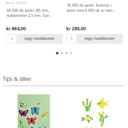
Art.nr: 132737
30.000 stk perler. Kommer i
60.000 stk perler. Ø5 mm,
poser med 6.000 stk av hver
hulldiameter 2,5 mm. Kan
farge: gul, rød, blå, grønn og
strykes sammen. Av PE.
svart. Ø5 mm, hulldiameter 2,5
Svanemerket, lisensnummer
mm. Kan strykes sammen. Av
kr 864,00
kr 289,00
3095 0007. Fra 3 år.
polyetylenplast. Svanemerket,
lisensnummer 3095 0007. Fra 3
Legg i handlekurven
Legg i handlekurven
år.
Tips & idéer