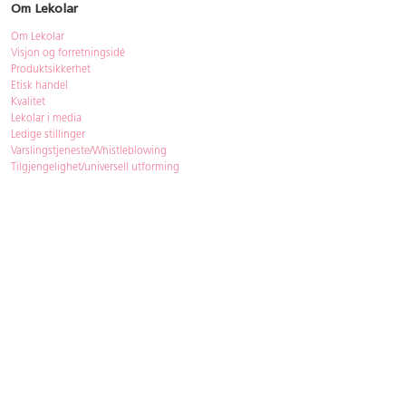
Om Lekolar
Om Lekolar
Visjon og forretningsidé
Produktsikkerhet
Etisk handel
Kvalitet
Lekolar i media
Ledige stillinger
Varslingstjeneste/Whistleblowing
Tilgjengelighet/universell utforming
Bærekraft
Bærekraft
ISO-sertifisering
Gjenbruk - Lekolar Outlet
Kjøpsvilkår & betingelser
Betingelser
GDPR og personopplysninger
Cookie Policy
Kontakt