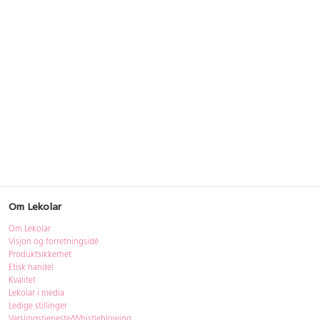
Om Lekolar
Om Lekolar
Visjon og forretningsidé
Produktsikkerhet
Etisk handel
Kvalitet
Lekolar i media
Ledige stillinger
Varslingstjeneste/Whistleblowing