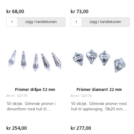
og fasonger. Av PS. Inneholder
ikke PVC.
kr 68,00
kr 73,00
Legg i handlekurven
Legg i handlekurven
Prismer dråpe 32 mm
Prismer diamant 22 mm
Art.nr: 122175
Art.nr: 122174
50 stk/pk. Glitrende prismer i
50 stk/pk. Glitrende prismer med
dimantform med hull til
hull til opphenging. 18x20 mm.
opphenging. 15x36 mm. Av
Av akrylplast.
akrylplast.
kr 254,00
kr 277,00