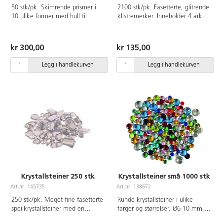
50 stk/pk. Skimrende prismer i
2100 stk/pk. Fasetterte, glitrende
10 ulike former med hull til
klistremerker. Inneholder 4 ark
oppheng. Av akrylplast.
med ulike farger: svart, sølv,
lysrosa/diamant og et med
blandede klare farger. Ø5 mm.
kr 300,00
kr 135,00
Av PS.plast. Fra 3 år.
Legg i handlekurven
Legg i handlekurven
Krystallsteiner 250 stk
Krystallsteiner små 1000 stk
Art.nr: 145735
Art.nr: 138672
250 stk/pk. Meget fine fasetterte
Runde krystallsteiner i ulike
speilkrystallsteiner med en
farger og størrelser. Ø6-10 mm.
fantastisk glans i ulike størrelser
Av PS. PVC-fri.