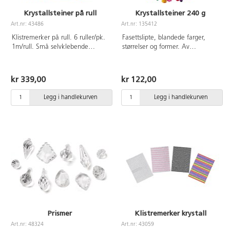
Krystallsteiner på rull
Krystallsteiner 240 g
Art.nr: 43486
Art.nr: 135412
Klistremerker på rull. 6 ruller/pk.
Fasettslipte, blandede farger,
1m/rull. Små selvklebende
størrelser og former. Av
fasettslipe steiner i glinsende
akrylplast. PVC-fri.
farger. Mål Ø3 mm. Inneholder
en rull av gul, rød, grønn, turkis
kr 339,00
kr 122,00
og 2 ruller rosa. Fra 3 år.
Legg i handlekurven
Legg i handlekurven
Prismer
Klistremerker krystall
Art.nr: 48324
Art.nr: 43059