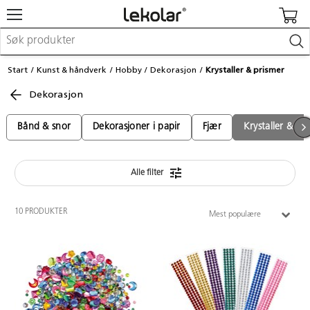
Møbler & innredning
Start
Kunst & håndverk
Hobby
Dekorasjon
Krystaller & prismer
Lekeplassutstyr & utemiljø
Dekorasjon
Kunst & håndverk
Leker & sykler
Pedagogisk materiell
Bånd & snor
Dekorasjoner i papir
Fjær
Krystaller & pr
Barnevogner & småbarnsutstyr
Skole- & kontormateriell
Alle filter
Logge inn / registrere meg
10 PRODUKTER
Mest populære
Kontakt oss
Kampanjer/kataloger