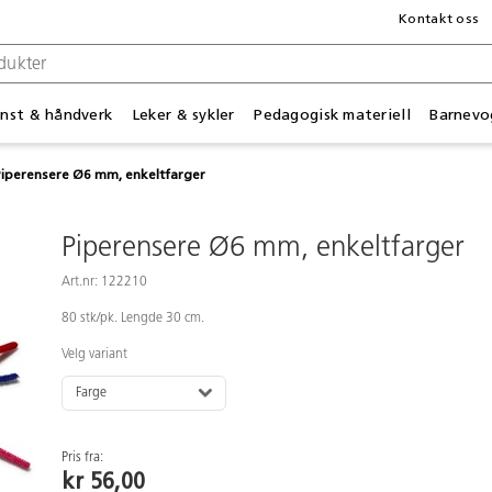
Kontakt oss
nst & håndverk
Leker & sykler
Pedagogisk materiell
Barnevo
Piperensere Ø6 mm, enkeltfarger
Piperensere Ø6 mm, enkeltfarger
Art.nr: 122210
80 stk/pk. Lengde 30 cm.
Velg variant
Farge
Pris fra:
kr 56,00