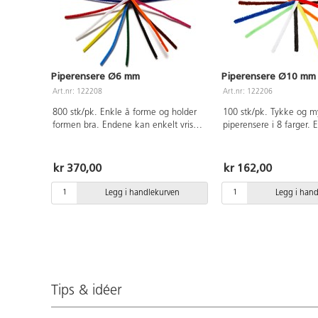
Piperensere Ø6 mm
Piperensere Ø10 mm 
Art.nr: 122208
Art.nr: 122206
800 stk/pk. Enkle å forme og holder
100 stk/pk. Tykke og 
formen bra. Endene kan enkelt vris
piperensere i 8 farger. 
sammen. Ø6 mm, lengde 30 cm.
og holder formen bra. 
Inneholder følgende farger: gul,
enkelt vris sammen. Ø
oransje, rød, cerise, lys blå, blå,
30 cm.
kr 370,00
kr 162,00
grønn, brun, svart og hvit.
Legg i handlekurven
Legg i han
Tips & idéer