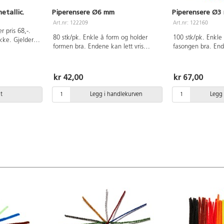
etallic.
Piperensere Ø6 mm
Piperensere Ø3
Art.nr: 122209
Art.nr: 122160
 pris 68,-.
80 stk/pk. Enkle å form og holder
100 stk/pk. Enkle
ikke. Gjelder
formen bra. Endene kan lett vris
fasongen bra. En
sammen. 8 stk av hver farge: gul,
snurres sammen.
oransje rød, cerise, lys blå, blå, grønn,
cm. Følgende farge
brun, svart og hvit. Ø6 mm, lengde
grønn, gul, oransj
kr 42,00
kr 67,00
30 cm.
hvit.
t
Legg i handlekurven
Legg 