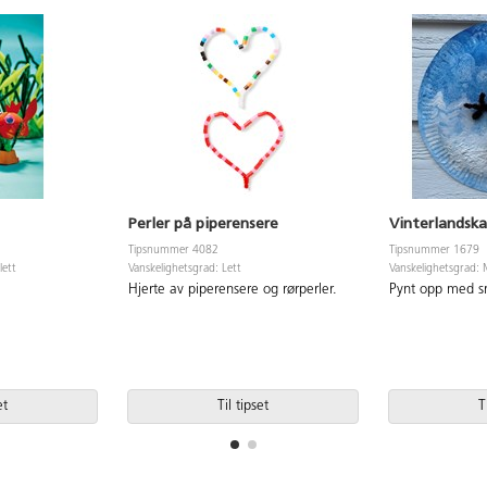
Perler på piperensere
Vinterlandsk
Tipsnummer 4082
Tipsnummer 1679
lett
Vanskelighetsgrad: Lett
Vanskelighetsgrad: 
Hjerte av piperensere og rørperler.
Pynt opp med 
et
Til tipset
T