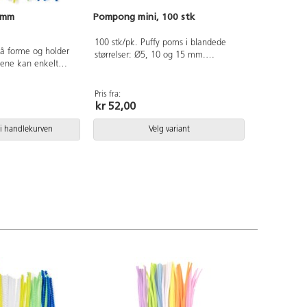
 mm
Pompong mini, 100 stk
100 stk/pk. Puffy poms i blandede
 å forme og holder
størrelser: Ø5, 10 og 15 mm.
dene kan enkelt
Enkeltfarger. Av akryl.
 Ø3 mm, lengde 15
r inngår: rød, blå,
Pris fra:
e, brun, svart og
kr 52,00
i handlekurven
Velg variant