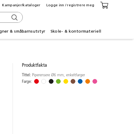
Kampanjer/kataloger
Logge inn / registrere meg
gner & småbarnsutstyr
Skole- & kontormateriell
Produktfakta
Tittel:
Piperensere Ø6 mm, enkeltfarger
Farge: