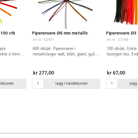
100 stk
Piperensere Ø6 mm metallic
Piperensere Ø3
Art.nr: 122051
Art.nr: 122160
myke
600 stk/pk. Piperensere i
100 stk/pk. Enkle
Enkle å forme
metallicfarger rødt, blått, grønt, gull,
fasongen bra. En
Endene kan
sølv og svart. Ø6 mm, lengde 30 cm.
snurres sammen.
10mm, lengde
cm. Følgende farge
grønn, gul, oransj
kr 277,00
kr 67,00
hvit.
dlekurven
Legg i handlekurven
Legg 