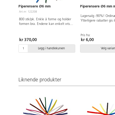
Piperensere Ø6 mm
Piperensere Ø6 mm m
Art.nr: 122208
Lagersalg -90%! Ordinær
800 stk/pk. Enkle å forme og holder
Ytterligere rabatter gis 
formen bra. Endene kan enkelt vris
kun blå.
sammen. Ø6 mm, lengde 30 cm.
Inneholder følgende farger: gul,
Pris fra:
oransje, rød, cerise, lys blå, blå,
kr 370,00
kr 6,00
grønn, brun, svart og hvit.
Legg i handlekurven
Velg varian
Liknende produkter