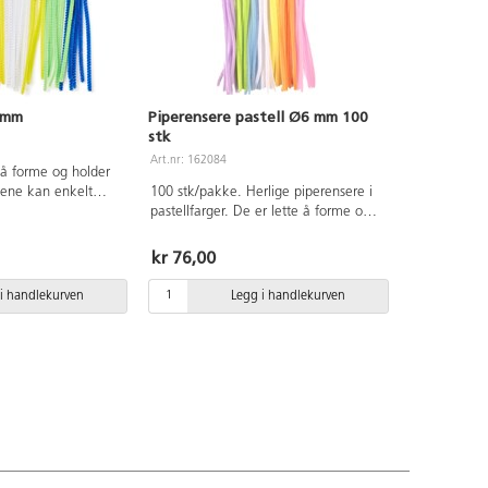
 mm
Piperensere pastell Ø6 mm 100
stk
Art.nr: 162084
 å forme og holder
dene kan enkelt
100 stk/pakke. Herlige piperensere i
 Ø3 mm, lengde 15
pastellfarger. De er lette å forme og
r inngår: rød, blå,
holder formen godt. Endene er enkle
e, brun, svart og
å vri sammen. Ø6 mm. Lengde 30
kr 76,00
cm. Laget av polypropylen. Fra 3 år
og oppover. Fri for PVC.
i handlekurven
Legg i handlekurven