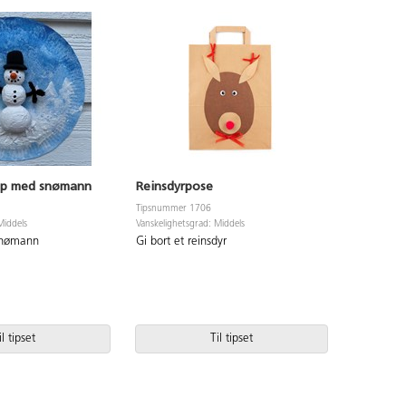
ap med snømann
Reinsdyrpose
Samlerne
Tipsnummer 1706
Tipsnummer
Middels
Vanskelighetsgrad: Middels
Vanskelighet
snømann
Gi bort et reinsdyr
Bruk fant
pynt av de
il tipset
Til tipset