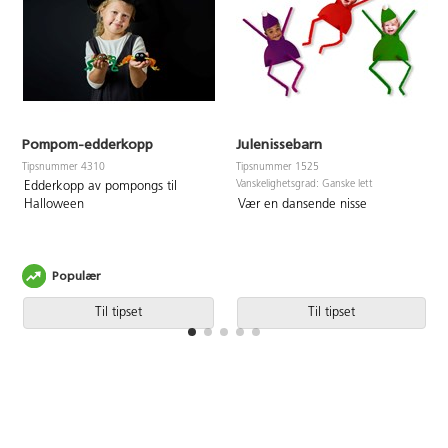
Pompom-edderkopp
Julenissebarn
Tipsnummer 4310
Tipsnummer 1525
Vanskelighetsgrad: Ganske lett
Edderkopp av pompongs til
Vær en dansende nisse
Halloween
Populær
Til tipset
Til tipset