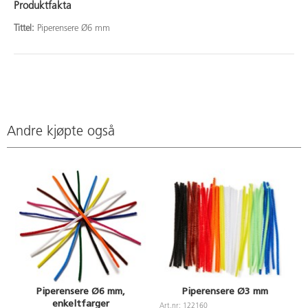
Produktfakta
Tittel:
Piperensere Ø6 mm
Andre kjøpte også
Piperensere Ø6 mm,
Piperensere Ø3 mm
enkeltfarger
Art.nr: 122160
A