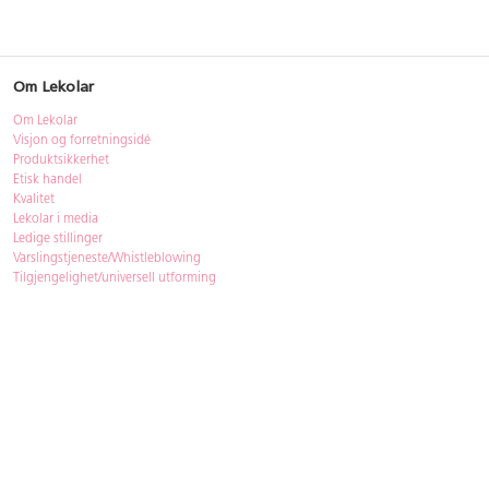
Om Lekolar
Om Lekolar
Visjon og forretningsidé
Produktsikkerhet
Etisk handel
Kvalitet
Lekolar i media
Ledige stillinger
Varslingstjeneste/Whistleblowing
Tilgjengelighet/universell utforming
Bærekraft
Bærekraft
ISO-sertifisering
Gjenbruk - Lekolar Outlet
Kjøpsvilkår & betingelser
Betingelser