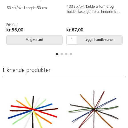
100 stk/pk. Enkle å forme og
80 stk/pk. Lengde 30 cm.
holder fasongen bra. Endene kan
enkelt snurres sammen. Ø3 mm,
lengde 15 cm. Følgende farger
Pris fra:
inngår: rød, blå, grønn, gul,
kr 56,00
kr 67,00
oransje, brun, svart og hvit.
Velg variant
Legg i handlekurven
Liknende produkter