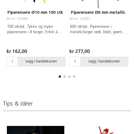
Piperensere Ø10 mm 100 stk
Piperensere Ø6 mm metallic
Art.nr: 122206
Art.nr: 122051
A
100 stk/pk. Tykke og myke
600 stk/pk. Piperensere i
piperensere i 8 farger. Enkle å
metallicfarger rødt, blått, grønt,
forme og holder formen bra.
gull, sølv og svart. Ø6 mm,
Endene kan enkelt vris sammen.
lengde 30 cm.
Ø10mm, lengde 30 cm.
kr 162,00
kr 277,00
Legg i handlekurven
Legg i handlekurven
Tips & idéer