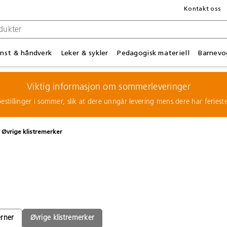
Kontakt oss
nst & håndverk
Leker & sykler
Pedagogisk materiell
Barnevo
Viktig informasjon om sommerleveringer
estillinger i sommer, slik at dere unngår levering mens dere har feries
Øvrige klistremerker
erner
Øvrige klistremerker