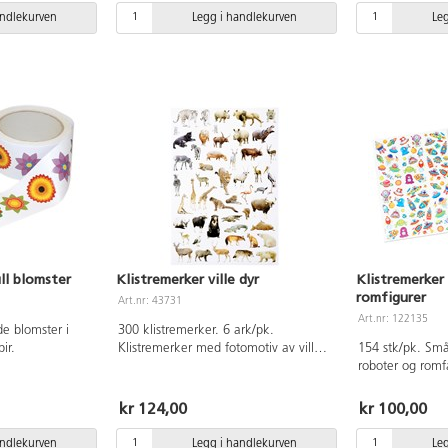
andlekurven
Legg i handlekurven
Le
ll blomster
Klistremerker ville dyr
Klistremerker
romfigurer
Art.nr: 43731
Art.nr: 122135
de blomster i
300 klistremerker. 6 ark/pk.
ir.
Klistremerker med fotomotiv av ville
154 stk/pk. Små
dyr fra hele verden.
roboter og romfa
8-37 mm. Av syre
kr 124,00
kr 100,00
andlekurven
Legg i handlekurven
Le