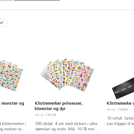
r, monster og
Klistremerker prinsesser,
Klistremerke v
blomster og dyr
Art.nr: 130080
Art.nr: 130188
10 m/rull. Selv
 klistremerker i
500 stk/pk. 8 ark med stickers i ulike
kan klippes til 
r og motiver som
størrelser og motiv. Mål: 10-78 mm.
være vanskelig å