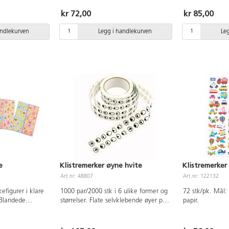
er og dyr.
Syrefrie, av papir.
sittet lenge. Br
ie. Av papir.
kr 72,00
kr 85,00
andlekurven
Legg i handlekurven
Le
e
Klistremerker øyne hvite
Klistremerker
Art.nr: 48807
Art.nr: 122132
efigurer i klare
1000 par/2000 stk i 6 ulike former og
72 stk/pk. Mål: 8-32 mm. Av syrefritt
. Blandede
størrelser. Flate selvklebende øyer på
papir.
 syrefritt papir.
rull.