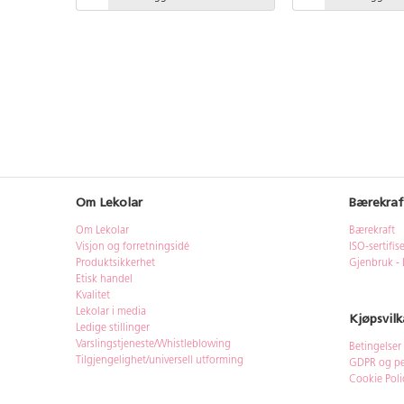
Om Lekolar
Bærekraf
Om Lekolar
Bærekraft
Visjon og forretningsidé
ISO-sertifis
Produktsikkerhet
Gjenbruk - 
Etisk handel
Kvalitet
Lekolar i media
Kjøpsvilk
Ledige stillinger
Varslingstjeneste/Whistleblowing
Betingelser
Tilgjengelighet/universell utforming
GDPR og pe
Cookie Poli