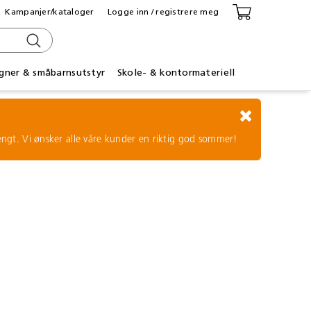
Kampanjer/kataloger
Logge inn / registrere meg
gner & småbarnsutstyr
Skole- & kontormateriell
tengt. Vi ønsker alle våre kunder en riktig god sommer!