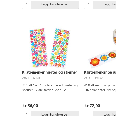
Legg i handlekurven
Legg i h
Klistremerker hjerter og stjerner
Klistremerker på ru
Art.nr: 122133
Art.nr: 130189
214 stk/pk. 4 motivark med hjerter og
450 stk/rull. Fargegla
stjerner i klare farger. Mål: 12-
ulike varianter. Av pap
40 mm. Av syrefritt papir.
kr 56,00
kr 72,00
Legg i handlekurven
Legg i h