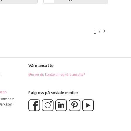
1
2
Våre ansatte
e!
Ønsker du kontakt med våre ansatte?
Følg oss på sosiale medier
ar.no
4 Tønsberg
 Barkåker