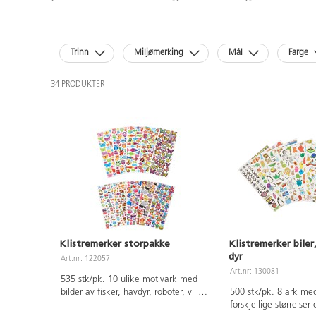
Trinn
Miljømerking
Mål
Farge
34 PRODUKTER
Klistremerker storpakke
Klistremerker bile
dyr
Art.nr: 122057
Art.nr: 130081
535 stk/pk. 10 ulike motivark med
bilder av fisker, havdyr, roboter, ville
500 stk/pk. 8 ark med
dyr, kjøretøy, sommefugler mm. Mål:
forskjellige størrelse