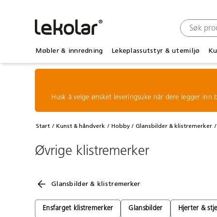
Møbler & innredning
Lekeplassutstyr & utemiljø
Ku
Husk å velge ønsket leveringsuke når dere legger inn b
Start
Kunst & håndverk
Hobby
Glansbilder & klistremerker
Øvrige klistremerker
Glansbilder & klistremerker
Ensfarget klistremerker
Glansbilder
Hjerter & stj