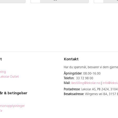
t
Kontakt
Har du spørsmål, besvarer vi dem gjern
ering
Åpningstider
: 08.00-16.00
Lekolar Outlet
Telefon
: 33 72 98 00
Mail
:
bestilling@lekolar.no
|
info@lekol
Postadresse
: Lekolar AS, PB 2424, 310
år & betingelser
Besøksadresse
: Wirgenes vei 8A, 3157
rsonopplysninger
cy