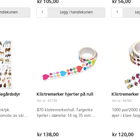
kr 105,00
kr 56,00
andlekurven
Legg i handlekurven
Le
degårdsdyr
Klistremerker hjerter på rull
Klistremerker
Art.nr: 43739
Art.nr: 44782
ark/pk.
870 klistremerker/rull. Fargerike
1000 par/2000 s
tomotiv av våre
hjerter i størrelse 14 og 35 mm.
øyer i klare far
yr.
Halvblanke, av papir.
størrelser og far
kr 138,00
kr 120,00