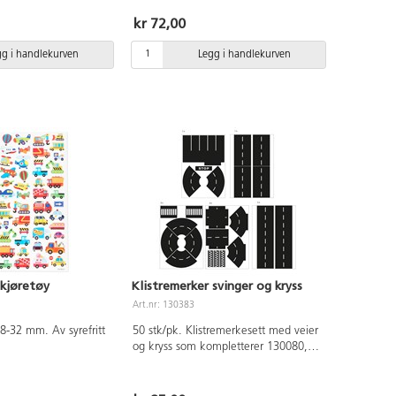
edde 8 cm. Av papir.
Mål: 11-37 mm. Syrefrie, av papir.
kr 72,00
gg i handlekurven
Legg i handlekurven
 kjøretøy
Klistremerker svinger og kryss
Art.nr: 130383
50 stk/pk. Klistremerkesett med veier
og kryss som kompletterer 130080,
veitape på rull.LAg din egen bilbane.
Klistremerkene kan være vanskelige
å få bort dersom de har sittet for