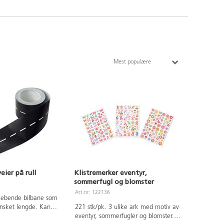
Mest populære
eier på rull
Klistremerker eventyr,
sommerfugl og blomster
Art.nr: 122136
klebende bilbane som
ønsket lengde. Kan
221 stk/pk. 3 ulike ark med motiv av
 ta bort hvis den har
eventyr, sommerfugler og blomster.