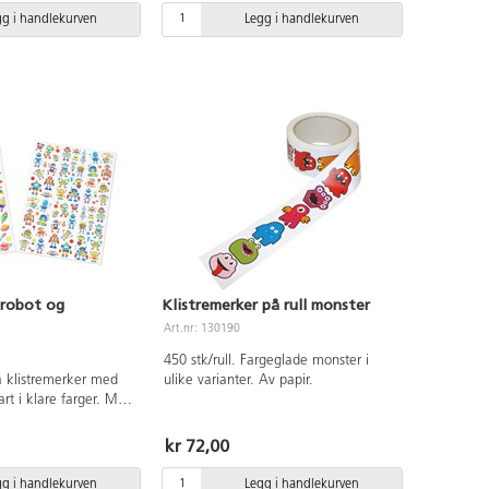
gg i handlekurven
Legg i handlekurven
 robot og
Klistremerker på rull monster
Art.nr: 130190
450 stk/rull. Fargeglade monster i
 klistremerker med
ulike varianter. Av papir.
rt i klare farger. Mål:
fritt papir.
kr 72,00
gg i handlekurven
Legg i handlekurven