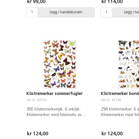
kr 99,00
kr 114,00
Legg i handlekurven
Legg i h
Klistremerker sommerfugler
Klistremerker bon
Art.nr: 43732
Art.nr: 43730
300 klistremerker/pk. 6 ark/pk.
294 klistremerker. 6 
Klistremerker med fotomotiv av
Klistremerker med fo
sommerfugler.
vanligste bondegårdsd
kr 124,00
kr 124,00