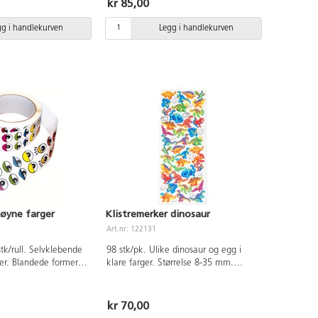
kr 85,00
lenge. 12 ark med 10 ulike former.
Bredde 8 cm. Av papir.
gg i handlekurven
Legg i handlekurven
 øyne farger
Klistremerker dinosaur
Art.nr: 122131
tk/rull. Selvklebende
98 stk/pk. Ulike dinosaur og egg i
ger. Blandede former,
klare farger. Størrelse 8-35 mm.
ger.
Syrefrie, av papir.
kr 70,00