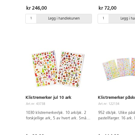
10-55 mm. Av syrefritt papir.
kjøretøy, monstre, båt
Mål:10–78 mm. Syrefr
kr 246,00
kr 72,00
Legg i handlekurven
Legg i h
Klistremerker jul 10 ark
Klistremerker påsk
Art.nr: 43738
Art.nr: 122134
1030 klistremerker/pk. 10 ark/pk. 2
952 stk/pk. Ulike påsk
forskjellige ark, 5 av hvert ark. Små,
pastellfarger. 16 ark
blanke klsitremerker med julemotiv.
størrelser 6-36 mm. Av
Størrelse 16-30 mm. Av papir.