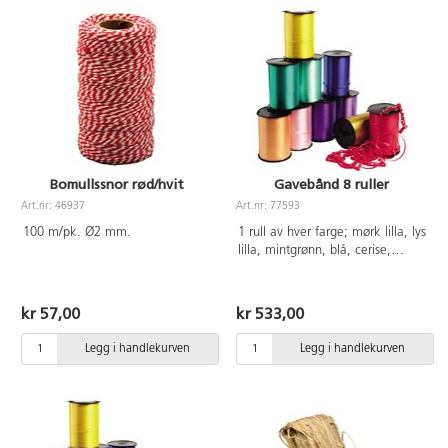
Bomullssnor rød/hvit
Gavebånd 8 ruller
Art.nr: 46937
Art.nr: 77593
100 m/pk. Ø2 mm.
1 rull av hver farge; mørk lilla, lys
lilla, mintgrønn, blå, cerise,
lysgrønn, oransje og gul.
460 m/rull. Bredde 5mm.
kr 57,00
kr 533,00
Legg i handlekurven
Legg i handlekurven