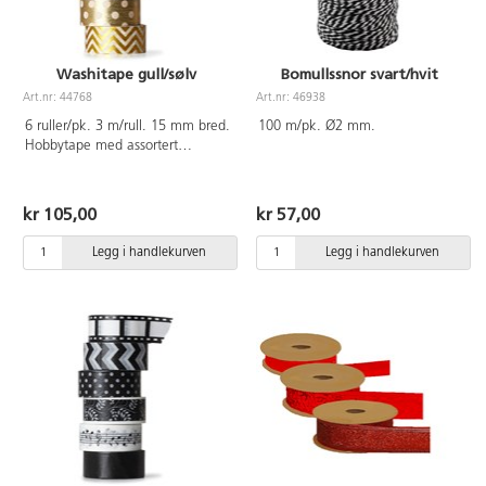
Washitape gull/sølv
Bomullssnor svart/hvit
Art.nr: 44768
Art.nr: 46938
6 ruller/pk. 3 m/rull. 15 mm bred.
100 m/pk. Ø2 mm.
Hobbytape med assortert
mønster i gull og sølv med
metallic glans. Syrefrie.
kr 105,00
kr 57,00
Legg i handlekurven
Legg i handlekurven