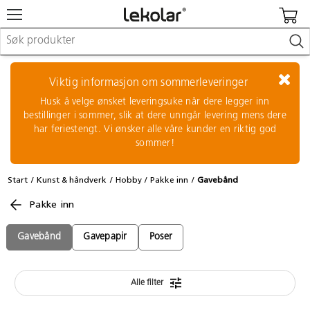
Møbler & innredning
Lekeplassutstyr & utemiljø
Viktig informasjon om sommerleveringer
Kunst & håndverk
Husk å velge ønsket leveringsuke når dere legger inn
Leker & sykler
bestillinger i sommer, slik at dere unngår levering mens dere
Pedagogisk materiell
har feriestengt. Vi ønsker alle våre kunder en riktig god
Barnevogner & småbarnsutstyr
sommer!
Skole- & kontormateriell
Start
Kunst & håndverk
Hobby
Pakke inn
Gavebånd
Logge inn / registrere meg
Pakke inn
Kontakt oss
Gavebånd
Gavepapir
Poser
Kampanjer/kataloger
Alle filter