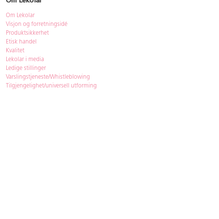
Om Lekolar
Om Lekolar
Visjon og forretningsidé
Produktsikkerhet
Etisk handel
Kvalitet
Lekolar i media
Ledige stillinger
Varslingstjeneste/Whistleblowing
Tilgjengelighet/universell utforming
Bærekraft
Bærekraft
ISO-sertifisering
Gjenbruk - Lekolar Outlet
Kjøpsvilkår & betingelser
Betingelser
GDPR og personopplysninger
Cookie Policy
Kontakt