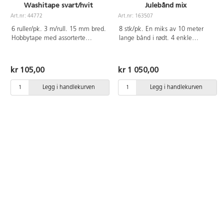
Washitape svart/hvit
Julebånd mix
Art.nr: 44772
Art.nr: 163507
6 ruller/pk. 3 m/rull. 15 mm bred.
8 stk/pk. En miks av 10 meter
Hobbytape med assorterte
lange bånd i rødt. 4 enkle
mønster i svarte og hvite toner.
satengbånd, 2 paljettbånd og 2
Syrefrie.
glitrende bånd
kr 105,00
kr 1 050,00
Legg i handlekurven
Legg i handlekurven