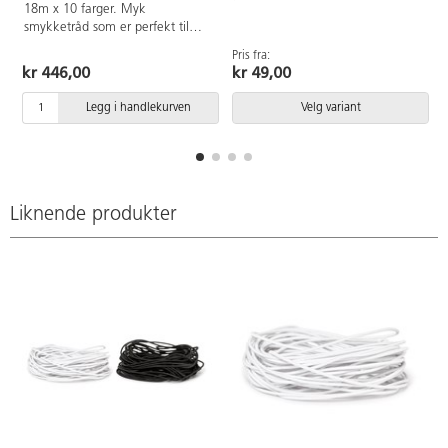
18m x 10 farger. Myk
smykketråd som er perfekt til
knytting, ikke elastisk. Gul,
Pris fra:
oransje, rød, cerise, lilla, lysblå,
kr 446,00
kr 49,00
turkis, grønn, grå og brun. Ø1,7
mm. Av polyester.
Legg i handlekurven
Velg variant
Liknende produkter