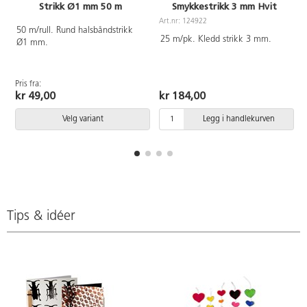
Strikk Ø1 mm 50 m
Smykkestrikk 3 mm Hvit
Art.nr: 124922
A
50 m/rull. Rund halsbåndstrikk
25 m/pk. Kledd strikk 3 mm.
Ø1 mm.
Pris fra:
kr 49,00
kr 184,00
Velg variant
Legg i handlekurven
Tips & idéer