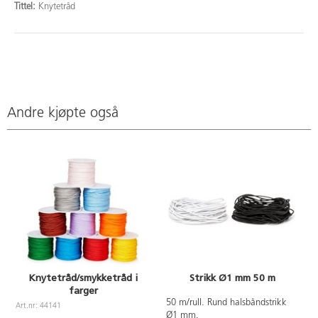
Tittel:
Knytetråd
Andre kjøpte også
Knytetråd/smykketråd i
Strikk Ø1 mm 50 m
farger
50 m/rull. Rund halsbåndstrikk
Art.nr: 44141
A
Ø1 mm.