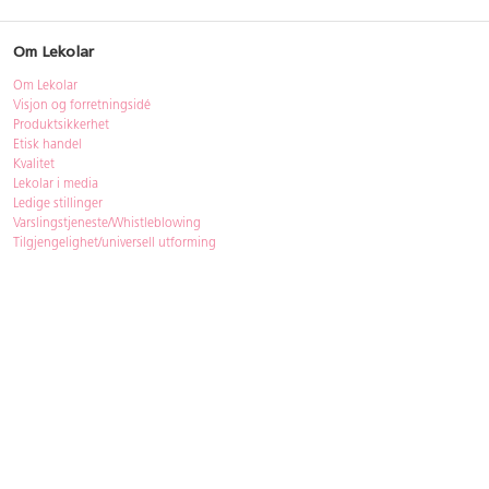
Om Lekolar
Om Lekolar
Visjon og forretningsidé
Produktsikkerhet
Etisk handel
Kvalitet
Lekolar i media
Ledige stillinger
Varslingstjeneste/Whistleblowing
Tilgjengelighet/universell utforming
Bærekraft
Bærekraft
ISO-sertifisering
Gjenbruk - Lekolar Outlet
Kjøpsvilkår & betingelser
Betingelser
GDPR og personopplysninger
Cookie Policy