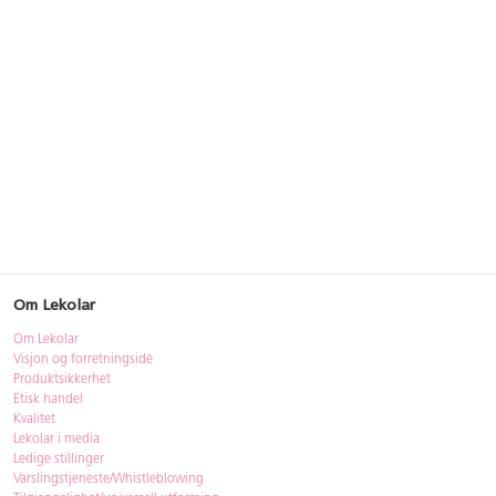
Om Lekolar
Om Lekolar
Visjon og forretningsidé
Produktsikkerhet
Etisk handel
Kvalitet
Lekolar i media
Ledige stillinger
Varslingstjeneste/Whistleblowing