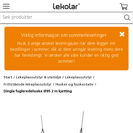
Møbler & innredning
Lekeplassutstyr & utemiljø
Viktig informasjon om sommerleveringer
Kunst & håndverk
Husk å velge ønsket leveringsuke når dere legger inn
Leker & sykler
bestillinger i sommer, slik at dere unngår levering mens dere
Pedagogisk materiell
har feriestengt. Vi ønsker alle våre kunder en riktig god
Barnevogner & småbarnsutstyr
sommer!
Skole- & kontormateriell
Start
Lekeplassutstyr & utemiljø
Lekeplassutstyr
Logge inn / registrere meg
Frittstående lekeplassutstyr
Husker og huskestativ
Dingla fugleredehuske Ø95 2 m kjetting
Kontakt oss
Kampanjer/kataloger