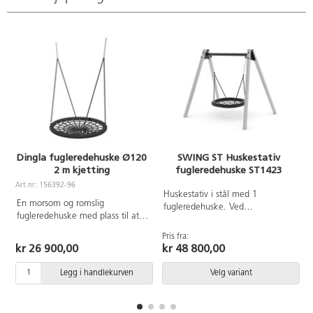
Dingla fugleredehuske Ø120
SWING ST Huskestativ
2 m kjetting
fugleredehuske ST1423
A
Art.nr: 156392-96
Huskestativ i stål med 1
En morsom og romslig
fugleredehuske. Ved
fugleredehuske med plass til at
montering/installasjon skal alltid
flere barn kan huske sammen.
manualen som medfølger
Pris fra:
Topunktsoppheng. 2 m lange
produktet ved levering benyttes.
kr 26 900,00
kr 48 800,00
kjettinger følger med.
Den nyeste versjonen er
tilgjengelig på forespørsel.
Legg i handlekurven
Velg variant
Inkluderer markforankring K1.