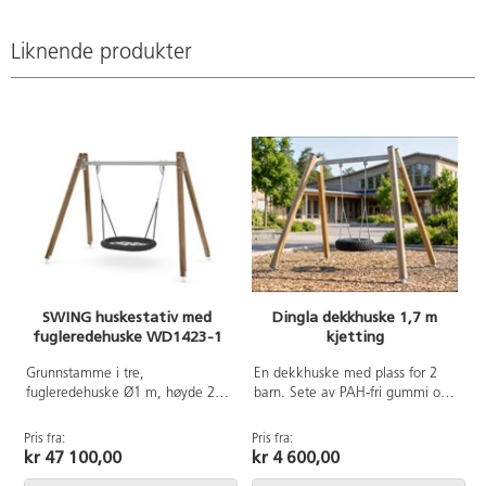
Liknende produkter
SWING huskestativ med
Dingla dekkhuske 1,7 m
fugleredehuske WD1423-1
kjetting
Grunnstamme i tre,
En dekkhuske med plass for 2
fugleredehuske Ø1 m, høyde 2,3
barn. Sete av PAH-fri gummi og
m. Ved montering/installasjon
laget kun av nye dekk.
skal alltid manualen som
Kjettingen er 1,7 meter lang, og
Pris fra:
Pris fra:
P
medfølger produktet ved levering
du kan velge mellom rustfritt,
kr 47 100,00
kr 4 600,00
benyttes. Den nyeste versjonen
galvanisert eller galvanisert med