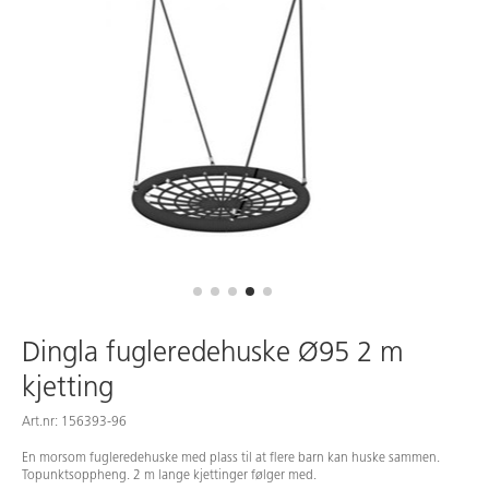
Dingla fugleredehuske Ø95 2 m
kjetting
Art.nr: 156393-96
En morsom fugleredehuske med plass til at flere barn kan huske sammen.
Topunktsoppheng. 2 m lange kjettinger følger med.