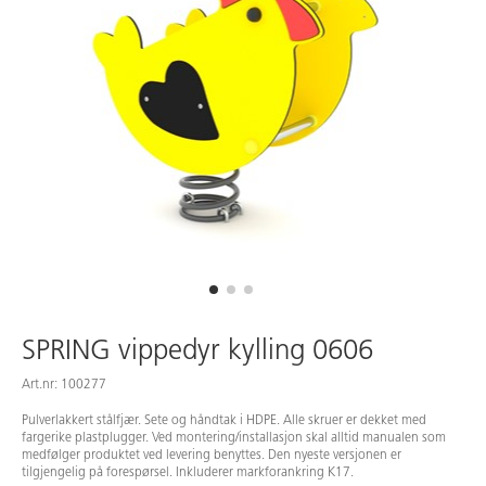
SPRING vippedyr kylling 0606
Art.nr: 100277
Pulverlakkert stålfjær. Sete og håndtak i HDPE. Alle skruer er dekket med
fargerike plastplugger. Ved montering/installasjon skal alltid manualen som
medfølger produktet ved levering benyttes. Den nyeste versjonen er
tilgjengelig på forespørsel. Inkluderer markforankring K17.