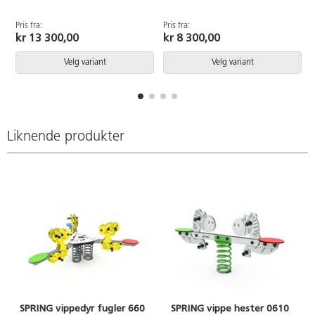
plastplugger. Ved
plastplugger. Ved
montering/installasjon skal alltid
montering/installasjon skal alltid
Pris fra:
Pris fra:
P
manualen som medfølger
manualen som medfølger
kr 13 300,00
kr 8 300,00
produktet ved levering benyttes.
produktet ved levering benyttes.
Den nyeste versjonen er
Den nyeste versjonen er
Velg variant
Velg variant
tilgjengelig på forespørsel.
tilgjengelig på forespørsel.
Inkluderer markforankring K17.
Inkluderer markforankring K17.
Liknende produkter
SPRING vippedyr fugler 660
SPRING vippe hester 0610