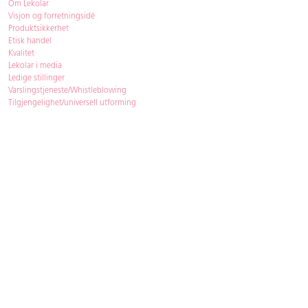
Om Lekolar
Visjon og forretningsidé
Produktsikkerhet
Etisk handel
Kvalitet
Lekolar i media
Ledige stillinger
Varslingstjeneste/Whistleblowing
Tilgjengelighet/universell utforming
Bærekraft
Bærekraft
ISO-sertifisering
Gjenbruk - Lekolar Outlet
Kjøpsvilkår & betingelser
Betingelser
GDPR og personopplysninger
Cookie Policy
Kontakt
Har du spørsmål, besvarer vi dem gjerne!