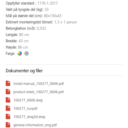
Oppfyller standard :
1176-1:2017
Vekt på tyngste del (kg):
33
Mål på største del (cm):
80x130x43
Estimert monteringstid (timer):
1,5 x 1 person
Betongbehov (m3):
0,032
Lengde:
80 cm
Bredde:
43 cm
Høyde:
86 cm
Farge:
Dokumenter og filer
install-manual_100277_0606.pdf
product-sheet_100277_0606.pdf
100277_0606.dwg
100277_tuv.pdf
100277_dwg3d.dwg
general-information_eng.pdf