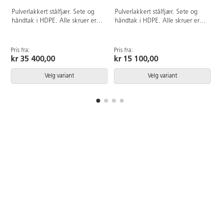
Pulverlakkert stålfjær. Sete og
Pulverlakkert stålfjær. Sete og
håndtak i HDPE. Alle skruer er
håndtak i HDPE. Alle skruer er
dekket med fargerike
dekket med fargerike
plastplugger. Ved
plastplugger. Ved
montering/installasjon skal alltid
montering/installasjon skal alltid
Pris fra:
Pris fra:
P
manualen som medfølger
manualen som medfølger
kr 35 400,00
kr 15 100,00
produktet ved levering benyttes.
produktet ved levering benyttes.
Den nyeste versjonen er
Den nyeste versjonen er
Velg variant
Velg variant
tilgjengelig på forespørsel.
tilgjengelig på forespørsel.
Inkluderer markforankring K17.
Inkluderer markforankring K17.