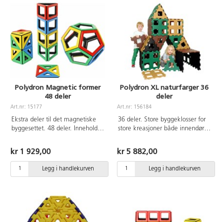
overflatedesinfisering. Av
plast. Fra 3 år.
polyetylen. Fra 2 år.
Polydron Magnetic former
Polydron XL naturfarger 36
48 deler
deler
Art.nr: 15177
Art.nr: 156184
Ekstra deler til det magnetiske
36 deler. Store byggeklosser for
byggesettet. 48 deler. Inneholder
store kreasjoner både innendørs
firkanter, trekanter og
og utendørs. Klossene er enkle å
pentagoner. Side på pentagon
sette sammen og egner seg godt
kr 1 929,00
kr 5 882,00
måler 6 cm. Vaskeråd:
for samarbeid. Mål kvadrat:
Håndvaskes med alkoholbasert
L42xB42 cm. Inneholder 24
Legg i handlekurven
Legg i handlekurven
overflatedesinfisering. Av ABS.
kvadrater og 12 trekanter.
Fra 3 år.
Vaskeråd: Håndvask med mild
overflatedesinfeksjon. Laget av
resirkulert PE. PVC-fri. Fra 2 år.
Kompatibel med Polydron XL og
Polydron XL Geo Dome.