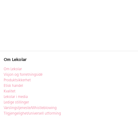
Om Lekolar
Om Lekolar
Visjon og forretningsidé
Produktsikkerhet
Etisk handel
Kvalitet
Lekolar i media
Ledige stillinger
Varslingstjeneste/Whistleblowing
Tilgjengelighet/universell utforming
Bærekraft
Bærekraft