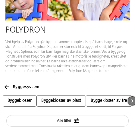
POLYDRON
Ved hjelp av Polydron går byggedrømmer i oppfyllelse på barnehage, skole og
sfo! Vi har alt fra Polydron XL, som er stor nok til å bygge et slott, til Polydron
Magnetic Sphera, som lar barn lage magiske sfæriske former. Ved å bygge og
konstruere med Polydron utvikler barna sine motoriske ferdigheter, kreativitet
og problemløsningsevner. La barna leke astronauter og lære om
verdensrommet med Constructa-raketten eller gi dem kunnskap i magnetisme
og geometri på en leken måte gjennom Polydron Magnetic-former.
Byggesystem
Byggeklosser
Byggeklosser av plast
Byggeklosser av tre
Alle filter