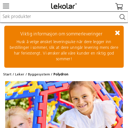
Møbler & innredning
Lekeplassutstyr & utemiljø
Viktig informasjon om sommerleveringer
Kunst & håndverk
Husk å velge ønsket leveringsuke når dere legger inn
Leker & sykler
bestillinger i sommer, slik at dere unngår levering mens dere
Pedagogisk materiell
har feriestengt. Vi ønsker alle våre kunder en riktig god
Barnevogner & småbarnsutstyr
sommer!
Skole- & kontormateriell
Start
Leker
Byggesystem
Polydron
Logge inn / registrere meg
Kontakt oss
Kampanjer/kataloger