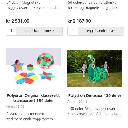
64 deler. Magnetiske
54 deler/pk. La barna utforske
byggeklosser fra Polydron med
former og magnetisme gjennom
transparente farger som er fine å
morsom og lærerik byggelek. Det
bruke på lysbord. Byggeforslag
fargerike settet inneholder flere
kr 2 531,00
kr 2 187,00
følger med. Vaskeråd:
forskjellige geometriske former
Håndvaskes med alkoholbasert
samt 27 akrobatiske figurer som
Legg i handlekurven
Legg i handlekurven
overflatedesinfisering. Av ABS.
er 6 cm lange. Laget av
Fra 3 år.
resirkulert ABS. Fra 3 år.
Polydron Original klassesett
Polydron Dinosaur 130 deler
transparent 164 deler
Art.nr: 156118
Art.nr: 15172
130 deler. Store byggeklosser for
Polydron er et morsomt
store kreasjoner både innendørs
tredimensjonalt byggesystem
og utendørs. Klossene er enkle å
med holdbare plastformer som
sette sammen og egner seg godt