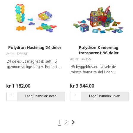
Polydron Hashmag 24 deler
Polydron Kindermag
transparent 96 deler
Art.nr: 129938
Art.nr: 142155
24 deler. Et magnetisk sett i 6
gjennomsiktige farger. Perfekt for
96 byggeklosser. La selv de
å utvikle finmotorikk og utforske
minste barna ta del i den
konstruksjoner. Inneholder 12
sansebyggende leken med disse
trekanter og 12 firkanter.
gjennomsiktige byggeklossene.
kr 1 182,00
kr 3 944,00
Byggeforslag inkludert. Av ABS.
Perfekt for bruk på et lysbord
Fra 3 år
eller mot en lyskilde der barn kan
Legg i handlekurven
Legg i handlekurven
utforske magien med magnetisk
konstruksjon og polaritet. De litt
tykkere blokkene klikker
sammen med en enkel snap for
å konstruere og lage en rekke
1
2
2D-mønstre og 3D-modeller.
Størrelse: Firkant måler 7 x 7 cm.