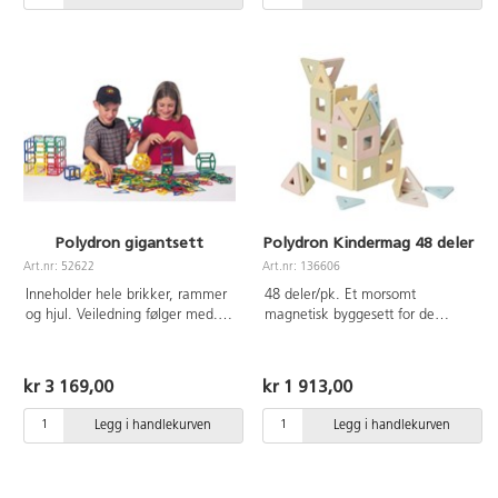
Polydron gigantsett
Polydron Kindermag 48 deler
Art.nr: 52622
Art.nr: 136606
Inneholder hele brikker, rammer
48 deler/pk. Et morsomt
og hjul. Veiledning følger med.
magnetisk byggesett for de
Av ABS. PVC-fri. Fra 4 år.
minste barna. Settet består av
magnetiske trekanter og firkanter
som enkelt kan settes sammen
kr 3 169,00
kr 1 913,00
for å lage en rekke kreative
konstruksjoner. Inneholder 24
Legg i handlekurven
Legg i handlekurven
trekanter og 24 firkanter.
Kvadratisk størrelse er 7x7 cm.
Av ABS. Fra 1 år.