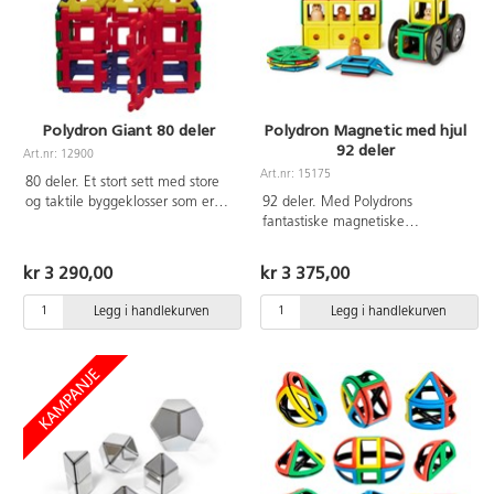
Polydron Giant 80 deler
Polydron Magnetic med hjul
92 deler
Art.nr: 12900
Art.nr: 15175
80 deler. Et stort sett med store
og taktile byggeklosser som er
92 deler. Med Polydrons
enkle å sette sammen. La barna
fantastiske magnetiske
bruke sin kreativitet og bygge
byggeklosser blir det morsomt å
ulike 3D former, figurer, hus mm.
bygge og mulighetene er
kr 3 290,00
kr 3 375,00
Kan brukes både ute og inne.
uendelige. Inneholder 4 hjul, 32
Kan tørkes av med fuktig klut.
kvadrater, 28 trekanter, 12
Legg i handlekurven
Legg i handlekurven
Mål på kvadrat: 21x21 cm.
figurer og 16 magnetiske
Inneholder 40 trekanter og 40
plattformer til figurene. Vaskeråd:
kvadrater. Av polyetylen. Fra 2
Håndvaskes med alkoholbasert
år. Kan fint oppbevares i 2 stk art
overflatedesinfisering. Av ABS.
nr 28279, følger ikke med.
Fra 3 år.
Vaskeråd: Håndvaskes med mild
overflatedesinfisering. Av PE. Fra
2 år.