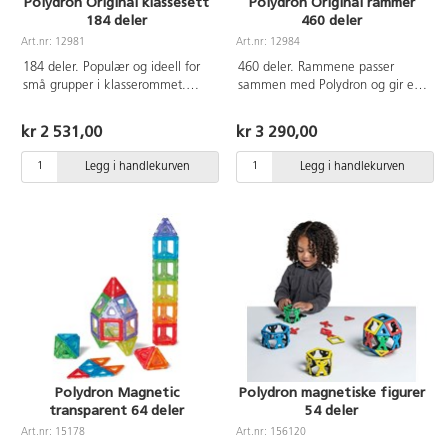
Polydron Original klassesett
Polydron Original rammer
184 deler
460 deler
Art.nr: 12981
Art.nr: 12984
184 deler. Populær og ideell for
460 deler. Rammene passer
små grupper i klasserommet.
sammen med Polydron og gir en
Veiledning følger med. Vaskeråd:
ny dimensjon når man bygger
Oppvaskmaskin opp til 70°C. Fra
geometriske figurer. De finnes i 8
kr 2 531,00
kr 3 290,00
4 år.
geometriske former og 4 farger.
Lette å bygge med.
Legg i handlekurven
Legg i handlekurven
Oppbevaringsboks og
instruksjonshefte følger med.
Vaskeråd: Oppvaskmaskin opp til
70°C. Av polystyren. Fra 4 år.
Polydron Magnetic
Polydron magnetiske figurer
transparent 64 deler
54 deler
Art.nr: 15178
Art.nr: 156120