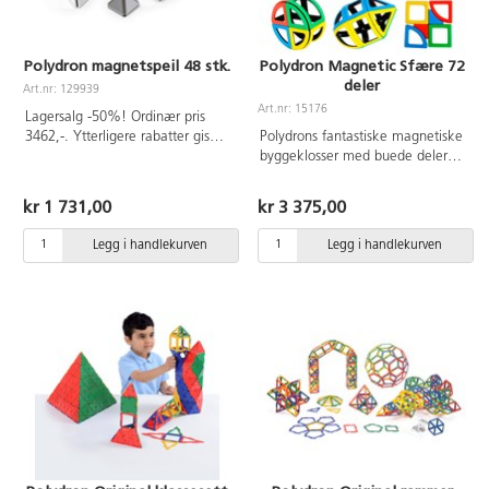
Polydron magnetspeil 48 stk.
Polydron Magnetic Sfære 72
deler
Art.nr: 129939
Art.nr: 15176
Lagersalg -50%! Ordinær pris
3462,-. Ytterligere rabatter gis
Polydrons fantastiske magnetiske
ikke.
byggeklosser med buede deler
som gjør det mulig å bygge
sfæriske former. Inneholder
kr 1 731,00
kr 3 375,00
sylindre, kvadrater, trekanter og
rektangler. Settet kan
Legg i handlekurven
Legg i handlekurven
kombinerers med 15175 og gir
da et stort sett med uendelige
byggemuligheter. Byggeforslag
følger med. 72 deler. Vaskeråd:
Håndvaskes med alkoholbasert
overflatedesinfisering. Fra 3 år.