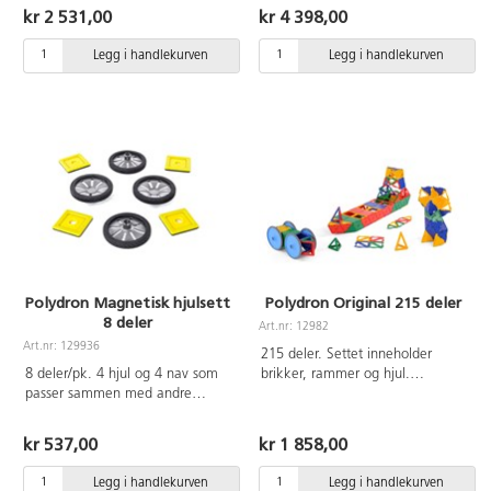
kneppes sammen med et unikt
for samarbeid. Inneholder
kr 2 531,00
kr 4 398,00
system som ikke krever
byggeinstruksjon. Vaskeråd:
smådeler. 164 deler. Settet
Håndvask med mild
Legg i handlekurven
Legg i handlekurven
inneholder transparente
overflatedesinfeksjon. Laget av
kvadrater, trekanter og
resirkulert PE. PVC-fri. Fra 2 år.
pentagoner som fint kan brukes
på lysbord. Vaskeråd:
Oppvaskmaskin opp til 70°C. Av
ABS. Fra 4 år.
Polydron Magnetisk hjulsett
Polydron Original 215 deler
8 deler
Art.nr: 12982
Art.nr: 129936
215 deler. Settet inneholder
8 deler/pk. 4 hjul og 4 nav som
brikker, rammer og hjul.
passer sammen med andre
Vaskeråd: Oppvaskmaskin opp til
magnetiske Polydronformer. Fra 3
70°C. Av ABS. Fra 4 år.
år.
kr 537,00
kr 1 858,00
Legg i handlekurven
Legg i handlekurven