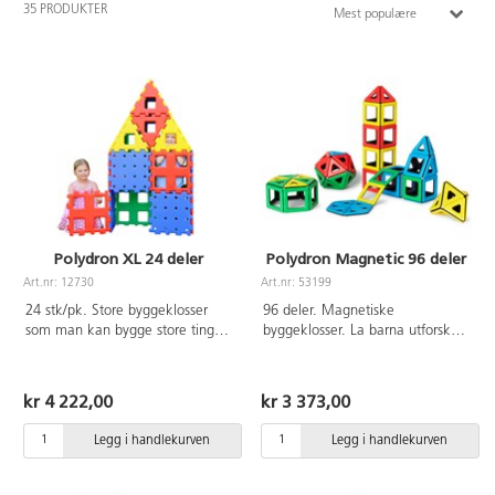
35 PRODUKTER
Mest populære
Polydron XL 24 deler
Polydron Magnetic 96 deler
Art.nr: 12730
Art.nr: 53199
24 stk/pk. Store byggeklosser
96 deler. Magnetiske
som man kan bygge store ting
byggeklosser. La barna utforske
med både ute og inne. Klossene
former og magnetisme gjennom
er enkle å sette sammen og
morsom og lærerik byggelek.
passer fint til samarbeide. Mål på
Settet inneholder 36 kvadrater og
kr 4 222,00
kr 3 373,00
kvadrat: 42x42 cm. Inneholder
60 trekanter i ulike farger. Mål
16 kvadrater og 8 trekanter. Kan
på kvadrat: 6x6 cm, trekant:
Legg i handlekurven
Legg i handlekurven
fint kombineres med Polydron
5,5x5,5 cm. Vaskeråd:
byggeklosser (12900). Vaskeråd:
Håndvaskes med alkoholbasert
Håndvaskes med mild
overflatedesinfisering Av ABS