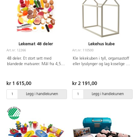
Lekemat 48 deler
Lekehus kube
Art.nr: 12266
Art.nr: 110500
48 deler. Et stort sett med
Kle lekekuben i tyll, organsastoff
blandede matvarer. Mål fra 4,5-
eller lysslynger og lag koselige og
21,5 cm. Matvarer av
fine krypinn for barna. Leveres
polyetenplast. Fra 2 år.
umontert. Av plantet gummitre.
Mål: B65xL124xH120 cm.
kr 1 615,00
kr 2 191,00
Innvendige mål:
B55xL120xH110 cm.
Legg i handlekurven
Legg i handlekurven