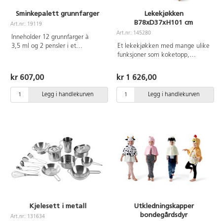
Sminkepalett grunnfarger
Lekekjøkken
B78xD37xH101 cm
Art.nr: 19119
Art.nr: 145280
Inneholder 12 grunnfarger à
3,5 ml og 2 pensler i et
Et lekekjøkken med mange ulike
metalletui. Ansiktsmalingen er
funksjoner som koketopp,
vannbasert, parabenfri, parfyme-
stekeovn, bevegelige knotter,
og glutenfri. Vaskes av med såpe
dører som kan åpnes, vask og
kr 607,00
kr 1 626,00
og vann. Fra 3 år.
god hylleoppbevaring. Høye ben
forenkler rengjøringen. Laget av
Legg i handlekurven
Legg i handlekurven
FSC-merket MDF. Leveres
umontert. Forankres i veggen.
B78xD37xH101 cm. Fra 2 år.
Kjelesett i metall
Utkledningskapper
bondegårdsdyr
Art.nr: 131634