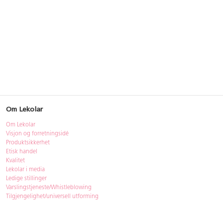
Om Lekolar
Om Lekolar
Visjon og forretningsidé
Produktsikkerhet
Etisk handel
Kvalitet
Lekolar i media
Ledige stillinger
Varslingstjeneste/Whistleblowing
Tilgjengelighet/universell utforming
Bærekraft