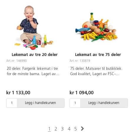
Lekemat av tre 20 deler
Lekemat av tre 75 deler
Art.nr: 146990
Art.nr: 130819
20 deler. Fargerik lekemat i tre
75 deler. Matvarer til butikklek.
for de minste barna. Laget av
God kvalitet, Laget av FSC-
FSC-merket tre. Fra 1 år.
merket tre. Smådeler kan
forekomme. Fra 3 år.
kr 1 133,00
kr 1 094,00
Legg i handlekurven
Legg i handlekurven
1
2
3
4
5