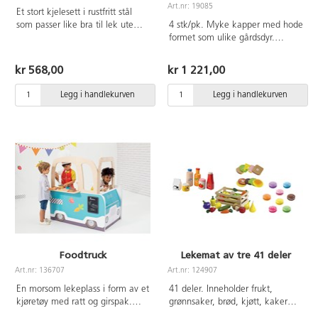
Art.nr: 19085
Et stort kjelesett i rustfritt stål
som passer like bra til lek ute
4 stk/pk. Myke kapper med hode
som inne. Inneholder kasseroller
formet som ulike gårdsdyr.
med lokk, stekepanne, dørslag
Kapper som passer utmerket til
samt flere kjøkkenredskap av
rollelek, karneval, utkledning og
kr 568,00
kr 1 221,00
metall. Mål stekepanne 20 cm.
dramatisering. Barna bytter
Fra 3 år.
enkelt kapper og roller om
Legg i handlekurven
Legg i handlekurven
hverandre. Borrelås. Inneholder
ku, kylling, lam og gris. Av myk
polyesterplysj. Håndvask. Passer
for 3-6 år.
Foodtruck
Lekemat av tre 41 deler
Art.nr: 136707
Art.nr: 124907
En morsom lekeplass i form av et
41 deler. Inneholder frukt,
kjøretøy med ratt og girspak.
grønnsaker, brød, kjøtt, kaker
Matvognen inneholder et
mm. Mål på gulrot 12 cm, melk