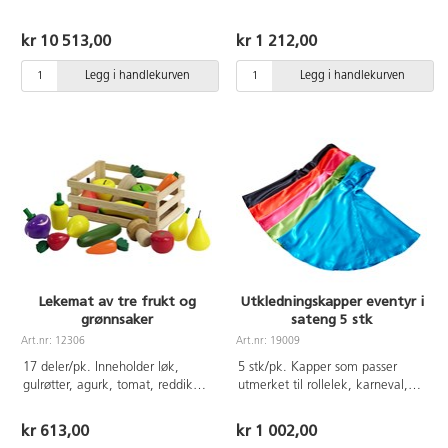
kjøkken og en benkeplate,
6 cm. Av tre. Fra 3 år.
perfekt for å leke butikk eller
kr 10 513,00
kr 1 212,00
restaurant. Skriv dagens meny på
tavlen. Arbeidsbenken har vask,
Legg i handlekurven
Legg i handlekurven
2 kokeplater, mikrobølgeovn og
rikelig med oppbevaringsplass.
Tilbehør følger ikke med. Paneler
av bjørk kryssfiner, kun egnet for
innendørs bruk. Av FSC-merket
tre. Monteringsanvisning følger
med. Mål: L110xB83xH115 cm.
Høyde arbeidsbenk: 59 cm. Fra 3
år.
Lekemat av tre frukt og
Utkledningskapper eventyr i
grønnsaker
sateng 5 stk
Art.nr: 12306
Art.nr: 19009
17 deler/pk. Inneholder løk,
5 stk/pk. Kapper som passer
gulrøtter, agurk, tomat, reddiker,
utmerket til rollelek, karneval,
hvitløk, sitron, melon mm.
utkledning og drama. Barna
Matvarer av FSC-merket plantet
bytter enkelt kapper og roller om
kr 613,00
kr 1 002,00
gummitre. Mål gulrot: 12 cm. Fra
hverandre. Leveres i blandede