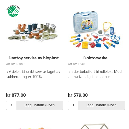
realistiske. Leveres umontert.
Skal festes i vegg. Høyde
kjøleskap 79 cm. Øvrige 55 cm.
Totalbredde 185 cm dybde
36 cm. Laget av FSC-sertifisert
kryssfiner og tre. PVC-fritt. Fra 3
år.
Dantoy servise av bioplast
Doktorveske
Art.nr: 18089
Art.nr: 12403
79 deler. Et unikt servise laget av
En doktorkoffert til rollelek. Med
sukkerrør og er 100%
alt nødvendig tilbehør som
gjenvinningsbar. Et komplett
stetoskop, sprøyte,
servise for 8 personer med
blodtrykksmansjett etc. Mål
tallerkener, bestikk, kopper, krus,
32x28 cm. Fra 3 år.
kr 877,00
kr 579,00
skåler, stekespade mm. Tåler
frost og kan vaskes i
Legg i handlekurven
Legg i handlekurven
oppvaskmaskinen. Svanemerket,
lisensnummer 50950001. Fra 2
år.