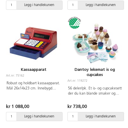
3 år.
farger som kan symbolisere ulike
Legg i handlekurven
Legg i handlekurven
eventurfigurer. Fargevariasjoner
og dubletter kan forekomme.
Borrelås i front. Kappens lengde
70 cm. Fra 3 år.
Kassaapparat
Dantoy lekemat is og
cupcakes
Art.nr: 75162
Art.nr: 119272
Robust og holdbart kassaapparat.
Mål 26x14x23 cm. Innebygd
56 deler/pk. Et is- og cupcakesett
digitalt regneverk med tydelig
der du kan blande smaker og
display. Batteri V13GS følger
kuler i iskjeks eller muffinsformer.
med, lades ved hjelp av
Barn kan lage en rekke
kr 1 088,00
kr 738,00
solcellene. Fra 3 år.
kombinasjoner. Matvarer av PP
og resinplast. Svanemerket. Fra 2
Legg i handlekurven
Legg i handlekurven
år.