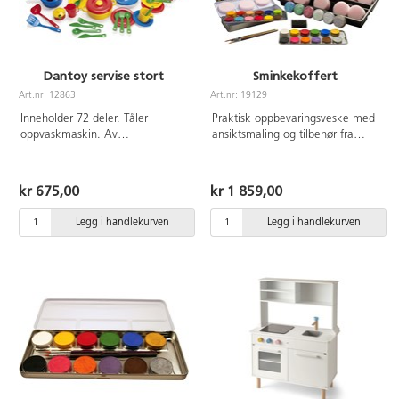
Dantoy servise stort
Sminkekoffert
Art.nr: 12863
Art.nr: 19129
Inneholder 72 deler. Tåler
Praktisk oppbevaringsveske med
oppvaskmaskin. Av
ansiktsmaling og tilbehør fra
næringsmiddelgodkjent
Eulenspiegel. Inneholder 24
polyetenplast. Svanemerket,
grunn- og nyansefarger à 3,5 ml,
lisensnummer 50950001. Fra 3
6 glittersminke à 6 g, 10
kr 675,00
kr 1 859,00
år.
sminkesvamper, effektsvamp og
pensler. Sminken er vannbasert,
Legg i handlekurven
Legg i handlekurven
parabenfri, parfyme- og glutenfri.
Vaskes av med såpe og vann. Fra
3 år.