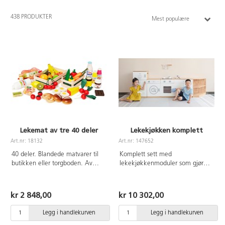
438 PRODUKTER
Mest populære
Lekemat av tre 40 deler
Lekekjøkken komplett
Art.nr: 18132
Art.nr: 147652
40 deler. Blandede matvarer til
Komplett sett med
butikken eller torgboden. Av
lekekjøkkenmoduler som gjør
FSC-merket tre. God kvalitet. Fra
rolleleken morsommere. Settet
3 år.
inneholder kjøleskap, komfyr,
oppvaskmaskin og vask.
kr 2 848,00
kr 10 302,00
Endehylle følger ikke med. Alle
delene har dører som kan åpnes
Legg i handlekurven
Legg i handlekurven
og funksjoner som gjør dem