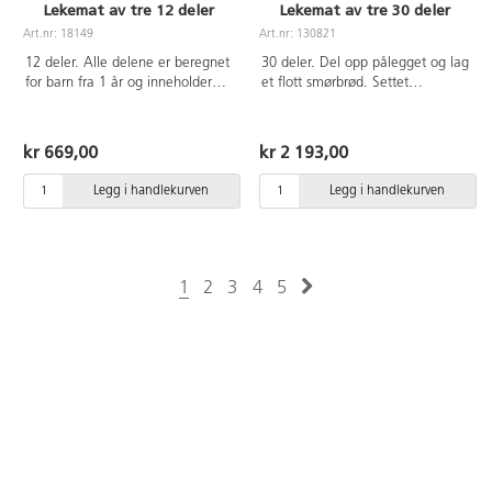
Lekemat av tre 12 deler
Lekemat av tre 30 deler
Art.nr: 18149
Art.nr: 130821
12 deler. Alle delene er beregnet
30 deler. Del opp pålegget og lag
for barn fra 1 år og inneholder
et flott smørbrød. Settet
ingen smådeler. Matvarer av
inneholder 3 skjærebrett, 3
FSC-merket tre.
kniver og matvarer av tre. God
kvalitet. Laget av FSC-merket
kr 669,00
kr 2 193,00
tre. Fra 3 år.
Legg i handlekurven
Legg i handlekurven
1
2
3
4
5