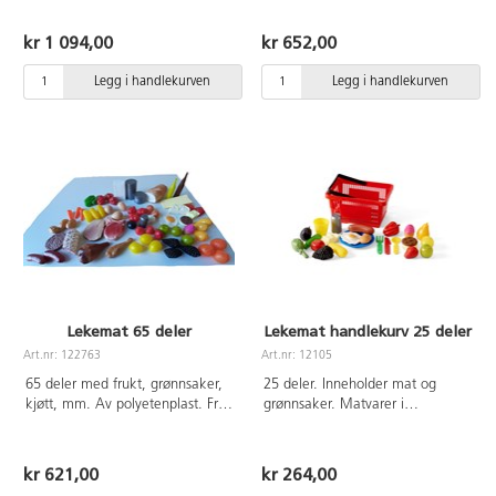
forekomme. Fra 3 år.
polyetenplast. Fra 2 år. Kan fint
oppbevares i art nr 28286, følger
kr 1 094,00
kr 652,00
ikke med.
Legg i handlekurven
Legg i handlekurven
Lekemat 65 deler
Lekemat handlekurv 25 deler
Art.nr: 122763
Art.nr: 12105
65 deler med frukt, grønnsaker,
25 deler. Inneholder mat og
kjøtt, mm. Av polyetenplast. Fra
grønnsaker. Matvarer i
3 år.
polyetenplast. Fra 2 år.
kr 621,00
kr 264,00