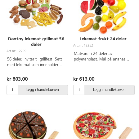
Dantoy lekemat grillmat 56
Lekemat frukt 24 deler
deler
Art.nr: 12252
Art.nr: 12299
Matvarer i 24 deler av
56 deler. Inviter til grillfest! Sett
polyetenplast. Mål på ananas:
med lekemat som inneholder
11x9 cm. Fra 2 år.
pølse med brød, hamburger med
brød, kyllingklubber, salat,
kr 803,00
kr 613,00
tomatskiver, osteskiver, pommes
frites, ketchup og sennep.
Legg i handlekurven
Legg i handlekurven
Lengde på kyllingklubbe: 11 cm,
pølse 12 cm. Matvarer av
næringsmiddelgodkjent polyeten.
Svanemerket, lisensnummer
50950001. Fra 2 år.