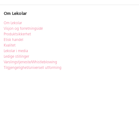
Om Lekolar
Om Lekolar
Visjon og forretningsidé
Produktsikkerhet
Etisk handel
Kvalitet
Lekolar i media
Ledige stillinger
Varslingstjeneste/Whistleblowing
Tilgjengelighet/universell utforming
Bærekraft
Bærekraft
ISO-sertifisering
Gjenbruk - Lekolar Outlet
Kjøpsvilkår & betingelser
Betingelser
GDPR og personopplysninger
Cookie Policy