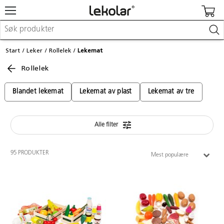
Møbler & innredning
Start
Leker
Rollelek
Lekemat
Lekeplassutstyr & utemiljø
Rollelek
Kunst & håndverk
Leker & sykler
Pedagogisk materiell
Blandet lekemat
Lekemat av plast
Lekemat av tre
Barnevogner & småbarnsutstyr
Skole- & kontormateriell
Alle filter
Logge inn / registrere meg
95 PRODUKTER
Mest populære
Kontakt oss
Kampanjer/kataloger