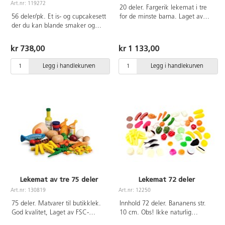
Art.nr: 119272
20 deler. Fargerik lekemat i tre
56 deler/pk. Et is- og cupcakesett
for de minste barna. Laget av
der du kan blande smaker og
FSC-merket tre. Fra 1 år.
kuler i iskjeks eller muffinsformer.
Barn kan lage en rekke
kr 738,00
kr 1 133,00
kombinasjoner. Matvarer av PP
og resinplast. Svanemerket. Fra 2
Legg i handlekurven
Legg i handlekurven
år.
Lekemat av tre 75 deler
Lekemat 72 deler
Art.nr: 130819
Art.nr: 12250
75 deler. Matvarer til butikklek.
Innhold 72 deler. Bananens str.
God kvalitet, Laget av FSC-
10 cm. Obs! Ikke naturlig
merket tre. Smådeler kan
størrelse. Matvarer av