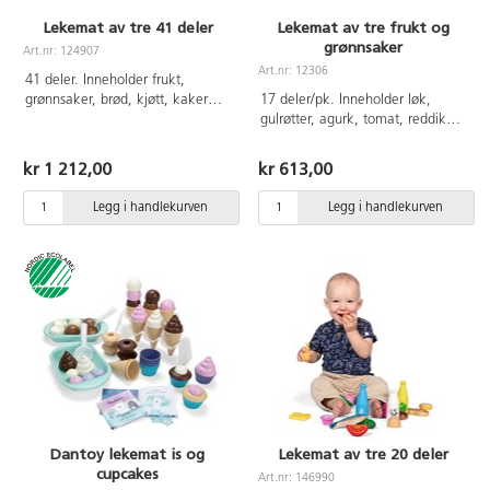
Lekemat av tre 41 deler
Lekemat av tre frukt og
grønnsaker
Art.nr: 124907
Art.nr: 12306
41 deler. Inneholder frukt,
grønnsaker, brød, kjøtt, kaker
17 deler/pk. Inneholder løk,
mm. Mål på gulrot 12 cm, melk
gulrøtter, agurk, tomat, reddiker,
6 cm. Av tre. Fra 3 år.
hvitløk, sitron, melon mm.
Matvarer av FSC-merket plantet
kr 1 212,00
kr 613,00
gummitre. Mål gulrot: 12 cm. Fra
3 år.
Legg i handlekurven
Legg i handlekurven
Dantoy lekemat is og
Lekemat av tre 20 deler
cupcakes
Art.nr: 146990