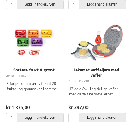
Legg i handlekurven
Legg i handlekurven
Sortere frukt & grønt
Lekemat vaffeljern med
vafler
Art.nr: 130062
Art.nr: 118998
5 fargerike bokser fylt med 20
frukter og grønnsaker i samme
12 deler/pk. Lag deilige vafler
farger som tilhørende boks.
med dette fine vaffeljernet. I
Barna kan trene på å sortere
tillegg til vaffeljernet, får du en
etter farge, form og størrelse.
vaffel som kan deles, en
kr 1 375,00
kr 347,00
Med 2 snorer slik at barna kan
tallerken, et par bestikk, en
trene motorikken ved å tre
flaske lønnesirup og lekesmør å
Legg i handlekurven
Legg i handlekurven
fruktene og grønnsakene på
ha til vaffelen din. Med lys- og
snoren. Av tre. Fra 3 år.
lydeffekt som drives av de