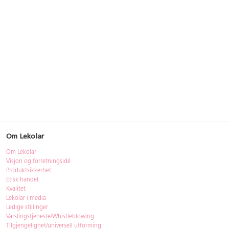
Om Lekolar
Om Lekolar
Visjon og forretningsidé
Produktsikkerhet
Etisk handel
Kvalitet
Lekolar i media
Ledige stillinger
Varslingstjeneste/Whistleblowing
Tilgjengelighet/universell utforming