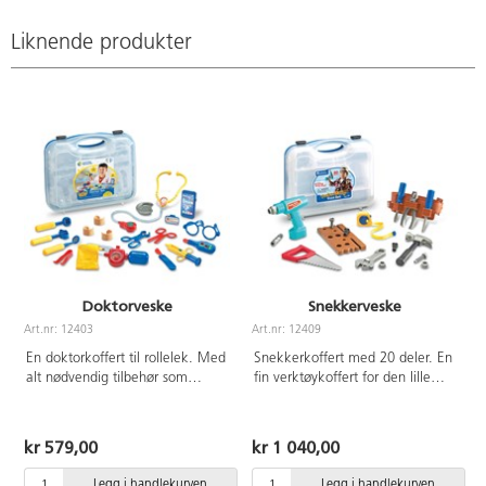
Liknende produkter
Doktorveske
Snekkerveske
Art.nr: 12403
Art.nr: 12409
A
En doktorkoffert til rollelek. Med
Snekkerkoffert med 20 deler. En
alt nødvendig tilbehør som
fin verktøykoffert for den lille
stetoskop, sprøyte,
snekkeren med spennende
blodtrykksmansjett etc. Mål
verktøy i plast. Fra 3 år.
32x28 cm. Fra 3 år.
kr 579,00
kr 1 040,00
Legg i handlekurven
Legg i handlekurven