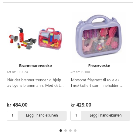
Brannmannveske
Frisørveske
Art.nr: 119024
Art.nr: 19100
A
Når det brenner trenger vi hjelp
Morsomt frisørsett til rollelek.
av byens brannmann. Med dette
Frisørkoffert som inneholder:
settet blir det en enkel oppgave.
kam, børste, speil, føner, klyper
Brannmannkoffert som
og hårruller. Mål: 26x20 cm. Av
inneholder: brannslukker,
PP, PS og PE. Fra 3 år.
kr 484,00
kr 429,00
megafon, øks, lommelykt og
verktøybelte. Batterier følger ikke
Legg i handlekurven
Legg i handlekurven
med. Mål på koffert:
31,8x9,5x29,2 cm. Fra 2 år.