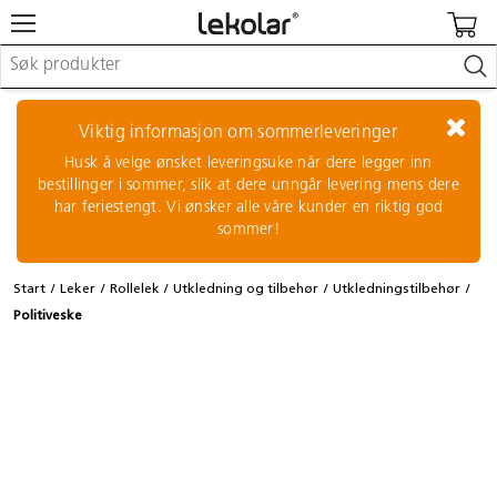
Møbler & innredning
Lekeplassutstyr & utemiljø
Viktig informasjon om sommerleveringer
Kunst & håndverk
Husk å velge ønsket leveringsuke når dere legger inn
Leker & sykler
bestillinger i sommer, slik at dere unngår levering mens dere
Pedagogisk materiell
har feriestengt. Vi ønsker alle våre kunder en riktig god
Barnevogner & småbarnsutstyr
sommer!
Skole- & kontormateriell
Start
Leker
Rollelek
Utkledning og tilbehør
Utkledningstilbehør
Logge inn / registrere meg
Politiveske
Kontakt oss
Kampanjer/kataloger