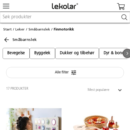
Møbler & innredning
Start
Leker
Småbarnslek
Finmotorikk
Lekeplassutstyr & utemiljø
Småbarnslek
Kunst & håndverk
Leker & sykler
Pedagogisk materiell
Bevegelse
Byggelek
Dukker og tilbehør
Dyr & bondeg
Barnevogner & småbarnsutstyr
Skole- & kontormateriell
Alle filter
Logge inn / registrere meg
17 PRODUKTER
Mest populære
Kontakt oss
Kampanjer/kataloger