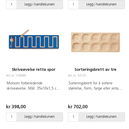
slik at de kan trykkes i sand,
Legg i handlekurven
Legg i handlekurven
maling eller leire. Det er hull i
hver kopp som kan telles, og
som lar vann eller fin sand renne
ut. Grønn femkantstjerne – 5 hull
Blå åttekant – 8 hull Lilla
sekskant – 12 hull Oransje
femkant – 5 hull Grønn trekant –
6 hull Rød sekskant – 6 hull Gul
firkant – 4 hull Blått hjerte – 3
hull Lilla sirkel – 6 hull Mål: Den
største er H 82 × B 90 mm.
Materiale: PP-plast. Fra 1 år.
Skriveøvelse rette spor
Sorteringsbrett av tre
Art.nr: 135095
Art.nr: 52131
Morsom forberedende
Sorteringsbrett for å sortere
skriveøvelse. Mål: 35x10x1,5 cm.
størrelse, form, farge eller antall.
Fra 2 år.
Laget av bøk. Mål: 38x15x2 cm.
Fra 18 mnd.
kr 398,00
kr 702,00
Legg i handlekurven
Legg i handlekurven