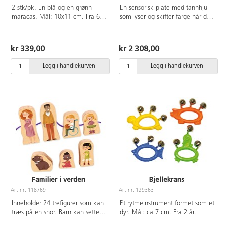
2 stk/pk. En blå og en grønn
En sensorisk plate med tannhjul
maracas. Mål: 10x11 cm. Fra 6
som lyser og skifter farge når den
mndr.
roteres. En god måte å øve på
både finmotorikk og koordinering
mellom øye og hånd. Utvikler
kr 339,00
kr 2 308,00
tidlige IKT-ferdigheter uten
skjermer. Platen kan brukes på
Legg i handlekurven
Legg i handlekurven
bord, gulv eller festes til vegger.
Krever 3xAA batterier (ikke
inkludert). Mål: 25x85 cm. Fra 0
år.
Familier i verden
Bjellekrans
Art.nr: 118769
Art.nr: 129363
Inneholder 24 trefigurer som kan
Et rytmeinstrument formet som et
træs på en snor. Barn kan sette
dyr. Mål: ca 7 cm. Fra 2 år.
sammen sin egen familie og leke