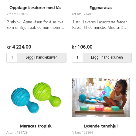
Oppdagelsesdører med lås
Eggmaracas
Art.nr: 122878
Art.nr: 121401
2 stk/pk. Åpne låsen for å se hva
1 stk. Leveres i assorterte farger.
som er skjult bak de nummererte
Passer til de minste. Med små
dørene. Legg bilder som passer
nupper slik at de ligger godt i
aktivieteten bak dørene somer
hånden. Mål ca 6 cm. Fra 6
nummerert 1-10. Egnet for å
mndr.
kr 4 224,00
kr 106,00
trene hukommelse, språk, tall og
finmotorikk. Bilder av dyr og
Legg i handlekurven
Legg i handlekurven
kjøretøy er inkludert. Av bjørk.
Mål: 68x21 cm. Fra 0 år.
Maracas tropisk
Lysende tannhjul
Art.nr: 121729
Art.nr: 122864