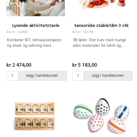
Lysende aktivitetstavle
Sensoriske stabletårn 3 stk
Art.nr: 122883
Art.nr: 162796
Kombiner IKT, stimulansrespons
38 deler. Stor kurv med mange
og årsak og virkning med
ulike materialer for taktil og
finmotorikk, sammen med et
visuell utforsking for de aller
ønske om å utforske. Hver del
minste. I kurven finnes 3
har ulike teknikker som kreves
trepinner på stativ der barna kan
kr 2 474,00
kr 5 183,00
for at lyset skal tennes. Du kan
velge hvilke ringer som skal
trykke, rotere, dra eller skyve for
settes på. Det finnes tre av hver
Legg i handlekurven
Legg i handlekurven
å få sirkelen til å lyse.En
type ring. Det følger med forslag
sensorisk tavle som kan monteres
til ulike aktiviteter, for eksempel
på vegg eller brukes på gulv eller
å gi barna et utvalg av ringer
bord. Krever 3 x AAA-batterier
eller alle sammen. Alt gir en
(ikke inkludert). Mål:
sensorisk opplevelse.
25x80x4 cm. Fra 10 måneder.
Oppbevaringspose medfølger.
Mål på pinnene: H15 × B10 cm.
Mål på ringene: 6–8 cm.
Materiale: stoff, tre, børster. Fra
1 år