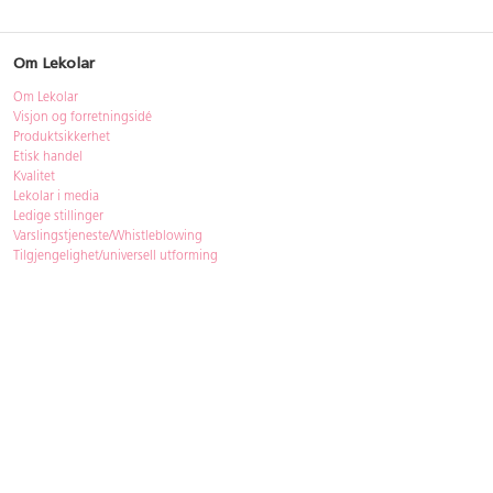
Om Lekolar
Om Lekolar
Visjon og forretningsidé
Produktsikkerhet
Etisk handel
Kvalitet
Lekolar i media
Ledige stillinger
Varslingstjeneste/Whistleblowing
Tilgjengelighet/universell utforming
Bærekraft
Bærekraft
ISO-sertifisering
Gjenbruk - Lekolar Outlet
Kjøpsvilkår & betingelser
Betingelser
GDPR og personopplysninger
Cookie Policy