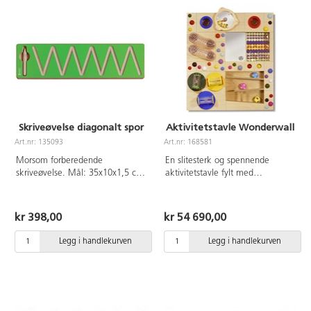
Skriveøvelse diagonalt spor
Aktivitetstavle Wonderwall
Art.nr: 135093
Art.nr: 168581
Morsom forberedende
En slitesterk og spennende
skriveøvelse. Mål: 35x10x1,5 cm.
aktivitetstavle fylt med
Fra 2 år.
bevegelige deler, kulebaner,
timeglass, glittereffekter og et
kulehjul. Varierte overflater og
kr 398,00
kr 54 690,00
taktile detaljer stimulerer både
følelsesansen og finmotorikken.
Legg i handlekurven
Legg i handlekurven
En perfekt veggmontert løsning
for lekbasert læring og sensorisk
trening. Størrelse:
100×90×18 cm.