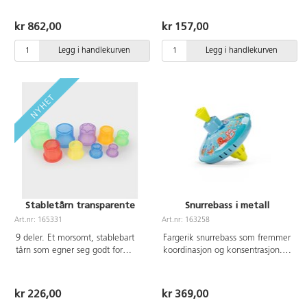
med karakterene som også kan
stå. Utvikler også finmotorikk. 24
kr 862,00
kr 157,00
trefigurer med trykk på begge
sidene (mål 11 cm høye, 1,5 cm
Legg i handlekurven
Legg i handlekurven
tykke) og 6 snorer i forskjellige
farger.
Stabletårn transparente
Snurrebass i metall
Art.nr: 165331
Art.nr: 163258
9 deler. Et morsomt, stablebart
Fargerik snurrebass som fremmer
tårn som egner seg godt for
koordinasjon og konsentrasjon.
utforskende lek med sand og
Mål: ca. 12,5 cm i diameter. Fra
vann, eller for å identifisere
2 år.
farger og lære om former. Hver
kr 226,00
kr 369,00
kopp har ulike former i bunnen,