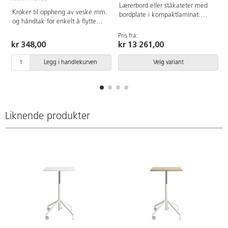
Lærerbord eller ståkateter med
Kroker til oppheng av veske mm.
bordplate i kompaktlaminat.
og håndtak for enkelt å flytte
Understell i RAL9006 sølv. Med
bordet. Monteres etter at platen
låsbare hjul.
Pris fra:
er montert på bordet og fikseres i
kr 348,00
kr 13 261,00
en av mekanismene. Festes med
tilhørende skruer.
Legg i handlekurven
Velg variant
Liknende produkter