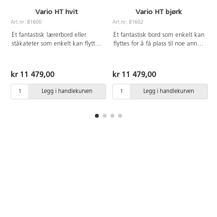
Vario HT hvit
Vario HT bjørk
Art.nr: 81600
Art.nr: 81602
A
Et fantastisk lærerbord eller
Et fantastisk bord som enkelt kan
ståkateter som enkelt kan flyttes
flyttes for å få plass til noe annet.
for å få plass til noe annet. Med
Med sammenleggbar plate.
sammenleggbar plate.
Høydejustering med gassfjær 73-
Høydejustering med gassfjær 73-
118 cm. Hvitlakkert stålrør,
kr 11 479,00
kr 11 479,00
118 cm. Hvitlakkert stålrør,
RAL9016. 2 låsbare hjul.
RAL9016. 2 låsbare hjul.
Bordplaten måler 65x65 cm og er
Legg i handlekurven
Legg i handlekurven
Bordplaten måler 65x65 cm og er
belagt med høytrykkslaminat.
belagt med høytrykkslaminat.