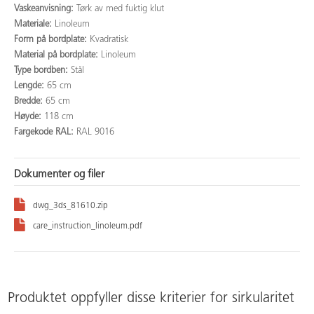
Vaskeanvisning:
Tørk av med fuktig klut
Materiale:
Linoleum
Form på bordplate:
Kvadratisk
Material på bordplate:
Linoleum
Type bordben:
Stål
Lengde:
65 cm
Bredde:
65 cm
Høyde:
118 cm
Fargekode RAL:
RAL 9016
Dokumenter og filer
dwg_3ds_81610.zip
care_instruction_linoleum.pdf
Produktet oppfyller disse kriterier for sirkularitet