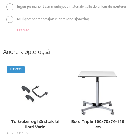
Ingen permanent sammenføyede materialer, alle deler kan demonteres.
Mulighet for reparasjon eller rekondisjonering
Les mer
Andre kjøpte også
Tilbehør
To kroker og håndtak til
Bord Triple 100x70x74-116
Bord Vario
cm
A
Art.nr: 119136