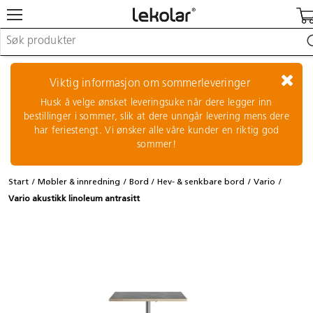
Møbler & innredning
Lekeplassutstyr & utemiljø
Viktig informasjon om sommerleveringer
Kunst & håndverk
Husk å velge ønsket leveringsuke når dere legger inn
Leker & sykler
bestillinger i sommer, slik at dere unngår levering mens dere
Pedagogisk materiell
har feriestengt. Vi ønsker alle våre kunder en riktig god
Barnevogner & småbarnsutstyr
sommer!
Skole- & kontormateriell
Start
Møbler & innredning
Bord
Hev- & senkbare bord
Vario
Logge inn / registrere meg
Vario akustikk linoleum antrasitt
Kontakt oss
Kampanjer/kataloger