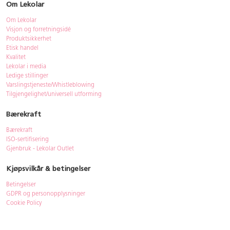
Om Lekolar
Om Lekolar
Visjon og forretningsidé
Produktsikkerhet
Etisk handel
Kvalitet
Lekolar i media
Ledige stillinger
Varslingstjeneste/Whistleblowing
Tilgjengelighet/universell utforming
Bærekraft
Bærekraft
ISO-sertifisering
Gjenbruk - Lekolar Outlet
Kjøpsvilkår & betingelser
Betingelser
GDPR og personopplysninger
Cookie Policy
Kontakt