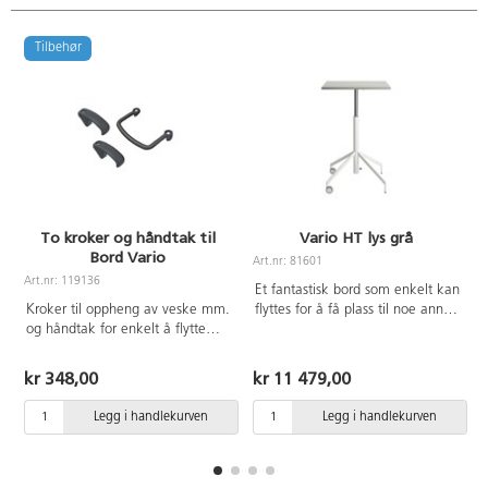
Tilbehør
To kroker og håndtak til
Vario HT lys grå
Bord Vario
Art.nr: 81601
Art.nr: 119136
A
Et fantastisk bord som enkelt kan
Kroker til oppheng av veske mm.
flyttes for å få plass til noe annet.
og håndtak for enkelt å flytte
Med sammenleggbar plate.
s
bordet. Monteres etter at platen
Høydejustering med gassfjær 73-
er montert på bordet og fikseres i
118 cm. Hvitlakkert stålrør,
kr 348,00
kr 11 479,00
en av mekanismene. Festes med
RAL9016. 2 låsbare hjul.
tilhørende skruer.
Bordplaten måler 65x65 cm og er
Legg i handlekurven
Legg i handlekurven
belagt med høytrykkslaminat.