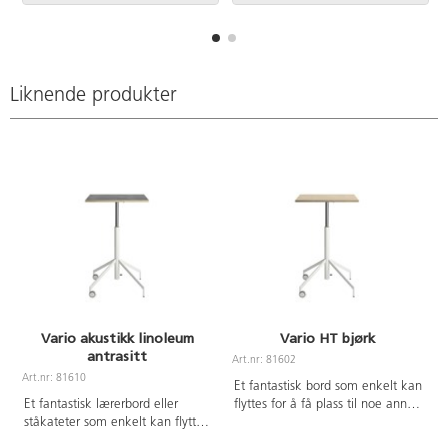
jobbe i et aktivt og mobilt
jobbe i et aktivt og mobilt
klasserom. Passer for personer
klasserom. Passer for personer
165-185 høye. Max vekt: 120
130-165 cm høye. Stillbart sete.
kg. Stillbart sete 85-95 cm. Mål
Mål 66 cm dyp og 50 cm bred.
66 cm dyp og 50 cm bred.
Liknende produkter
Vario akustikk linoleum
Vario HT bjørk
antrasitt
Art.nr: 81602
A
Art.nr: 81610
Et fantastisk bord som enkelt kan
Et fantastisk lærerbord eller
flyttes for å få plass til noe annet.
ståkateter som enkelt kan flyttes
Med sammenleggbar plate.
for å få plass til noe annet. Med
Høydejustering med gassfjær 73-