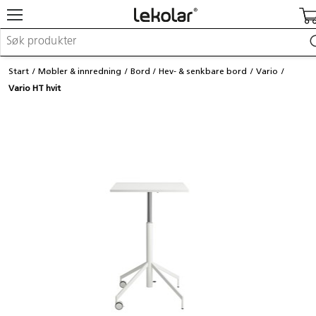
Møbler & innredning
Start
Møbler & innredning
Bord
Hev- & senkbare bord
Vario
Lekeplassutstyr & utemiljø
Vario HT hvit
Kunst & håndverk
Leker & sykler
Pedagogisk materiell
Barnevogner & småbarnsutstyr
Skole- & kontormateriell
Logge inn / registrere meg
Kontakt oss
Kampanjer/kataloger