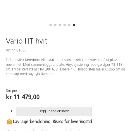
Vario HT hvit
Art.nr: 81600
Et fantastisk lærerbord eller ståkateter som enkelt kan flyttes for å få plass til
noe annet. Med sammenleggbar plate. Høydejustering med gassfjær 73-118
cm. Hvitlakkert stålrør, RAL9016. 2 låsbare hjul. Bordplaten måler 65x65 cm og
er belagt med høytrykkslaminat.
Din pris:
kr 11 479,00
Legg i handlekurven
Lav lagerbeholdning. Risiko for leveringstid