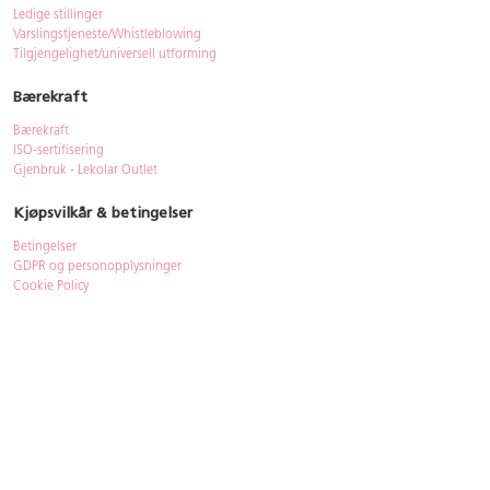
Ledige stillinger
Varslingstjeneste/Whistleblowing
Tilgjengelighet/universell utforming
Bærekraft
Bærekraft
ISO-sertifisering
Gjenbruk - Lekolar Outlet
Kjøpsvilkår & betingelser
Betingelser
GDPR og personopplysninger
Cookie Policy
Kontakt
Har du spørsmål, besvarer vi dem gjerne!
Åpningstider
: 08.00-16.00
Telefon
: 33 72 98 00
Mail
:
bestilling@lekolar.no
|
info@lekolar.no
Postadresse
: Lekolar AS, PB 2424, 3104 Tønsberg
Besøksadresse
: Wirgenes vei 8A, 3157 Barkåker