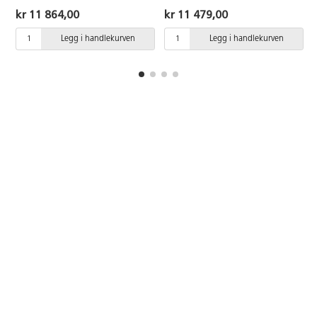
sammenleggbar plate.
118 cm. Hvitlakkert stålrør,
kr 11 864,00
kr 11 479,00
Høydejustering med gassfjær 73-
RAL9016. 2 låsbare hjul.
118 cm. Hvitlakkert stålrør,
Bordplaten måler 65x65 cm og er
Legg i handlekurven
Legg i handlekurven
RAL9016. 2 låsbare hjul.
belagt med høytrykkslaminat.
Bordplaten måler 65x65 cm og er
belagt med høytrykkslaminat.
Faset bordkant i kryssfiner gir
bordet et stilrent utseende.