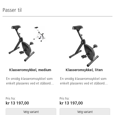
Passer til
Klasseromsykkel, medium
Klasseromsykkel, liten
A
En smidig klasseromssykkel som
En smidig klasseromssykkel som
enkelt plasseres ved et ståbord.
enkelt plasseres ved et ståbord.
Gjennom bevegelse får hjernen
Gjennom bevegelse får hjernen
mer oksygen, som har mange
mer oksygen, som har mange
positive effekter bl.a. økt
positive effekter bl.a. økt
Pris fra:
Pris fra:
konsentrasjonsevne, bedre
konsentrasjonsevne, bedre
kr 13 197,00
kr 13 197,00
hukommelse og forbedret fokus.
hukommelse og forbedret fokus.
Et godt kompement om man vil
Et godt kompement om man vil
Velg variant
Velg variant