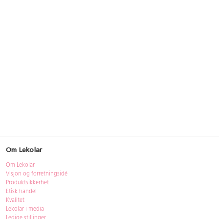
Om Lekolar
Om Lekolar
Visjon og forretningsidé
Produktsikkerhet
Etisk handel
Kvalitet
Lekolar i media
Ledige stillinger