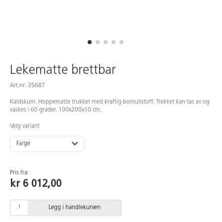
Lekematte brettbar
Art.nr: 35687
Kaldskum. Hoppematte trukket med kraftig bomullstoff. Trekket kan tas av og
vaskes i 60 grader. 100x200x10 cm.
Velg variant
Farge
Pris fra:
kr 6 012,00
Legg i handlekurven