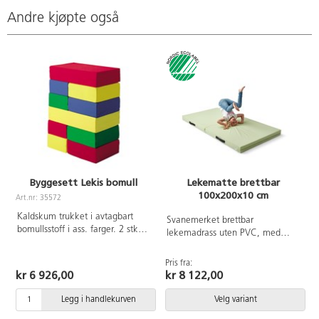
Andre kjøpte også
Byggesett Lekis bomull
Lekematte brettbar
100x200x10 cm
Art.nr: 35572
Kaldskum trukket i avtagbart
Svanemerket brettbar
bomullsstoff i ass. farger. 2 stk
lekemadrass uten PVC, med
kj
70x40x15cm, 4 stk 40x40x15cm,
kjerne av kaldskum. Enkel å
4 stk 30x40x15cm.
flytte med praktiske håndtak.
Pris fra:
P
Hoppematte av polyester. Mål:
kr 6 926,00
kr 8 122,00
100x200x10 cm. Vanntett trekk
bestående av 49 % polyuretan
Legg i handlekurven
Velg variant
og 51 % polyesterstoff.