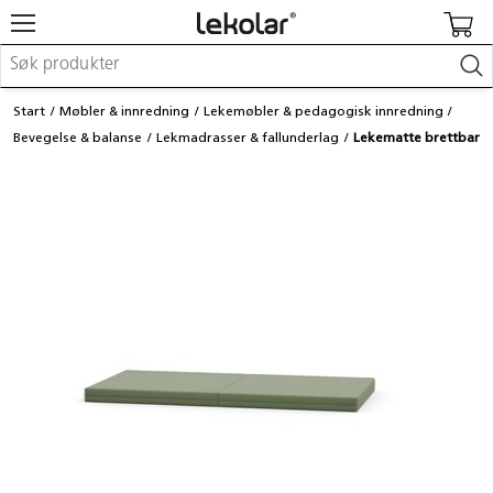
Møbler & innredning
Start
Møbler & innredning
Lekemøbler & pedagogisk innredning
Lekeplassutstyr & utemiljø
Bevegelse & balanse
Lekmadrasser & fallunderlag
Lekematte brettbar
Kunst & håndverk
Leker & sykler
Pedagogisk materiell
Barnevogner & småbarnsutstyr
Skole- & kontormateriell
Logge inn / registrere meg
Kontakt oss
Kampanjer/kataloger