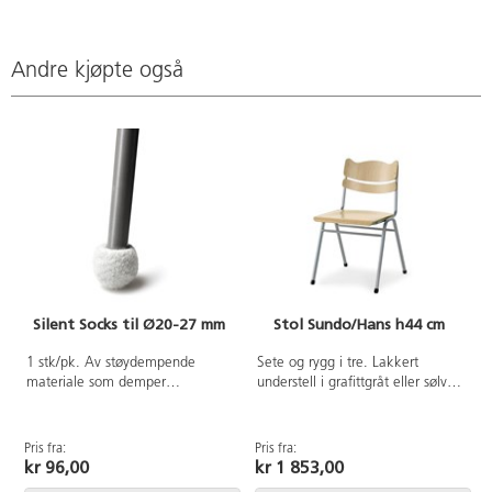
Andre kjøpte også
Silent Socks til Ø20-27 mm
Stol Sundo/Hans h44 cm
A
1 stk/pk. Av støydempende
Sete og rygg i tre. Lakkert
materiale som demper
understell i grafittgråt eller sølv.
skrapelyden fra stoler mot gulvet.
Kan stables. Koplingsbeslag
Tovet ull kombinert med
finnes som tilbehør. Sittehøyde
syntetisk gummiball. Vaskes i 30-
44cm, Setemål: 42x39 cm Vekt
Pris fra:
Pris fra:
40°C, ullprogram tørketrommel.
4,6 kg.
kr 96,00
kr 1 853,00
Monteres enkelt uten verktøy.