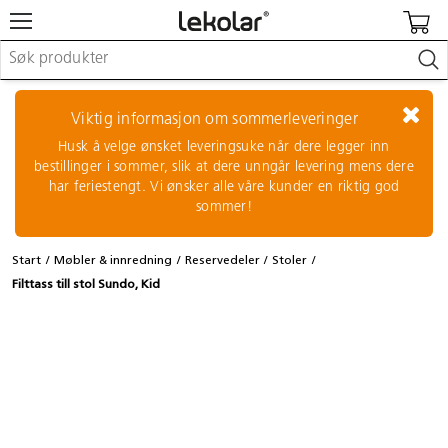
Møbler & innredning
Lekeplassutstyr & utemiljø
Viktig informasjon om sommerleveringer
Kunst & håndverk
Husk å velge ønsket leveringsuke når dere legger inn
Leker & sykler
bestillinger i sommer, slik at dere unngår levering mens dere
Pedagogisk materiell
har feriestengt. Vi ønsker alle våre kunder en riktig god
Barnevogner & småbarnsutstyr
sommer!
Skole- & kontormateriell
Start
Møbler & innredning
Reservedeler
Stoler
Logge inn / registrere meg
Filttass till stol Sundo, Kid
Kontakt oss
Kampanjer/kataloger