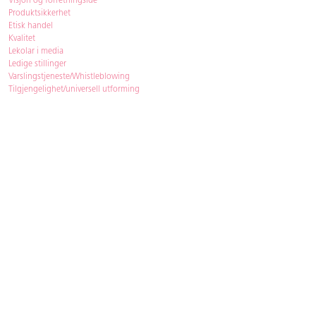
Visjon og forretningsidé
Produktsikkerhet
Etisk handel
Kvalitet
Lekolar i media
Ledige stillinger
Varslingstjeneste/Whistleblowing
Tilgjengelighet/universell utforming
Bærekraft
Bærekraft
ISO-sertifisering
Gjenbruk - Lekolar Outlet
Kjøpsvilkår & betingelser
Betingelser
GDPR og personopplysninger
Cookie Policy
Kontakt
Har du spørsmål, besvarer vi dem gjerne!
Åpningstider
: 08.00-16.00