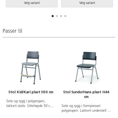
Orginale stolknotter behøves ikke
Velg variant
Velg variant
tas bort.
Passer til
Stol Kid/Kari plast h50 cm
Stol Sundo/Hans plast H44
cm
Sete og rygg i polypropen,
lakkert stativ. Sittehøyde 50 cm,
Sete og rygg i formpresset
sittebredde 36 cmog sittedybde
polypropen. Lakkert understell i
35 cm. Kan stables. Trinnløst
sølv eller grafittgrå. Kan stables.