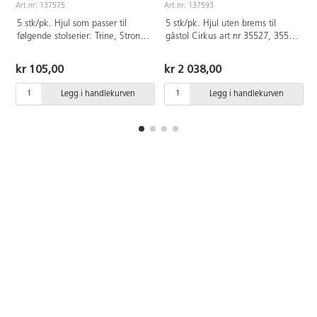
Art.nr: 137575
Art.nr: 137593
A
5 stk/pk. Hjul som passer til
5 stk/pk. Hjul uten brems til
følgende stolserier: Trine, Strong,
gåstol Cirkus art nr 35527, 35528
Småtuff, Swing, Enter,
og 32878.
pedagogstol, Bell, Tuff
kr 105,00
kr 2 038,00
Legg i handlekurven
Legg i handlekurven