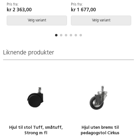
regulerbart fotbrett. Vekt 4,6 kg.
Koplingsbeslag finnes som
Pris fra:
Pris fra:
P
tilbehør. Sittehøyde 44cm,
kr 2 363,00
kr 1 677,00
setebredde 42 cm, dybde 39 cm.
Vekt 4,2 kg.
Velg variant
Velg variant
Liknende produkter
Hjul til stol Tuff, småtuff,
Hjul uten brems til
Strong m fl
pedagogstol Cirkus