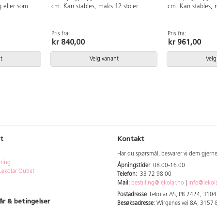
g eller som en
cm. Kan stables, maks 12 stoler.
cm. Kan stables, 
art kan brukes
dørs da den er
et. Sete og
Pris fra:
Pris fra:
kr 840,00
kr 961,00
pylenplast.
ål. Vogn for
es på art nr
t
Velg variant
Velg
t
Kontakt
Har du spørsmål, besvarer vi dem gjern
ering
Åpningstider
: 08.00-16.00
Lekolar Outlet
Telefon
: 33 72 98 00
Mail
:
bestilling@lekolar.no
|
info@lekol
Postadresse
: Lekolar AS, PB 2424, 310
år & betingelser
Besøksadresse
: Wirgenes vei 8A, 3157