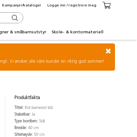
Kampanjer/kataloger
Logge inn / registrere meg
gner & småbarnsutstyr
Skole- & kontormateriell
tengt. Vi ønsker alle våre kunder en riktig god sommer!
Produktfakta
Tittel:
Kid barnestol blå
Stabelbar:
Ja
Type bordben:
Stål
Bredde:
40 cm
Sittehøyde:
50 cm