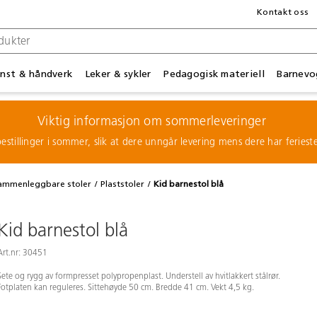
Kontakt oss
nst & håndverk
Leker & sykler
Pedagogisk materiell
Barnevo
Viktig informasjon om sommerleveringer
estillinger i sommer, slik at dere unngår levering mens dere har feries
sammenleggbare stoler
Plaststoler
Kid barnestol blå
Kid barnestol blå
Art.nr: 30451
Sete og rygg av formpresset polypropenplast. Understell av hvitlakkert stålrør.
Fotplaten kan reguleres. Sittehøyde 50 cm. Bredde 41 cm. Vekt 4,5 kg.