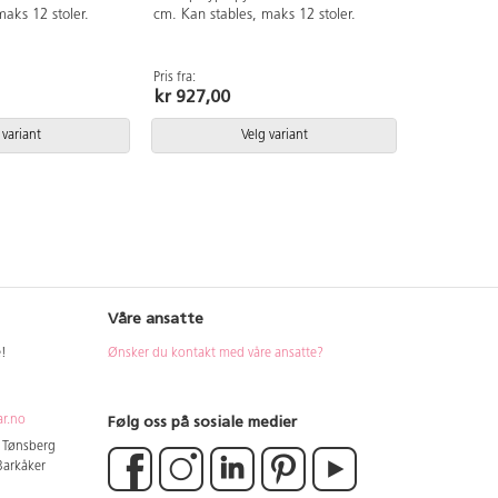
maks 12 stoler.
cm. Kan stables, maks 12 stoler.
Pris fra:
kr 927,00
 variant
Velg variant
Våre ansatte
e!
Ønsker du kontakt med våre ansatte?
Følg oss på sosiale medier
ar.no
4 Tønsberg
 Barkåker