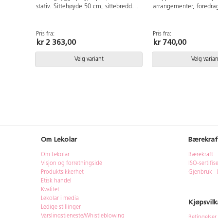
stativ. Sittehøyde 50 cm, sittebredde
arrangementer, foredra
36 cmog sittedybde 35 cm. Kan
fleksibel ekstrastol. Sm
stables. Trinnløst regulerbart fotbrett.
både innendørs og uten
Vekt 4,6 kg.
vanntett og UV-behandl
Pris fra:
Pris fra:
kr 2 363,00
kr 740,00
rygg i slitesterk polypro
Stativ i pulverlakkert st
lagring og transport finn
Velg variant
Velg varian
138614.
Om Lekolar
Bærekraf
Om Lekolar
Bærekraft
Visjon og forretningsidé
ISO-sertifis
Produktsikkerhet
Gjenbruk - 
Etisk handel
Kvalitet
Lekolar i media
Kjøpsvilk
Ledige stillinger
Varslingstjeneste/Whistleblowing
Betingelser