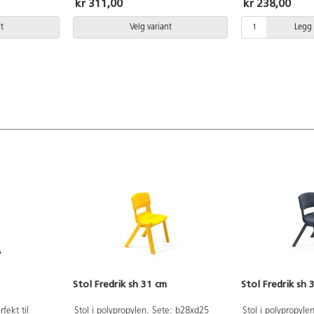
kr 311,00
kr 238,00
t
Velg variant
Legg 
Stol Fredrik sh 31 cm
Stol Fredrik sh 
fekt til
Stol i polypropylen. Sete: b28xd25
Stol i polypropyle