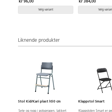
kr 96,00
kr 384,00
Monteres enkelt uten verktøy.
Orginale stolknotter behøves ikke tas
bort.
Velg variant
Velg varian
Liknende produkter
Stol Kid/Kari plast h50 cm
Klappstol Smart
Sete og rygg i polypropen, lakkert
Klappstolen Smart er per