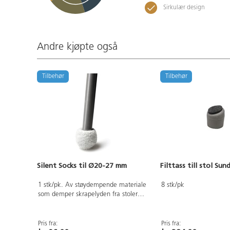
Sirkulær design
Andre kjøpte også
Tilbehør
Tilbehør
Silent Socks til Ø20-27 mm
Filttass till stol Sun
1 stk/pk. Av støydempende materiale
8 stk/pk
som demper skrapelyden fra stoler
mot gulvet. Tovet ull kombinert med
syntetisk gummiball. Vaskes i 30-
40°C, ullprogram tørketrommel.
Pris fra:
Pris fra: