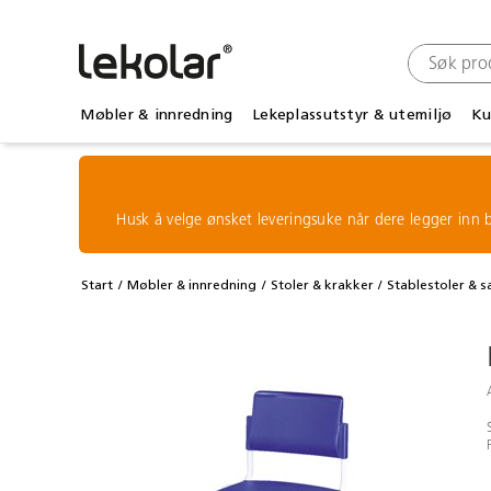
Møbler & innredning
Lekeplassutstyr & utemiljø
Ku
Husk å velge ønsket leveringsuke når dere legger inn b
Start
Møbler & innredning
Stoler & krakker
Stablestoler & 