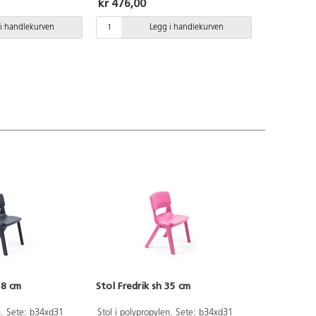
kr 476,00
optimal laminat/linoleum.
Epoxylakkert i sølv RAL9006.
i handlekurven
Legg i handlekurven
38 cm
Stol Fredrik sh 35 cm
n. Sete: b34xd31
Stol i polypropylen. Sete: b34xd31