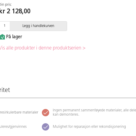
Din pris:
kr 2 128,00
Legg i handlekurven
På lager
Vis alle produkter i denne produktserien >
ritet
Ingen permanent sammenføyede materialer, alle dele
 resirkulerbare materialer
kan demonteres.
kuleres/gjenvinnes
Mulighet for reparasjon eller rekondisjonering