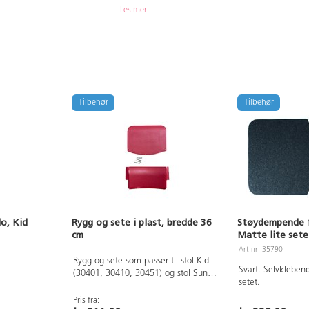
Les mer
Tilbehør
Tilbehør
do, Kid
Rygg og sete i plast, bredde 36
Støydempende f
cm
Matte lite sete
Art.nr: 35790
Rygg og sete som passer til stol Kid
Svart. Selvklebend
(30401, 30410, 30451) og stol Sundo
setet.
(30501, 30503). Inkl. popnagler.
Pris fra: