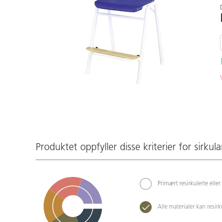
Produktet oppfyller disse kriterier for sirkula
Primært resirkulerte eller
Alle materialer kan resir