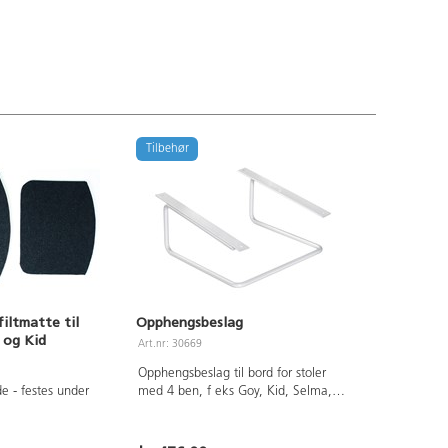
Tilbehør
iltmatte til
Opphengsbeslag
 og Kid
Art.nr: 30669
Opphengsbeslag til bord for stoler
e - festes under
med 4 ben, f eks Goy, Kid, Selma,
Matte, Alert, Sundo, Martina, Bell,
Eva og Mimmi. Kan ikke brukes på
bord med bordplate i akustikk