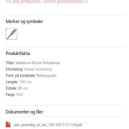
Vis alle produkter i denne produktserien >
Merker og symboler
Produktfakta
Tittel:
Stellebord Micke frittstående
Montering:
Krever montering
Form på bordplate:
Rektangulær
Lengde:
100 cm
Dybde:
85 cm
Farge:
Hvit
Dokumenter og filer
care_assembly_en_bsr_105-107-117-119.pdf