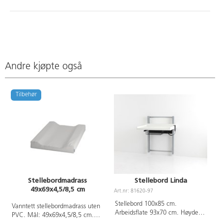
Andre kjøpte også
Tilbehør
Stellebordmadrass
Stellebord Linda
49x69x4,5/8,5 cm
Art.nr: 81620-97
A
Stellebord 100x85 cm.
Vanntett stellebordmadrass uten
Arbeidsflate 93x70 cm. Høyde
PVC. Mål: 49x69x4,5/8,5 cm.