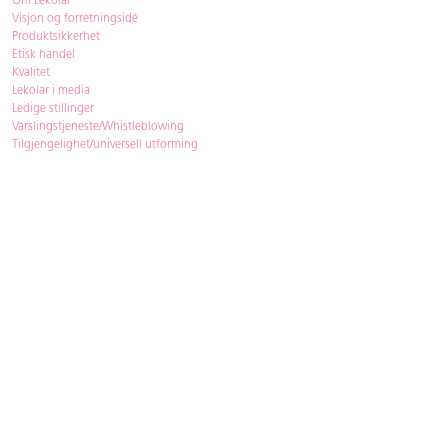
Om Lekolar
Visjon og forretningsidé
Produktsikkerhet
Etisk handel
Kvalitet
Lekolar i media
Ledige stillinger
Varslingstjeneste/Whistleblowing
Tilgjengelighet/universell utforming
Bærekraft
Bærekraft
ISO-sertifisering
Gjenbruk - Lekolar Outlet
Kjøpsvilkår & betingelser
Betingelser
GDPR og personopplysninger
Cookie Policy
Kontakt
Har du spørsmål, besvarer vi dem gjerne!