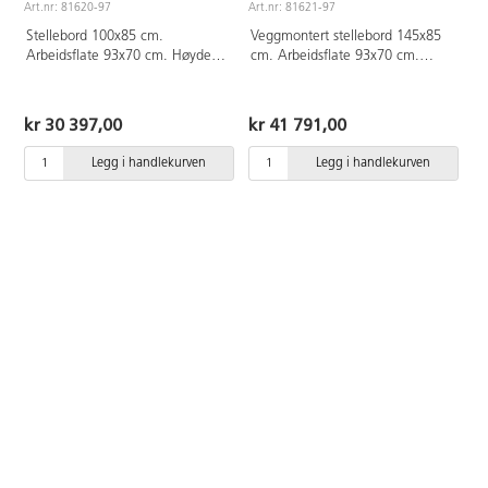
Art.nr: 81620-97
Art.nr: 81621-97
Stellebord 100x85 cm.
Veggmontert stellebord 145x85
Arbeidsflate 93x70 cm. Høyde
cm. Arbeidsflate 93x70 cm.
29-101 cm. Løftekapasitet: 50
Vask 45x85 cm. Høyde 29-101
kg. Hvit ABS-plast gjør
cm. Løftekapasitet: 50 kg. Hvit
rengjøringen enkel, ingen kroker
ABS-plast for enkel rengjøring.
kr 30 397,00
kr 41 791,00
det smuss og bakterier kan
Ingen kroker der smuss og
gjemme seg. Med kurv og
bakterier kan gjemme seg. Med
Legg i handlekurven
Legg i handlekurven
klembeskyttelse. Styreenhet
kurv og klembeskyttelse. Vasken
med spiralledning kan plasseres
kan plasseres til høyre eller
på vegg, utenfor barns
venstre. Styreenhet med
rekkevidde.
spiralledning som plasseres
utenfor barns rekkevidde.
Leveres uten armatur og avløp.