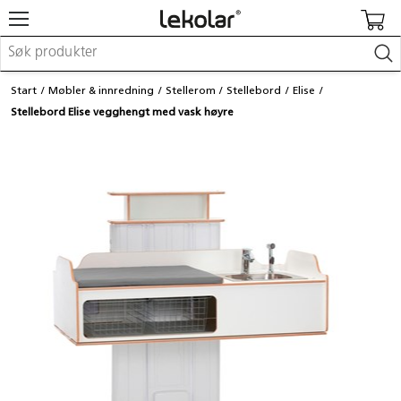
Møbler & innredning
Start
Møbler & innredning
Stellerom
Stellebord
Elise
Lekeplassutstyr & utemiljø
Stellebord Elise vegghengt med vask høyre
Kunst & håndverk
Leker & sykler
Pedagogisk materiell
Barnevogner & småbarnsutstyr
Skole- & kontormateriell
Logge inn / registrere meg
Kontakt oss
Kampanjer/kataloger