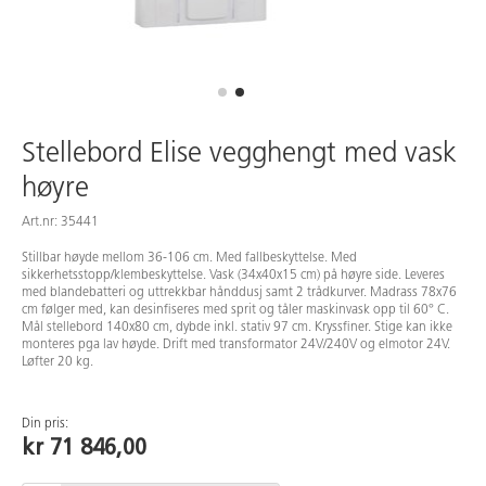
Stellebord Elise vegghengt med vask
høyre
Art.nr: 35441
Stillbar høyde mellom 36-106 cm. Med fallbeskyttelse. Med
sikkerhetsstopp/klembeskyttelse. Vask (34x40x15 cm) på høyre side. Leveres
med blandebatteri og uttrekkbar hånddusj samt 2 trådkurver. Madrass 78x76
cm følger med, kan desinfiseres med sprit og tåler maskinvask opp til 60° C.
Mål stellebord 140x80 cm, dybde inkl. stativ 97 cm. Kryssfiner. Stige kan ikke
monteres pga lav høyde. Drift med transformator 24V/240V og elmotor 24V.
Løfter 20 kg.
Din pris:
kr 71 846,00