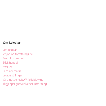
Om Lekolar
Om Lekolar
Visjon og forretningsidé
Produktsikkerhet
Etisk handel
Kvalitet
Lekolar i media
Ledige stillinger
Varslingstjeneste/Whistleblowing
Tilgjengelighet/universell utforming
Bærekraft
Bærekraft
ISO-sertifisering