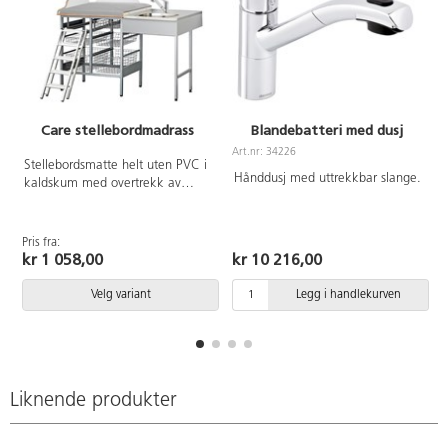
Care stellebordmadrass
Blandebatteri med dusj
Art.nr: 34226
A
Stellebordsmatte helt uten PVC i
Hånddusj med uttrekkbar slange.
kaldskum med overtrekk av
polyuretan. Madrassen er
vanntett, spritbar og tåler
maskinvask opp til 60 °. Mål:
Pris fra:
76x78x3 cm
kr 1 058,00
kr 10 216,00
Velg variant
Legg i handlekurven
Liknende produkter