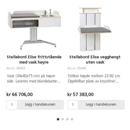
Stellebord Elise frittstående
Stellebord Elise vegghengt
med vask høyre
uten vask
Art.nr: 35443
Art.nr: 35446
A
Vask (34x40x15 cm) på høyre
Stillbar høyde mellom 22-92 cm.
side. Leveres med blandebatteri
Oppfellbar plate av kryssfiner
med uttrekkbar hånddusj, 2
med kanter. Løfter 20 kg.
trådkurver fallsikring samt
Madrass 76x78 cm følger med
kr 66 706,00
kr 57 383,00
stellemadrass. Madrassen kan
og kan desinfiseres med sprit og
desinfiseres med sprit og tåler
tåler maskinvask opp til 60°C.
Legg i handlekurven
Legg i handlekurven
maskinvask opp til 60°C. Dersom
Mål stellebord 80x80 cm, dybde
stige monteres 1 trådkurv. Kan
inkl. stativ 97 cm. Stige kan ikke
kompletteres med stige 35451.
monteres pg lav høyde. Drift
Svanemerket madrass 76x78 cm
med transformator 24V/240V og
følger med. Mål stellebord
elmotor 24V.