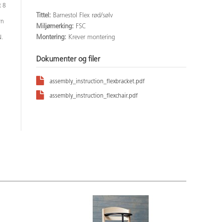
t 8
Tittel:
Barnestol Flex rød/sølv
rn
Miljømerking:
FSC
Montering:
Krever montering
.
Dokumenter og filer
assembly_instruction_flexbracket.pdf
assembly_instruction_flexchair.pdf