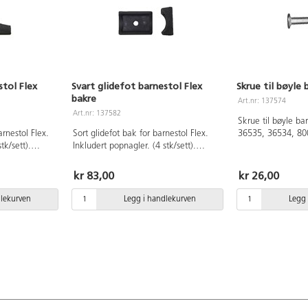
stol Flex
Svart glidefot barnestol Flex
Skrue til bøyle 
bakre
Art.nr: 137574
Art.nr: 137582
Skrue til bøyle bar
arnestol Flex.
Sort glidefot bak for barnestol Flex.
36535, 36534, 80
tk/sett).
Inkludert popnagler. (4 stk/sett).
& 80073
er: 80080,
Passer til følgende stoler: 80080,
80074 og
80081, 36535, 36534, 80074 og
kr 83,00
kr 26,00
80073
dlekurven
Legg i handlekurven
Legg 