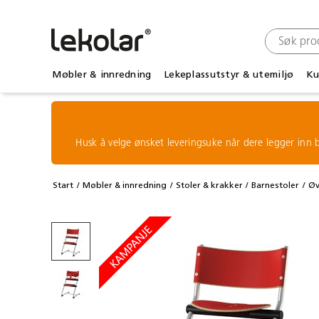
Møbler & innredning
Lekeplassutstyr & utemiljø
Ku
Husk å velge ønsket leveringsuke når dere legger inn b
Start
Møbler & innredning
Stoler & krakker
Barnestoler
Øv