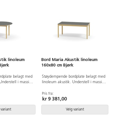
tik linoleum
Bord Maria Akustik linoleum
Bord Maria
Bjørk
160x80 cm Bjørk
180x90 cm 
dplate belagt med
Støydempende bordplate belagt med
Støydempend
Understell i massivt
linoleum akustik. Understell i massivt
linoleum aku
tre.
tre.
Pris fra:
Pris fra:
kr 9 381,00
kr 10 823
 variant
Velg variant