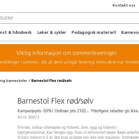
Kontakt oss
nst & håndverk
Leker & sykler
Pedagogisk materiell
Barnevo
Viktig informasjon om sommerleveringer
estillinger i sommer, slik at dere unngår levering mens dere har feries
rig barnestoler
Barnestol Flex rød/sølv
Barnestol Flex rød/sølv
Kampanjepris -50%! Ordinær pris 2103,-. Ytterligere rabatter gis ikke
Art.nr: 80073
Trinnløs, stillbar sittehøyde og fotbrett. Sete, rygg og fotbrett i
høytrykkslaminat. Kan henges opp. Plass til lettmontert bøyle. Bøyle anbefa
til barn mellom 0-2 år. Ved bruk av bøyle kan ikke sete reguleres. Sittehøyde