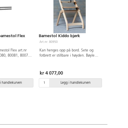
barnestol Flex
Barnestol Kiddo bjørk
Art.nr: 80950
nestol Flex art.nr
Kan henges opp på bord. Sete og
080, 80081, 80074
fotbrett er stillbare i høyden. Bøyle
(80949) og putesett (80951) følger
ikke med. Totalmål: 41x60x85 cm.
Stillbar sittehøyde: 60, 57, 54, 51, 48,
kr 4 077,00
45 cm. Vekt 5,75 kg. Av klarlakkert
bjørk. Stol og tilbehør er testet og
i handlekurven
Legg i handlekurven
godkjent ihht sikkerhetsstandard for
høye barnestoler, EN14988. Produktet
er beregnet på barn opp til 8 år som
kan sitte selv. Maksvekt 60 kg.