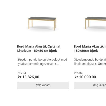
Bord Maria Akustik Optimal
Bord Maria Akustik 
Linoleum 180x80 cm Bjørk
180x80cm Bjørk
Støydempende bordplate belagt med
Støydempende bordplat
lydabsorberende og slitesterk
linoleum akustik. Unders
Linoleum - et Svanemerket
tre.
naturmateriale helt uten PVC og
Pris fra:
Pris fra:
kr 13 826,00
kr 10 090,00
ftalater. Understell i massivt tre.
Velg variant
Velg varian