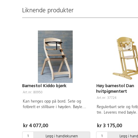
Liknende produkter
Barnestol Kiddo bjørk
Høy barnestol Dan
hvitpigmentert
Art.nr: 80950
Art.nr: 37724
Kan henges opp på bord. Sete og
fotbrett er stillbare i høyden. Bøyle
Regulerbart sete og fotb
(80949) og putesett (80951) følger
tre. Leveres med bøyle.
ikke med. Totalmål: 41x60x85 cm.
49x58x85 cm. Vekt 9 kg
Stillbar sittehøyde: 60, 57, 54, 51, 48,
testet og godkjent ihht
kr 4 077,00
kr 3 175,00
45 cm. Vekt 5,75 kg. Av klarlakkert
sikkerhetsstandard for 
bjørk. Stol og tilbehør er testet og
barnestoler, EN14988. Produktet er
Legg i handlekurven
Legg i han