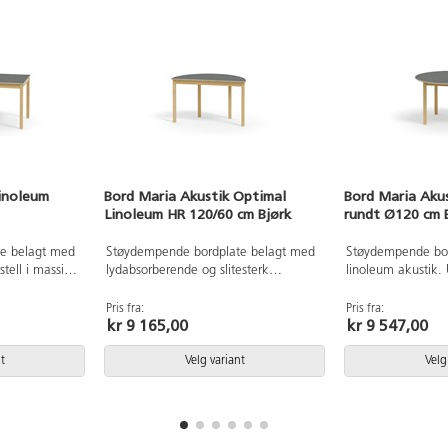
linoleum
Bord Maria Akustik Optimal
Bord Maria Akus
Linoleum HR 120/60 cm Bjørk
rundt Ø120 cm 
e belagt med
Støydempende bordplate belagt med
Støydempende bor
tell i massivt
lydabsorberende og slitesterk
linoleum akustik. 
Linoleum - et Svanemerket
tre.
naturmateriale helt uten PVC og
Pris fra:
Pris fra:
kr 9 165,00
kr 9 547,00
ftalater. Understell i massivt tre.
t
Velg variant
Velg