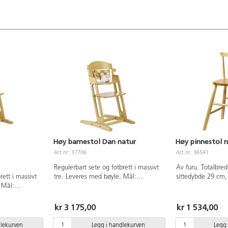
Høy barnestol Dan natur
Høy pinnestol 
Art.nr: 37706
Art.nr: 36541
Regulerbart sete og fotbrett i massivt
Av furu. Totalbre
rett i massivt
tre. Leveres med bøyle. Mål:
sittedybde 29 cm,
 Mål:
49x58x85 cm. Vekt 9 kg. Stol og
Vekt 3,2 kg.
. Stolen er
tilbehør er testet og godkjent ihht
sikkerhetsstandard for høye
kr 3 175,00
kr 1 534,00
høye
barnestoler, EN14988. Produktet er
beregnet på barn opp til 8 år som kan
dlekurven
Legg i handlekurven
Legg 