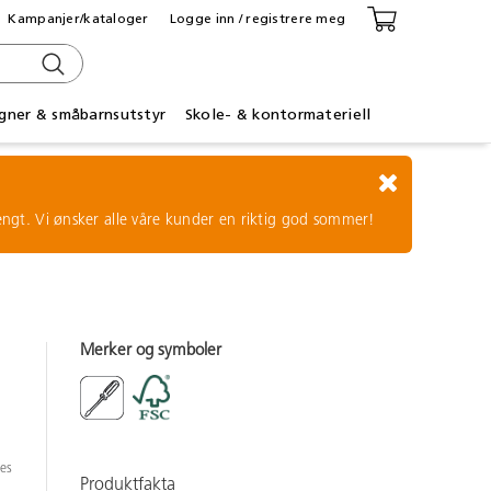
Kampanjer/kataloger
Logge inn / registrere meg
gner & småbarnsutstyr
Skole- & kontormateriell
tengt. Vi ønsker alle våre kunder en riktig god sommer!
Merker og symboler
.
les
Produktfakta