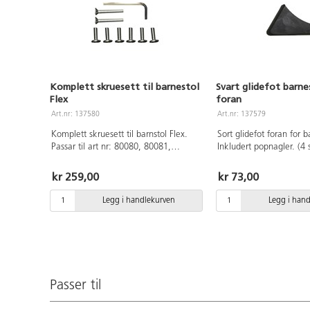
Komplett skruesett til barnestol
Svart glidefot barne
Flex
foran
Art.nr: 137580
Art.nr: 137579
Komplett skruesett til barnstol Flex.
Sort glidefot foran for b
Passar til art nr: 80080, 80081,
Inkludert popnagler. (4 s
36535, 36534, 80074 & 80073
Passer til følgende stol
80081, 36535, 36534, 
kr 259,00
kr 73,00
80073
Legg i handlekurven
Legg i han
Passer til