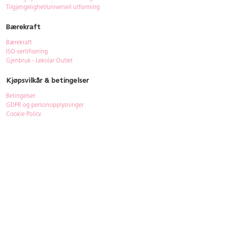
Tilgjengelighet/universell utforming
Bærekraft
Bærekraft
ISO-sertifisering
Gjenbruk - Lekolar Outlet
Kjøpsvilkår & betingelser
Betingelser
GDPR og personopplysninger
Cookie Policy
Kontakt
Har du spørsmål, besvarer vi dem gjerne!
Åpningstider
: 08.00-16.00
Telefon
: 33 72 98 00
Mail
:
bestilling@lekolar.no
|
info@lekolar.no
Postadresse
: Lekolar AS, PB 2424, 3104 Tønsberg
Besøksadresse
: Wirgenes vei 8A, 3157 Barkåker
Våre ansatte