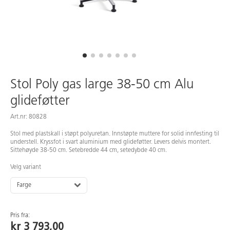
Stol Poly gas large 38-50 cm Alu
glideføtter
Art.nr: 80828
Stol med plastskall i støpt polyuretan. Innstøpte muttere for solid innfesting til
understell. Kryssfot i svart aluminium med glideføtter. Levers delvis montert.
Sittehøyde 38-50 cm. Setebredde 44 cm, setedybde 40 cm.
Velg variant
Farge
Pris fra:
kr 3 793,00