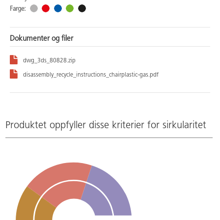
Farge:
Dokumenter og filer
dwg_3ds_80828.zip
disassembly_recycle_instructions_chairplastic-gas.pdf
Produktet oppfyller disse kriterier for sirkularitet