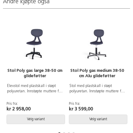
Andre kjøpte også
Stol Poly gas large 38-50 cm
Stol Poly gas medium 38-50
glideføtter
cm Alu glideføtter
Elevstol med plastskall i støpt
Stol med plastskall i støpt
polyuretan. Innstøpte muttere for
polyuretan. Innstøpte muttere for
solid innfesting til understell.
solid innfesting til understell.
Kryss i svart nylon med
Kryssfot i svart aluminium med
Pris fra:
Pris fra:
P
glideføtter. Sittehøyde 38-50 cm.
glideføtter. Leveres delvis
kr 2 958,00
kr 3 599,00
Setebredde 44 cm, setedybde 40
montert. Sittehøyde 38-50 cm.
cm.
Setebredde 38 cm, setedybde 34
Velg variant
Velg variant
cm.