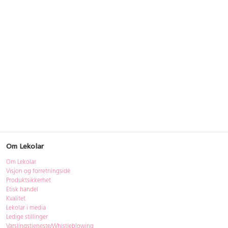
Om Lekolar
Om Lekolar
Visjon og forretningsidé
Produktsikkerhet
Etisk handel
Kvalitet
Lekolar i media
Ledige stillinger
Varslingstjeneste/Whistleblowing