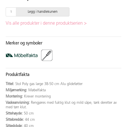
Legg i handlekurven
Vis alle produkter i denne produktserien >
Merker og symboler
Produktfakta
Tittel:
Stol Poly gas large 38-50 cm Alu glideføtter
Miljømerking:
Møbelfakta
Montering:
Krever montering
Vaskeanvisning:
Rengjøres med fuktig klut og mild såpe, tørk deretter av
med tørr klut.
Sittehøyde:
50 cm
Sittebredde:
44 cm
Sittedybde:
40 cm