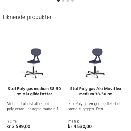
Liknende produkter
Stol Poly gas medium 38-50
Stol Poly gas Alu Moviflex
cm Alu glideføtter
medium 38-50 cm
glideføtter
Stol med plastskall i støpt
Stol Poly gir en god og fleksibel
polyuretan. Innstøpte muttere for
støtte til ryggen. Den
solid innfesting til understell.
ergonomiske utformingen hjelper
Kryssfot i svart aluminium med
brukeren til en bedre sittestilling.
Pris fra:
Pris fra:
P
glideføtter. Leveres delvis
Stolen har en mekanisme som
kr 3 599,00
kr 4 530,00
montert. Sittehøyde 38-50 cm.
gjør det mulig å vinkle setet flere