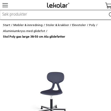
Møbler & innredning
Start
Møbler & innredning
Stoler & krakker
Elevstoler
Poly
Lekeplassutstyr & utemiljø
Aluminiumkryss med glidefot
Kunst & håndverk
Stol Poly gas large 38-50 cm Alu glideføtter
Leker & sykler
Pedagogisk materiell
Barnevogner & småbarnsutstyr
Skole- & kontormateriell
Logge inn / registrere meg
Kontakt oss
Kampanjer/kataloger