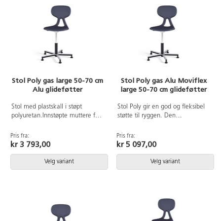
34 cm.
34 cm.
Stol Poly gas large 50-70 cm
Stol Poly gas Alu Moviflex
Alu glideføtter
large 50-70 cm glideføtter
Stol med plastskall i støpt
Stol Poly gir en god og fleksibel
polyuretan.Innstøpte muttere for
støtte til ryggen. Den
solid innfesting til understell.
ergonomiske utformingen hjelper
Kryssfot i svart aluminium med
brukeren til en bedre sittestilling.
Pris fra:
Pris fra:
glideføtter. Sittehøyde 50-70 cm.
Stolen har en mekanisme som
kr 3 793,00
kr 5 097,00
Setebredde 44 cm, setedybde
gjør det mulig å vinkle setet flere
40 cm.
retninger. Enkel rengjøring. Skall
Velg variant
Velg variant
i polyuretan. Børstet
aluminiumskryss med glideføtter.
Setebredde 44 cm. Setedybde
40 cm.