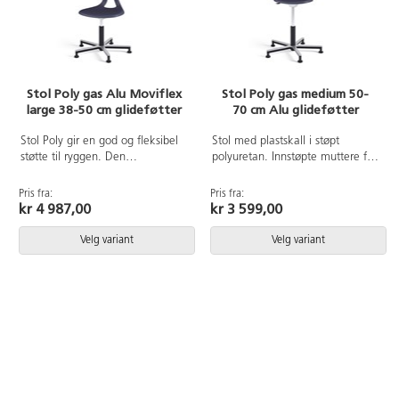
Stol Poly gas Alu Moviflex
Stol Poly gas medium 50-
large 38-50 cm glideføtter
70 cm Alu glideføtter
Stol Poly gir en god og fleksibel
Stol med plastskall i støpt
støtte til ryggen. Den
polyuretan. Innstøpte muttere for
ergonomiske utformingen hjelper
solid innfesting til understell.
brukeren til en bedre sittestilling.
Kryssfot i svart aluminium med
Pris fra:
Pris fra:
Stolen har en mekanisme som
glideføtter. Leveres delvis
kr 4 987,00
kr 3 599,00
gjør det mulig å vinkle setet flere
montert. Sittehøyde 50-70 cm.
retninger. Enkel rengjøring. Skall
Setebredde 38 cm, setedybde
Velg variant
Velg variant
i polyuretan. Børstet
34 cm.
aluminiumskryss med glideføtter.
Setebredde 44 cm. Setedybde
40 cm.