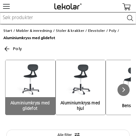
Møbler & innredning
Start
Møbler & innredning
Stoler & krakker
Elevstoler
Poly
Lekeplassutstyr & utemiljø
Aluminiumkryss med glidefot
Kunst & håndverk
Leker & sykler
Poly
Pedagogisk materiell
Barnevogner & småbarnsutstyr
Skole- & kontormateriell
Logge inn / registrere meg
Kontakt oss
Aluminiumkryss med 
Aluminiumkryss med 
Benstat
glidefot 
hjul 
Kampanjer/kataloger
Alle filter