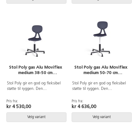
34 cm.
Stol Poly gas Alu Moviflex
Stol Poly gas Alu Moviflex
medium 38-50 cm
medium 50-70 cm
glideføtter
glideføtter
Stol Poly gir en god og fleksibel
Stol Poly gir en god og fleksibel
støtte til ryggen. Den
støtte til ryggen. Den
ergonomiske utformingen hjelper
ergonomiske utformingen hjelper
brukeren til en bedre sittestilling.
brukeren til en bedre sittestilling.
Pris fra:
Pris fra:
Stolen har en mekanisme som
Stolen har en mekanisme som
kr 4 530,00
kr 4 636,00
gjør det mulig å vinkle setet flere
gjør det mulig å vinkle setet flere
retninger. Enkel rengjøring. Skall
retninger. Enkel rengjøring. Skall
Velg variant
Velg variant
i polyuretan. Børstet
i polyuretan. Børstet
aluminiumskryss med glideføtter.
aluminiumskryss med glideføtter.
Setebredde 38 cm. Setedybde
Setebredde 38 cm. Setedybde