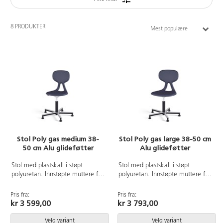
8 PRODUKTER
Mest populære
Stol Poly gas medium 38-
Stol Poly gas large 38-50 cm
50 cm Alu glideføtter
Alu glideføtter
Stol med plastskall i støpt
Stol med plastskall i støpt
polyuretan. Innstøpte muttere for
polyuretan. Innstøpte muttere for
solid innfesting til understell.
solid innfesting til understell.
Kryssfot i svart aluminium med
Kryssfot i svart aluminium med
Pris fra:
Pris fra:
glideføtter. Leveres delvis
glideføtter. Levers delvis montert.
kr 3 599,00
kr 3 793,00
montert. Sittehøyde 38-50 cm.
Sittehøyde 38-50 cm. Setebredde
Setebredde 38 cm, setedybde
44 cm, setedybde 40 cm.
Velg variant
Velg variant