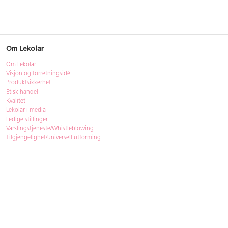
Om Lekolar
Om Lekolar
Visjon og forretningsidé
Produktsikkerhet
Etisk handel
Kvalitet
Lekolar i media
Ledige stillinger
Varslingstjeneste/Whistleblowing
Tilgjengelighet/universell utforming
Bærekraft
Bærekraft
ISO-sertifisering
Gjenbruk - Lekolar Outlet
Kjøpsvilkår & betingelser
Betingelser