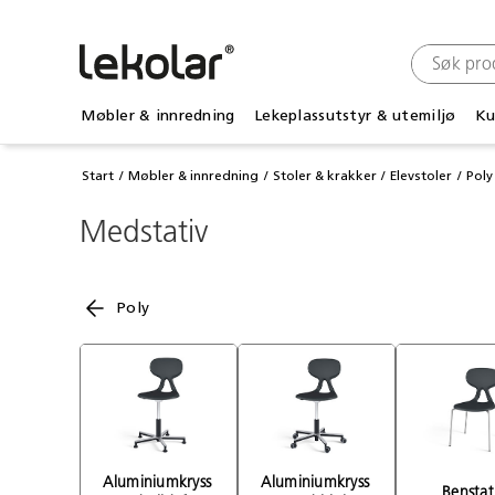
Møbler & innredning
Lekeplassutstyr & utemiljø
Ku
Start
Møbler & innredning
Stoler & krakker
Elevstoler
Poly
Medstativ
Poly
Aluminiumkryss 
Aluminiumkryss 
Benstat