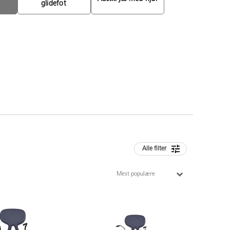
glidefot 
Alle filter
Mest populære