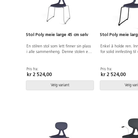
Stol Poly meie large 45 cm sølv
Stol Poly meie lar
En stilren stol som lett finner sin plass
Enkel å holde ren. In
i alle sammenheng. Denne stolen er
for solid innfesting til
perfekt for både eldre barn og voksne
i polyuretan, epoxyla
og gir en fleksibel støtte til ryggen.
meieunderstell i svar
Den ergonomiske fasongen hjelper
Sittehøyde 45 cm, se
Pris fra:
Pris fra:
kr 2 524,00
kr 2 524,00
brukeren til en bedre holdning. Enkel
setedybde 40 cm.
å holde ren. Innstøpte muttere for
solid innfesting til understell. Skall i
Velg variant
Velg var
polyuretan, epoxylakkert
meieunderstell i sølv RAL9006.
Sittehøyde 45 cm, setebrede 44 cm,
setedybde 40 cm.