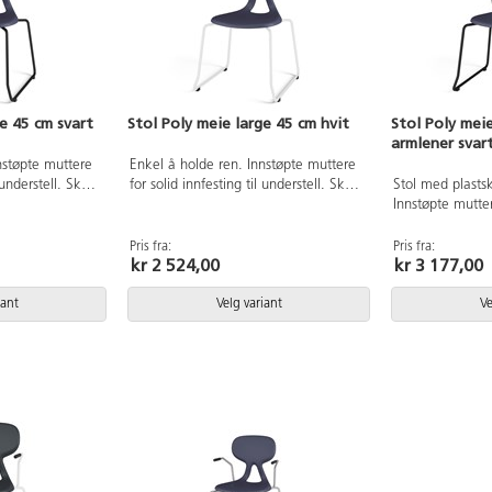
ge 45 cm svart
Stol Poly meie large 45 cm hvit
Stol Poly mei
armlener svar
nstøpte muttere
Enkel å holde ren. Innstøpte muttere
 understell. Skall
for solid innfesting til understell. Skall
Stol med plastsk
kkert
i polyuretan, epoxylakkert
Innstøpte mutter
t RAL9005.
meieunderstell i hvit RAL9003.
til understell. M
tebrede 44 cm,
Sittehøyde 45 cm, setebrede 44 cm,
epoxylakkert i 
Pris fra:
Pris fra:
kr 2 524,00
kr 3 177,00
setedybde 40 cm.
armlener. Sitte
Setebredde 44 
iant
Velg variant
Ve