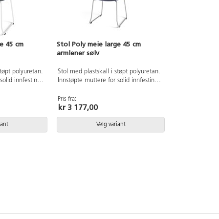
ge 45 cm
Stol Poly meie large 45 cm
armlener sølv
støpt polyuretan.
Stol med plastskall i støpt polyuretan.
solid innfesting
Innstøpte muttere for solid innfesting
erstell,
til understell. Meieunderstell,
RAL9003. Med
epoxylakkert i sølv RAL9006. Med
Pris fra:
kr 3 177,00
 45 cm.
armlener. Sittehøyde 45 cm.
etedybde 40 cm.
Setebredde 44 cm, setedybde 40 cm.
iant
Velg variant