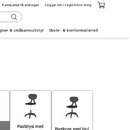
Kampanjer/kataloger
Logge inn / registrere meg
gner & småbarnsutstyr
Skole- & kontormateriell
Plastkryss med 
Plastkryss med hjul 