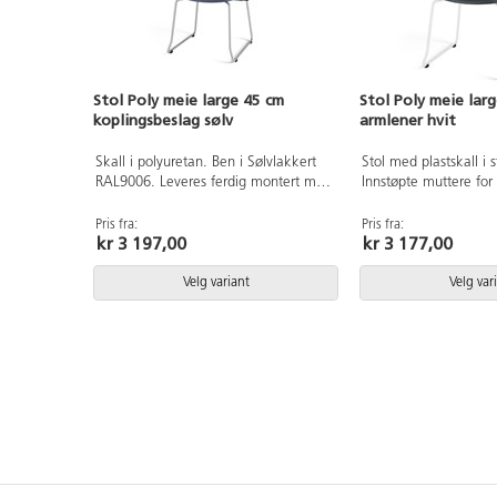
Stol Poly meie large 45 cm
Stol Poly meie lar
koplingsbeslag sølv
armlener hvit
Skall i polyuretan. Ben i Sølvlakkert
Stol med plastskall i 
RAL9006. Leveres ferdig montert med
Innstøpte muttere for 
koplingsbeslag. Sittehøyde 45 cm.
til understell. Meieund
Setebredde 44 cm. Setedybde 40 cm.
epoxylakkert i hvit 
Pris fra:
Pris fra:
kr 3 197,00
kr 3 177,00
armlener. Sittehøyde
Setebredde 44 cm, s
Velg variant
Velg var