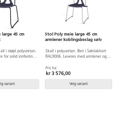
e large 45 cm
Stol Poly meie large 45 cm
t
armlener koblingsbeslag sølv
all i støpt polyuretan.
Skall i polyuretan. Ben i Sølvlakkert
e for solid innfesting
RAL9006. Leveres med armlener og
eieunderstell,
ferdig montert med koplingsbeslag.
svart RAL9005. Med
Sittehøyde 45 cm. Setebredde 44 cm.
Pris fra:
kr 3 576,00
høyde 45 cm.
Setedybde 40 cm.
cm, setedybde 40 cm.
lg variant
Velg variant