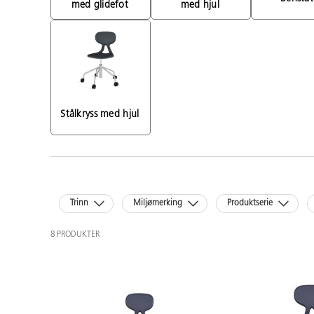
med glidefot 
med hjul 
Stålkryss med hjul 
Trinn
Miljømerking
Produktserie
8 PRODUKTER