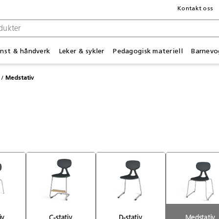
Kontakt oss
nst & håndverk
Leker & sykler
Pedagogisk materiell
Barnevo
Medstativ
iv 
C-stativ 
D-stativ 
Medstativ 