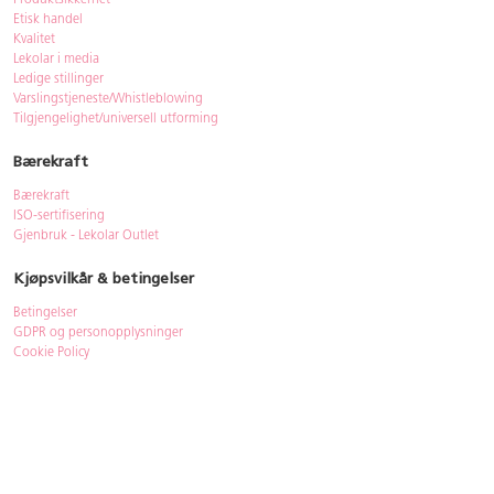
Produktsikkerhet
Etisk handel
Kvalitet
Lekolar i media
Ledige stillinger
Varslingstjeneste/Whistleblowing
Tilgjengelighet/universell utforming
Bærekraft
Bærekraft
ISO-sertifisering
Gjenbruk - Lekolar Outlet
Kjøpsvilkår & betingelser
Betingelser
GDPR og personopplysninger
Cookie Policy
Kontakt
Har du spørsmål, besvarer vi dem gjerne!
Åpningstider
: 08.00-16.00
Telefon
: 33 72 98 00