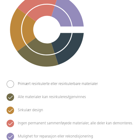
Primært resirkulerte eller resirkulerbare materialer
Alle materialer kan resirkuleres/gjenvinnes
Sirkulær design
Ingen permanent sammenføyede materialer, alle deler kan demonteres.
Mulighet for reparasjon eller rekondisjonering