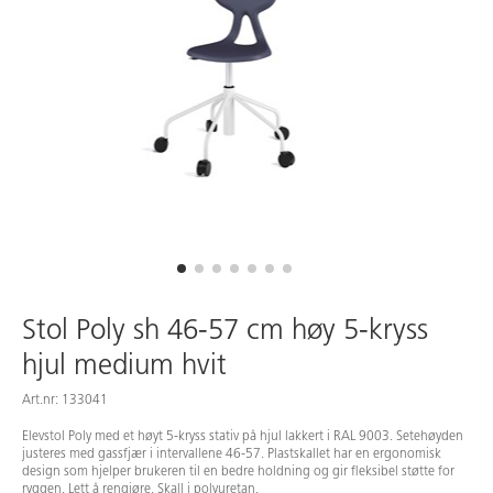
Stol Poly sh 46-57 cm høy 5-kryss
hjul medium hvit
Art.nr: 133041
Elevstol Poly med et høyt 5-kryss stativ på hjul lakkert i RAL 9003. Setehøyden
justeres med gassfjær i intervallene 46-57. Plastskallet har en ergonomisk
design som hjelper brukeren til en bedre holdning og gir fleksibel støtte for
ryggen. Lett å rengjøre. Skall i polyuretan.