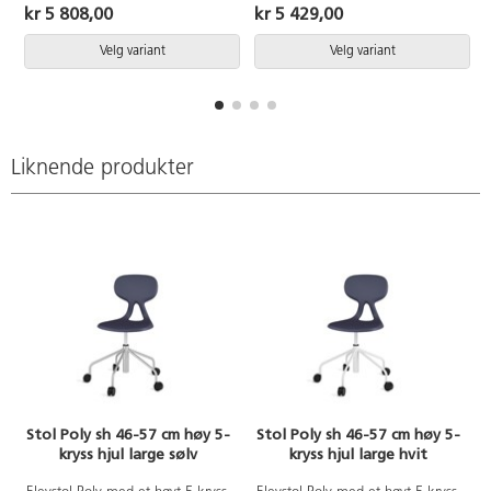
Plastskall av 100% resirkulert
Plastskallet gir fleksibel støtte for
kr 5 808,00
kr 5 429,00
materiale. Stolen er i samsvar
ryggen. Lett å rengjøre. Skall i
med EN 1729-1 Sixemark 5 & 6,
polyuretan.
Velg variant
Velg variant
noe som betyr at brukere mellom
146 og 188 cm sitter
komfortabelt og ergonomisk
korrekt. Veskekrok på baksiden.
Polstret sete i 100% resirkulert
Liknende produkter
materiale finnes som tilvalg.
Stol Poly sh 46-57 cm høy 5-
Stol Poly sh 46-57 cm høy 5-
kryss hjul large sølv
kryss hjul large hvit