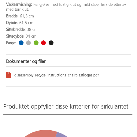
Vaskeanvisning:
Rengjøres med fuktig klut og mild såpe, tørk deretter av
med tørr klut.
Bredde:
61,5 cm
Dybde:
61,5 cm
Sittebredde:
38 cm
Sittedybde:
34 cm
Farge:
Dokumenter og filer
disassembly_recycle_instructions_chairplastic-gas.pdf
Produktet oppfyller disse kriterier for sirkularitet