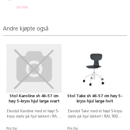
Les mer
Andre kjøpte også
Stol Karoline sh 46-57 cm
Stol Take sh 46-57 cm høy 5-
høy 5-kryss hjul large svart
kryss hjul large hvit
Elevstol Karoline med et høyt 5-
Elevstol Take med et høyt 5-kryss
kryss stativ på hjul lakkert i RAL
stativ på hjul lakkert i RAL 9003.
9005. Setehøyden justeres med
Setehøyden justeres med
gassfjær i intervallene 46-57.
gassfjær i intervallene 46-57.
Pris fra:
Pris fra:
P