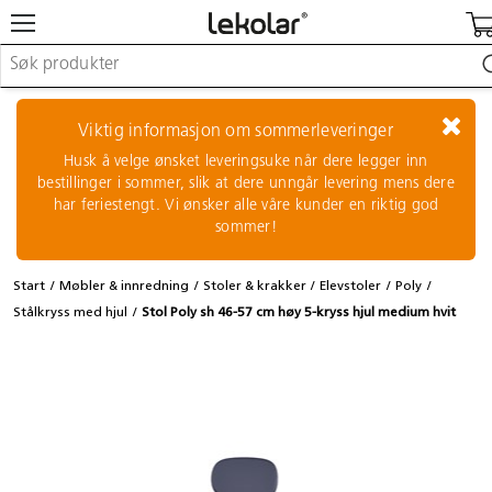
Møbler & innredning
Lekeplassutstyr & utemiljø
Viktig informasjon om sommerleveringer
Kunst & håndverk
Husk å velge ønsket leveringsuke når dere legger inn
Leker & sykler
bestillinger i sommer, slik at dere unngår levering mens dere
Pedagogisk materiell
har feriestengt. Vi ønsker alle våre kunder en riktig god
Barnevogner & småbarnsutstyr
sommer!
Skole- & kontormateriell
Start
Møbler & innredning
Stoler & krakker
Elevstoler
Poly
Logge inn / registrere meg
Stålkryss med hjul
Stol Poly sh 46-57 cm høy 5-kryss hjul medium hvit
Kontakt oss
Kampanjer/kataloger