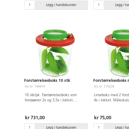
Fra 8 år.
Legg i handlekurven
Legg i h
Forstørrelsesboks 10 stk
Forstørrelsesboks 
Art.nr: 149414
Art.nr: 115228
10 stk/pk. Førstørrelsesboks som
Linseboks med 2 forst
forstøørrer 2x og 3,5x i lokket.
4x i lokket. Måleskal
Måleskala i bunnen. Fra 5 år.
kr 731,00
kr 75,00
Legg i handlekurven
Legg i h