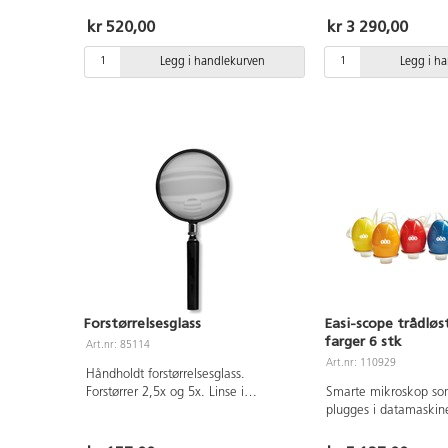
Boksene er 60 mm høye og 50 mm i
nettbrett og lades e
diameter. Fra 3 år.
noe som gir stor fleksi
kr 520,00
kr 3 290,00
klasserommet og ute 
Wireless Easi–Scope g
Legg i handlekurven
Legg i h
skarphet. Enkelt og s
både alene og i grupp
undersøke forskjeller 
materialer, se nærmer
løv, huden mm. Forstø
Kan også ta bilde av 
observerer og korte f
sek. Mikroskopet veier 200 g og
måler 11x7x14 cm. Fr
Forstørrelsesglass
Easi-scope trådløs
farger 6 stk
Art.nr: 85114
Art.nr: 110929
Håndholdt forstørrelsesglass.
Forstørrer 2,5x og 5x. Linse i
Smarte mikroskop so
akrylplast. Lengde 17 cm, Ø7,5 cm.
plugges i datamaskin
ulike farger. Enkle o
bruke, både en og en