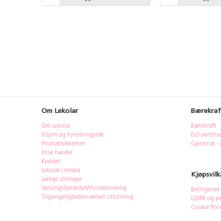
Om Lekolar
Bærekraf
Om Lekolar
Bærekraft
Visjon og forretningsidé
ISO-sertifis
Produktsikkerhet
Gjenbruk - 
Etisk handel
Kvalitet
Lekolar i media
Kjøpsvilk
Ledige stillinger
Varslingstjeneste/Whistleblowing
Betingelser
Tilgjengelighet/universell utforming
GDPR og pe
Cookie Poli