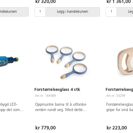
kr 320,00
kr 1 361,00
or å undersøke
materialer. Se 
terialer. Se
løv, huden mm. F
andlekurven
Legg i handlekurven
Le
 løv, huden mm.
Kan også ta bil
 og gir god
observerer, og k
fere og filme i
sek. Fra 3 år.
 år.
Forstørrelsesglass 4 stk
Forstørrelses
Art.nr: 164589
Art.nr: 53299
nebygd LED-
Oppmuntre barna til å utforske
Forstørrelsesgla
opp det som
verden rundt seg. Med dette
gripe for små ba
. Med linjal og
vannbestandige og robuste settet
3x. Mål: 18x12 
cm, forlenget
med forstørrelsesglass kan barna dra
batterier (ikke
på oppdagelsesferd både inne og ute.
kr 779,00
kr 223,00
er: ABS, PMMA,
Glasslinsen er ripebestandig og