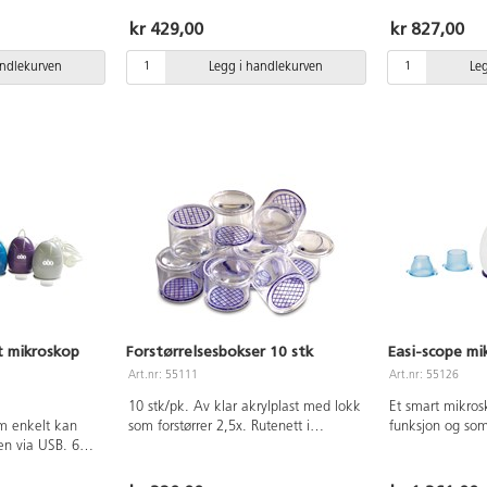
nkelt med USB,
sammenleggbar. Høyde 8 cm, Ø7 cm.
bilitet både i
Av akrylplast, grønne og røde deler
kr 429,00
kr 827,00
i naturen.
av ABS-plast. Fra 3 år.
ir en fantastisk
andlekurven
Legg i handlekurven
Le
midig å bruke,
e. Perfekt for å
i ulike
e på insekter,
rrer opp til 43x.
det du
ilmer på ca 30
a 3 år.
t mikroskop
Forstørrelsesbokser 10 stk
Easi-scope mi
Art.nr: 55111
Art.nr: 55126
10 stk/pk. Av klar akrylplast med lokk
Et smart mikro
m enkelt kan
som forstørrer 2,5x. Rutenett i
funksjon og som
en via USB. 6
bunnen. Høyde 44 mm, Ø49 mm. Fra
inn i en PC. En
g smidige å
3 år.
både alene eller
 og i en gruppe
å undersøke fors