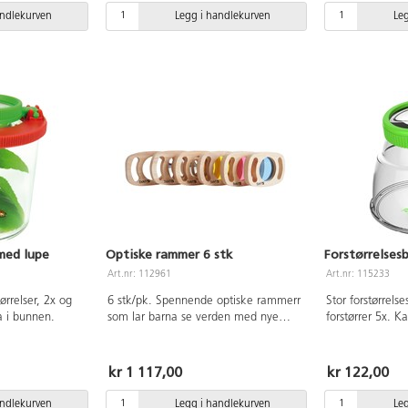
forstørrer 5 ganger. Mål: 18x8x3 cm.
andlekurven
Legg i handlekurven
Le
Fra 3 år.
med lupe
Optiske rammer 6 stk
Forstørrelses
Art.nr: 112961
Art.nr: 115233
ørrelser, 2x og
6 stk/pk. Spennende optiske rammerr
Stor forstørrel
a i bunnen.
som lar barna se verden med nye
forstørrer 5x. K
øyne. Med linser for å forandre farge,
ender. Høyde 1
forstørre og for å gi forvrengte
refleksjoner av verden rundt seg.
kr 1 117,00
kr 122,00
Kasn stables for fargeblanding og
brukes på lysbord. Ulike rammer med
andlekurven
Legg i handlekurven
Le