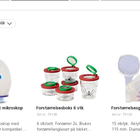
Mål
t mikroskop
Forstørrelsesboks 6 stk
Forstørrelsesg
Art.nr: 75138
Art.nr: 75134
kroskop med
6 stk/sett. Forstørrer 2x. Brukes
15 stk/pk. Akry
r kompatibel
forstørrelsesglasset på lokket
115 mm. Diamet
 Apples
forstørrer den 3,5x. Boksen er
3,4x. Fra 3 år.