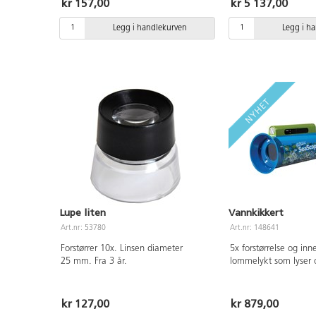
kr 157,00
kr 5 137,00
med barn. Perfekte f
forskjellene i ulike ma
Legg i handlekurven
Legg i h
nærmere på insekter,
Forstørrer opp til 40x
skarphet. Kan fotogra
ca 30 sekunder. Fra 3
Lupe liten
Vannkikkert
Art.nr: 53780
Art.nr: 148641
Forstørrer 10x. Linsen diameter
5x forstørrelse og in
25 mm. Fra 3 år.
lommelykt som lyser 
skjer under overflaten
termometer. Mål: 33 
56 cm. Krever 3 AAA-
kr 127,00
kr 879,00
inkludert). Material