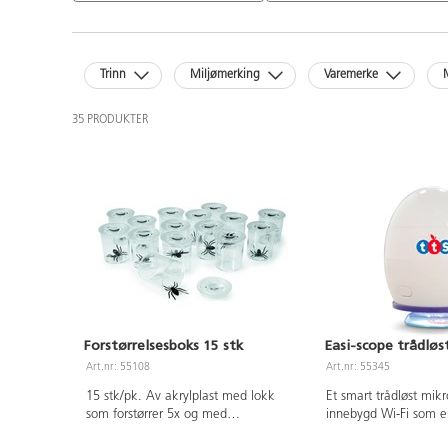
Trinn
Miljømerking
Varemerke
35 PRODUKTER
Forstørrelsesboks 15 stk
Easi-scope trådløs
Art.nr: 55108
Art.nr: 55345
15 stk/pk. Av akrylplast med lokk
Et smart trådløst mi
som forstørrer 5x og med
innebygd Wi-Fi som e
ventilasjonshull. Linjal i bunnen.
med både Android og