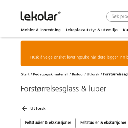
Møbler & innredning
Lekeplassutstyr & utemiljø
Ku
Husk å velge ønsket leveringsuke når dere legger inn b
Start
Pedagogisk materiell
Biologi
Utforsk
Forstørrelsesg
Forstørrelsesglass & luper
Utforsk
Feltstudier & ekskursjoner
Feltstudier & ekskursjoner 