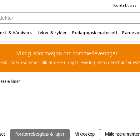
Kontakt oss
nst & håndverk
Leker & sykler
Pedagogisk materiell
Barnevo
Viktig informasjon om sommerleveringer
estillinger i sommer, slik at dere unngår levering mens dere har feries
lass & luper
set
Forstørrelsesglass & luper
Mikroskop
Måleinstrumenter