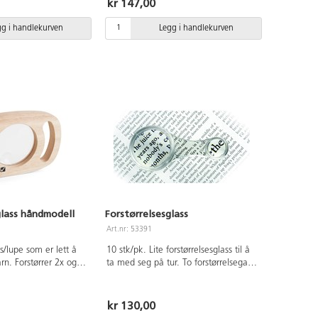
kr 147,00
nærmere på insekter,
orstørrer opp til 43x.
gg i handlekurven
Legg i handlekurven
de av det du
orte filmer på ca 30
glass håndmodell
Forstørrelsesglass
Art.nr: 53391
ss/lupe som er lett å
10 stk/pk. Lite forstørrelsesglass til å
rn. Forstørrer 2x og
ta med seg på tur. To forstørrelsegass
cm. Fra 1 år.
i et. Forstørrer 3x og 6x. Mål Ø 3 cm
og Ø1,3 cm. Lengde 7,6 cm. Av
akrylplast.
kr 130,00