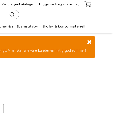
Kampanjer/kataloger
Logge inn / registrere meg
gner & småbarnsutstyr
Skole- & kontormateriell
tengt. Vi ønsker alle våre kunder en riktig god sommer!