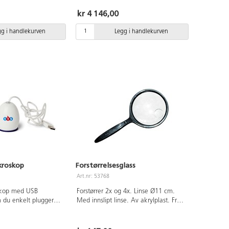
skjermen kan elevene enkelt se
forstørrelsen direkte uten å koble til
kr 4 146,00
noen enhet. Perfekt for å undersøke
forskjeller i forskjellige materialer, se
gg i handlekurven
Legg i handlekurven
nærmere på insekter, blader, hud osv.
Easi-scope forstørrer opptil 75 ganger
og kan også ta bilder og kortfilmer på
omtrent 30 sek. Mikroskopet kan
kobles trådløst via Wi-Fi til en
nettbrett eller PC. Fungerer for
Android, iOS og Windows. Lades via
USB. Fra 3 år.
kroskop
Forstørrelsesglass
Art.nr: 53768
skop med USB
Forstørrer 2x og 4x. Linse Ø11 cm.
 du enkelt plugger
Med innslipt linse. Av akrylplast. Fra 3
kel og smidig å bruke
år.
 i gruppe. Perfekt for
kjeller i ulike