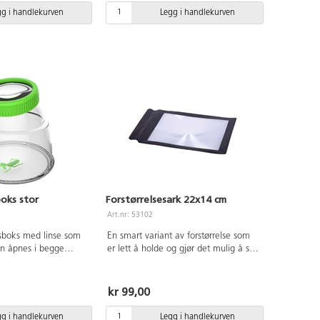
gg i handlekurven
Legg i handlekurven
boks stor
Forstørrelsesark 22x14 cm
Art.nr: 53102
sesboks med linse som
En smart variant av forstørrelse som
an åpnes i begge
er lett å holde og gjør det mulig å se
3,5 cm.
på spennende små ting også for de
yngste barna. Forstørrer 2-3 ganger.
Av bøybar akryl og PET.
kr 99,00
gg i handlekurven
Legg i handlekurven