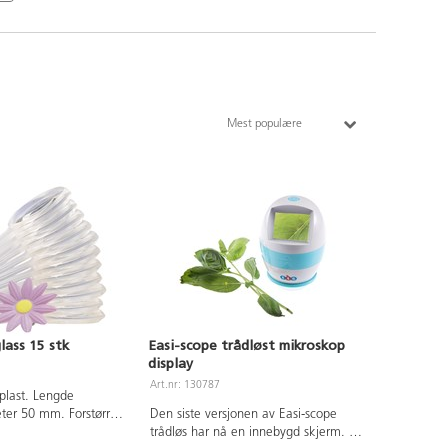
Mest populære
lass 15 stk
Easi-scope trådløst mikroskop
display
Art.nr: 130787
lplast. Lengde
er 50 mm. Forstørrer
Den siste versjonen av Easi-scope
trådløs har nå en innebygd skjerm. På