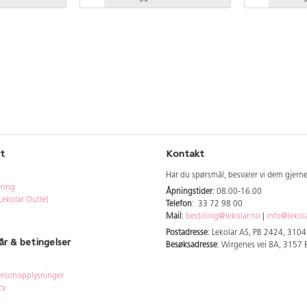
fargefilter i rødt, blått og gult, et
forstørrelsesglass (3x), en dobbelsidig
linse, et flatt speil og et
kanveks/konkavt speil. Rammenes
mål: 19x12 cm.
t
Kontakt
Har du spørsmål, besvarer vi dem gjern
ering
Åpningstider
: 08.00-16.00
Lekolar Outlet
Telefon
: 33 72 98 00
Mail
:
bestilling@lekolar.no
|
info@lekol
Postadresse
: Lekolar AS, PB 2424, 310
år & betingelser
Besøksadresse
: Wirgenes vei 8A, 3157
rsonopplysninger
cy