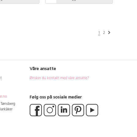
1
2
Våre ansatte
e!
Ønsker du kontakt med våre ansatte?
Følg oss på sosiale medier
ar.no
4 Tønsberg
 Barkåker