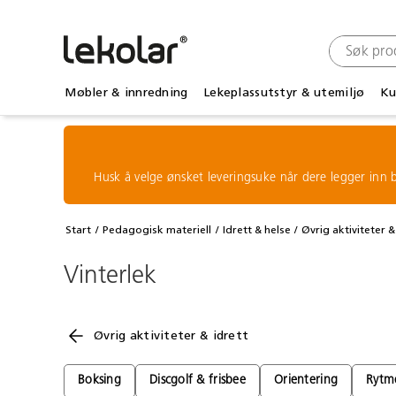
Møbler & innredning
Lekeplassutstyr & utemiljø
Ku
Husk å velge ønsket leveringsuke når dere legger inn b
Start
Pedagogisk materiell
Idrett & helse
Øvrig aktiviteter &
Vinterlek
Øvrig aktiviteter & idrett
Boksing
Discgolf & frisbee
Orientering
Rytm