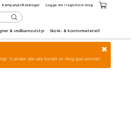
Kampanjer/kataloger
Logge inn / registrere meg
gner & småbarnsutstyr
Skole- & kontormateriell
tengt. Vi ønsker alle våre kunder en riktig god sommer!