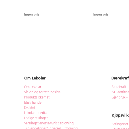
og opp til ca. 3 år. 
Mål: 67 x 53 x 27 cm
skal kun brukes under
Ingen pris
Ingen pris
voksen. Bruk hjelm.
Om Lekolar
Bærekraf
Om Lekolar
Bærekraft
Visjon og forretningsidé
ISO-sertifis
Produktsikkerhet
Gjenbruk - 
Etisk handel
Kvalitet
Lekolar i media
Kjøpsvilk
Ledige stillinger
Varslingstjeneste/Whistleblowing
Betingelser
Tilgjengelighet/universell utforming