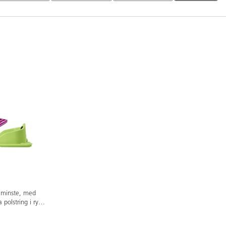
e minste, med
 polstring i rygg
tabel og trygg
net kan sitte selv