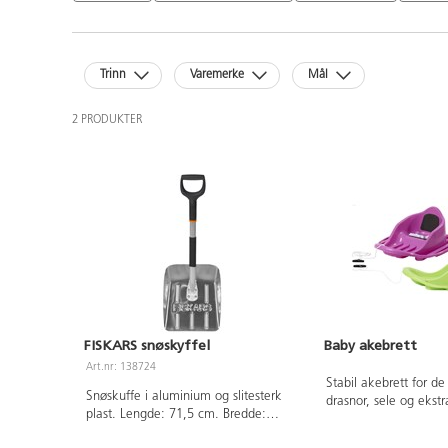
Trinn
Varemerke
Mål
2 PRODUKTER
FISKARS snøskyffel
Baby akebrett
Art.nr: 138724
Stabil akebrett for d
Snøskuffe i aluminium og slitesterk
drasnor, sele og ekstra
plast. Lengde: 71,5 cm. Bredde:
og sete for en komfor
25,5 cm. Vekt: 0,75 kg.
tur. Anbefales fra bar