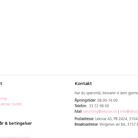
Maksvekt 20 kg.
. Akebrettet
 tilsyn av en
t
Kontakt
Har du spørsmål, besvarer vi dem gjern
ering
Åpningstider
: 08.00-16.00
Lekolar Outlet
Telefon
: 33 72 98 00
Mail
:
bestilling@lekolar.no
|
info@lekol
Postadresse
: Lekolar AS, PB 2424, 310
år & betingelser
Besøksadresse
: Wirgenes vei 8A, 3157