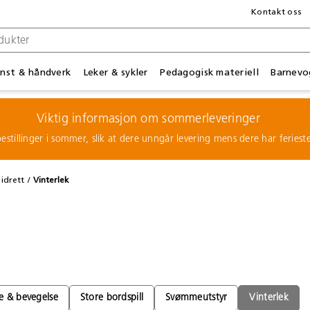
Kontakt oss
nst & håndverk
Leker & sykler
Pedagogisk materiell
Barnevo
Viktig informasjon om sommerleveringer
estillinger i sommer, slik at dere unngår levering mens dere har feries
 idrett
Vinterlek
e & bevegelse
Store bordspill
Svømmeutstyr
Vinterlek