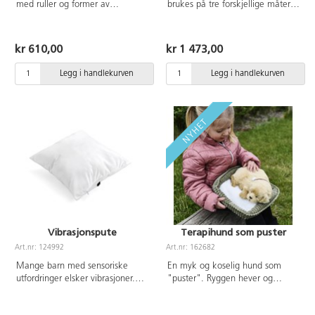
med ruller og former av
brukes på tre forskjellige måter:
bjørketre. Stimulerer den taktile
Som hånddukke, vektdyr eller en
sansen og hjelper til med å
varmende venn. Den føles nesten
utvikle den emosjonelle sansen.
som en levende katt – spesielt
kr 610,00
kr 1 473,00
når varmeputen varmes opp og
legges inni. Dette virker svært
Legg i handlekurven
Legg i handlekurven
avslappende og vekker
omsorgsfølelsen hos barna.
Innholdet i posen består av
granulat av PE-plast. En blå pose
følger også med, som kan fylles
med valgfritt materiale. Mål:
47 cm. Materiale: syntetisk fiber,
akryl, polyester. Vask: håndvask
30 °C. Fra 1 år.
Vibrasjonspute
Terapihund som puster
Art.nr: 124992
Art.nr: 162682
Mange barn med sensoriske
En myk og koselig hund som
utfordringer elsker vibrasjoner.
"puster". Ryggen hever og
Denne puten gir vibrasjoner ved
senker seg sakte, akkurat som
å starte den og deretter klemme
om den sover. Passer best til å