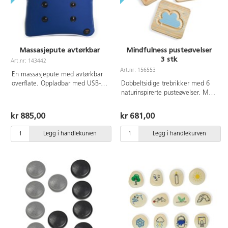
Massasjepute avtørkbar
Mindfulness pusteøvelser
3 stk
Art.nr: 143442
Art.nr: 156553
En massasjepute med avtørkbar
overflate. Oppladbar med USB-
Dobbeltsidige trebrikker med 6
kabel. Fulladet varer den i ca. 18
naturinspirerte pusteøvelser. Med
timer. To ulike vibrasjonsnivåer.
disse lærer barna å puste dypt,
Automatisk av/på-knapp gjør at
roe tankene og få kroppen til å
kr 885,00
kr 681,00
den starter automatisk og slår
slappe av. Mål: 16,5 × 16,5 cm.
seg av når den ikke er i bruk.
Veiledning på engelsk følger
Legg i handlekurven
Legg i handlekurven
Mål: 30 x 30 x 12 cm. Vekt ca.
med. Fra 3 år.
500 g.