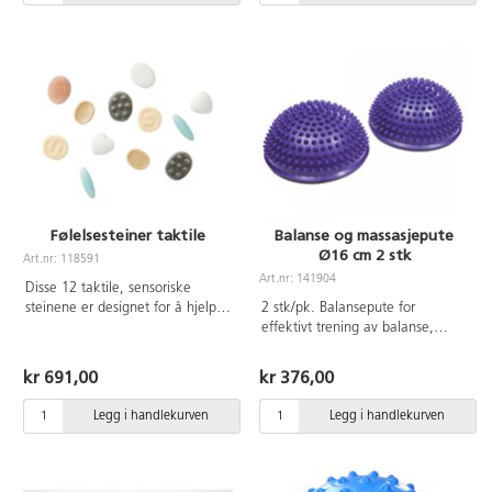
år.
Følelsesteiner taktile
Balanse og massasjepute
Ø16 cm 2 stk
Art.nr: 118591
Art.nr: 141904
Disse 12 taktile, sensoriske
steinene er designet for å hjelpe
2 stk/pk. Balansepute for
barn til å konsentrere seg og føle
effektivt trening av balanse,
seg trygge. Ved å holde eller gni
koordinasjon, muskelstyrke og
på en av steinene, gjør de det
motorikk. Kan også brukes til
kr 691,00
kr 376,00
lettere å fokusere på oppgaven
massasje. Lufttrykket varieres
de har foran seg.
med en nåleventil for å øke
Legg i handlekurven
Legg i handlekurven
balanseutfordringen. Mål:
Ø16 cm. Laget av PVC uten
forbudte ftalater.