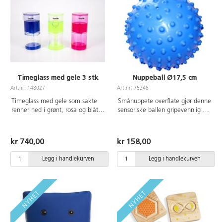
Timeglass med gele 3 stk
Nuppeball Ø17,5 cm
Art.nr: 148027
Art.nr: 75248
Timeglass med gele som sakte
Smånuppete overflate gjør denne
renner ned i grønt, rosa og blått.
sensoriske ballen gripevennlig og
Den langsomme bevegelsen
gir en taktil stimulanse. Trener
fanger oppmerksomheten og
gripeevnen.Kan brukes i vann.
fascinerer. Mål: 120x50 mm. Fra
Av PVC, uten ftalater. Fra 3 år.
kr 740,00
kr 158,00
3 år.
Legg i handlekurven
Legg i handlekurven