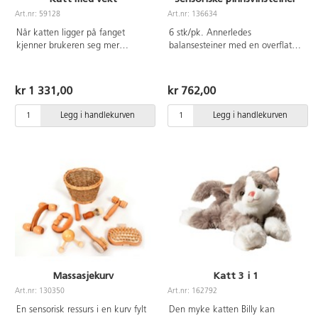
Art.nr: 59128
Art.nr: 136634
Når katten ligger på fanget
6 stk/pk. Annerledes
kjenner brukeren seg mer
balansesteiner med en overflate
fokusert, er roligere og øker
som en taktil ball hvor den
kroppsbevisstheten. Fungerer
konvekse undersiden griper
som et vektteppe. Vekt 1,9 kg.
overflaten som en sugekopp. Når
kr 1 331,00
kr 762,00
Av polyester. Håndvaskes. PVC-
man går på steinene, stimuleres
fri. Fra 3 år.
fotsålen med de myke
Legg i handlekurven
Legg i handlekurven
"tornene". Mål: D9xH5,5 cm.
Massasjekurv
Katt 3 i 1
Art.nr: 130350
Art.nr: 162792
En sensorisk ressurs i en kurv fylt
Den myke katten Billy kan