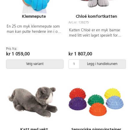
Klemmepute
Chloé komfortkatten
Art.nr: 139275
En 25 cm myk klemmepute som
Katten Chloé er en myk bamse
man kan putte hendene inn i og
med litt vekt laget spesielt for
klemme så hardt man vil. Med
barn med angst og stress som har
denne i fanget kommer den
behov for å roe ned med
sensoriske følelsen av trygghet,
Pris fra:
sensoriske opplevelser. En pose
ro og varme.
kr 1 059,00
kr 1 807,00
med keramiske perler kan tas ut
og varmes i mikrobølgeovnen
Velg variant
Legg i handlekurven
eller avkjøles i fryseren. Vekt:
1,1 kg.
Katt med vekt
Sensoriske pinnsvinsteiner