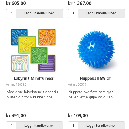
den lett. Den myke vibrasjonen
klappe, ikke til å kose med. Det
kr 605,00
kr 1 367,00
oppmuntrer til avslapning og
finnes ingen av/på‑knapp, så
fungerer godt for å roe
batteriet må tas ut for at den skal
Legg i handlekurven
Legg i handlekurven
overstimulerte barn. Avtagbart
stoppe. Hvis batteriet ikke tas ut,
vaskbart trekk. Krever 3xAA
puster den i ca. 3 måneder.
batterier (ikke inkludert). Mål:
Hunden er stillegående og lager
30x30 cm. Fra 3 år.
ikke støy. Krever 1 stk D-batteri
(art.nr. 143018), følger ikke med.
Mål: L24xB18xH10 cm. Fra 3 år.
Labyrint Mindfulness
Nuppeball Ø8 cm
Art.nr: 130395
Art.nr: 56377
Med disse labyrintene trener du
Nuppete overflate som gjør
pusten din for å kunne finne
ballen lett å gripe og gir en
fokus og ro. Barna bruker
sensorisk og taktil stimulering.
pekefingeren og følger spor og
Passer for de som trenger øvelse i
pustemønster. Det er 6 mønstre å
å gripe og ta imot baller. Kan
kr 491,00
kr 109,00
velge mellom, f.eks.
også brukes i vann. Av TPR. PVC-
Regnbuepust, kvadratpust og
fri. Fra 3 år.
Legg i handlekurven
Legg i handlekurven
stjernepust. Mål: 18x18 cm. Fra 3