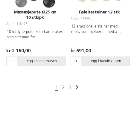
Massasjepute Ø25 cm
Følelsesteiner 12 stk
10 stk/pk
Art.nr: 118590
Art.nr: 118497
12 emosjonelle steiner med
10 luftfylte puter som kan brukes
motiv som hjelper til med å
som sittepute for
forklare hvordan man føler seg
følelsesstimulering og massasje.
når ordene ikke strekker til. Ved
På gulvet brukes den til
å velge en stein kan man
kr 2 160,00
kr 691,00
balanseøvelser og trening av
sammen utforske hva som utløste
muskulatur. Den ene siden med
følelsen og hvordan man taklet
Legg i handlekurven
Legg i handlekurven
pigger for fotmassasje og den
den. De sensoriske steinene kan
ene siden med mindre kuler å
også brukes i mindfulness-
sitte på. Ø25 cm. Høyde 7,5 cm.
aktiviteter. De fungerer like bra
Vekt 1000 g. PVC uten forbudte
inne og ute. Aktivitetskort
ftalater. Fra 3 år.
inkludert. Mål: Ca 45 mm.
1
2
3