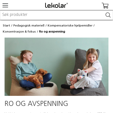
Møbler & innredning
Start
Pedagogisk materiell
Kompensatoriske hjelpemidler
Lekeplassutstyr & utemiljø
Konsentrasjon & fokus
Ro og avspenning
Kunst & håndverk
Leker & sykler
Pedagogisk materiell
Barnevogner & småbarnsutstyr
Skole- & kontormateriell
Logge inn / registrere meg
Kontakt oss
Kampanjer/kataloger
RO OG AVSPENNING