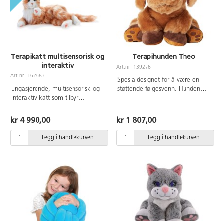
Terapikatt multisensorisk og
Terapihunden Theo
interaktiv
Art.nr: 139276
Art.nr: 162683
Spesialdesignet for å være en
Engasjerende, multisensorisk og
støttende følgesvenn. Hunden
interaktiv katt som tilbyr
Theo er en myk bamse med litt
meningsfylt komminikasjon, ro
tyngde, er luftig og gir trygghet
og glede. Den både høres ut og
for barn med behov for sensorisk
kr 4 990,00
kr 1 807,00
kjennes realistisk. Driver av 4 C-
utvikling. Det kan ligge på fanget
batterier som følger med. Mål:
eller på skuldrene eller bare sitte
Legg i handlekurven
Legg i handlekurven
40x21x21x cm. Fra 4 år.
ved siden av deg. Det er også
utmerket for eldre mennesker.
Ulike deler har forskjellig tekstur,
noe som gir en taktil opplevelse.
Pose med keramikkperler som
kan varmes i mikrobølgeovn eller
legges i fryseren. Vekt: 1,1 kg.