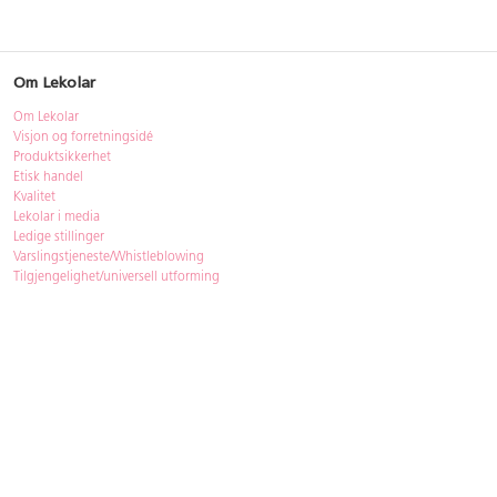
Om Lekolar
Om Lekolar
Visjon og forretningsidé
Produktsikkerhet
Etisk handel
Kvalitet
Lekolar i media
Ledige stillinger
Varslingstjeneste/Whistleblowing
Tilgjengelighet/universell utforming
Bærekraft
Bærekraft
ISO-sertifisering
Gjenbruk - Lekolar Outlet
Kjøpsvilkår & betingelser
Betingelser
GDPR og personopplysninger