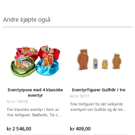
Andre kjøpte også
Eventyrpose med 4 klassiske
Eventyrfigurer Gullhår i tre
eventyr
Art.nr: 50717
Art.nr: 136120
A
Fine trefigurer fra det velkjente
Fire klassiske eventyr i form av
eventyret om Gullhår og de tre
fine trefigurer. Rødhette, Tre små
bjørnene. Med disse figurene
griser, Tre bukkene Bruse og
kan barna gjenfortelle og lage
Gullhår er alltid morsomme å
egne versjoner av eventyret, eller
kr 2 546,00
kr 409,00
leke med. Oppbevares i en myk
de kan brukes av pedagogen for