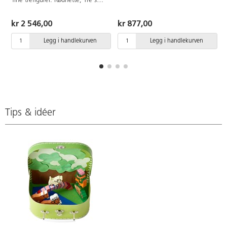
fine trefigurer. Rødhette, Tre små
består av 8 voksne og 4 barn.
griser, Tre bukkene Bruse og
Lengde på voksen 11 cm, barn 9
Gullhår er alltid morsomme å
cm. Av tre og plastdetaljer av
kr 2 546,00
kr 877,00
leke med. Oppbevares i en myk
POM. PVC-fri.Fra 3 år.
satengpose som kan henges på
Legg i handlekurven
Legg i handlekurven
veggen. Blandede farger,
fargevarisjoner og dubletter kan
forekomme. PVC-fri. Fra 3 år.
Tips & idéer