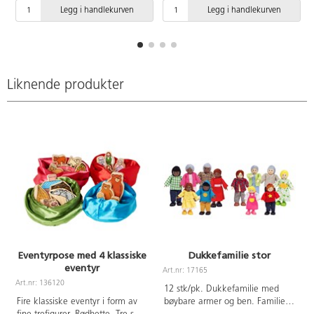
satengpose som kan henges på
å få mer liv i fortellingen. 4
Legg i handlekurven
Legg i handlekurven
veggen. Blandede farger,
dobbelsidige figurer av tre.
fargevarisjoner og dubletter kan
Høyde 5-12 cm. Fra 3 år.
forekomme. PVC-fri. Fra 3 år.
Liknende produkter
Eventyrpose med 4 klassiske
Dukkefamilie stor
eventyr
Art.nr: 17165
Art.nr: 136120
A
12 stk/pk. Dukkefamilie med
Fire klassiske eventyr i form av
bøybare armer og ben. Familien