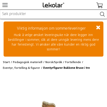
Møbler & innredning
Lekeplassutstyr & utemiljø
Viktig informasjon om sommerleveringer
Kunst & håndverk
Husk å velge ønsket leveringsuke når dere legger inn
Leker & sykler
bestillinger i sommer, slik at dere unngår levering mens dere
Pedagogisk materiell
har feriestengt. Vi ønsker alle våre kunder en riktig god
Barnevogner & småbarnsutstyr
sommer!
Skole- & kontormateriell
Start
Pedagogisk materiell
Norsk/Språk
Fortellende
Logge inn / registrere meg
Eventyr, fortelling & figurer
Eventyrfigurer Bukkene Bruse i tre
Kontakt oss
Kampanjer/kataloger