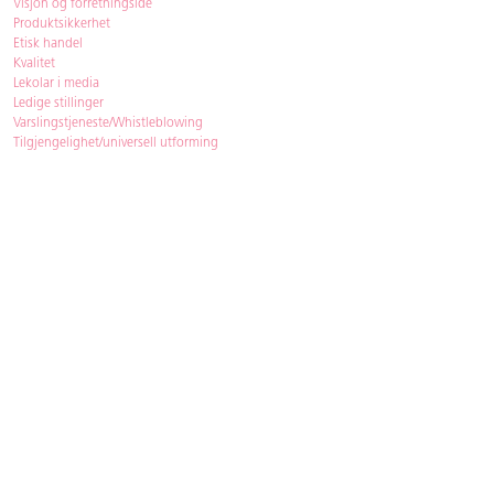
Visjon og forretningsidé
Produktsikkerhet
Etisk handel
Kvalitet
Lekolar i media
Ledige stillinger
Varslingstjeneste/Whistleblowing
Tilgjengelighet/universell utforming
Bærekraft
Bærekraft
ISO-sertifisering
Gjenbruk - Lekolar Outlet
Kjøpsvilkår & betingelser
Betingelser
GDPR og personopplysninger
Cookie Policy
Kontakt
Har du spørsmål, besvarer vi dem gjerne!
Åpningstider
: 08.00-16.00