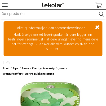
Møbler & innredning
Lekeplassutstyr & utemiljø
Viktig informasjon om sommerleveringer
Kunst & håndverk
Husk å velge ønsket leveringsuke når dere legger inn
Leker & sykler
bestillinger i sommer, slik at dere unngår levering mens dere
Pedagogisk materiell
har feriestengt. Vi ønsker alle våre kunder en riktig god
Barnevogner & småbarnsutstyr
sommer!
Skole- & kontormateriell
TIPS
Logge inn / registrere meg
Start
Tips
Tema
Eventyr & eventyrfigurer
Eventyrkoffert - De tre Bukkene Bruse
Kontakt oss
Kampanjer/kataloger