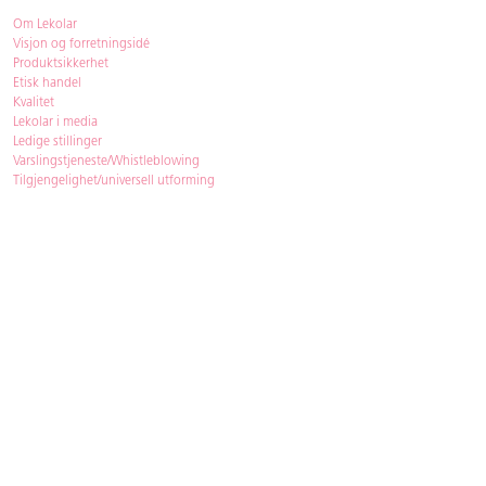
Om Lekolar
Visjon og forretningsidé
Produktsikkerhet
Etisk handel
Kvalitet
Lekolar i media
Ledige stillinger
Varslingstjeneste/Whistleblowing
Tilgjengelighet/universell utforming
Bærekraft
Bærekraft
ISO-sertifisering
Gjenbruk - Lekolar Outlet
Kjøpsvilkår & betingelser
Betingelser
GDPR og personopplysninger
Cookie Policy
Kontakt