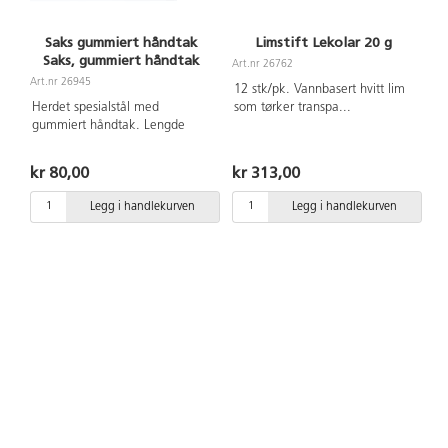
Saks gummiert håndtak
Limstift Lekolar 20 g
Saks, gummiert håndtak
Art.nr 26762
Art.nr 26945
12 stk/pk. Vannbasert hvitt lim
Herdet spesialstål med
som tørker transpa
...
gummiert håndtak. Lengde
14
...
kr 80,00
kr 313,00
Legg i handlekurven
Legg i handlekurven