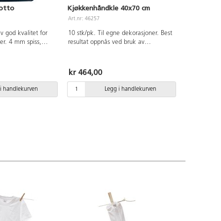
iotto
Kjøkkenhåndkle 40x70 cm
Art.nr: 46257
v god kvalitet for
10 stk/pk. Til egne dekorasjoner. Best
rger. 4 mm spiss,
resultat oppnås ved bruk av
00 m. Vannbasert
tekstilmaling eller tekstiltusjer som
ork. Oppbevares
kan fikseres og bli vannfaste. 100%
st funksjon og lengre
hvit bomull. Vaskes ved 40°C.
kr 464,00
rke godt på stoffet
ed strykejern (3
i handlekurven
Legg i handlekurven
ek. Bruk gjerne
 å svi stoffet. Kan
antert levetid 18
argene gul, rød,
ultramarin, lilla,
ne gul, rosa,