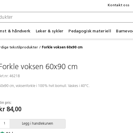
Kontakt oss
nst & håndverk
Leker & sykler
Pedagogisk materiell
Barnevo
rdige tekstilprodukter
Forkle voksen 60x90 cm
Forkle voksen 60x90 cm
Art.nr: 46218
60x90 cm, voksenforkle i 100% hvit bomull. Vaskes i 40°C.
Din pris:
kr 84,00
Legg i handlekurven