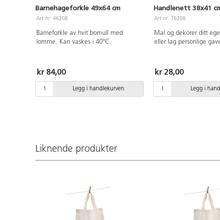
Barnehageforkle 49x64 cm
Handlenett 38x41 c
Art.nr: 46208
Art.nr: 76208
Barneforkle av hvit bomull med
Mal og dekorer ditt ege
lomme. Kan vaskes i 40°C.
eller lag personlige gaver
100 % ubleket bomull.
cm, Håndtak: 35 cm. PV
kr 84,00
kr 28,00
Legg i handlekurven
Legg i han
Liknende produkter