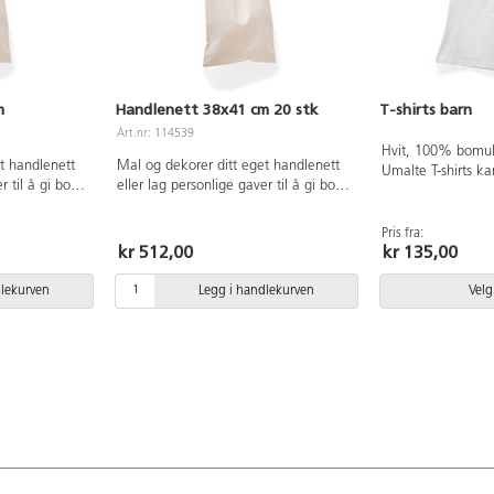
m
Handlenett 38x41 cm 20 stk
T-shirts barn
Art.nr: 114539
Hvit, 100% bomull
t handlenett
Mal og dekorer ditt eget handlenett
Umalte T-shirts ka
 til å gi bort.
eller lag personlige gaver til å gi bort.
 Mål: 38x41
100 % ubleket bomull. Mål: 38x41
C-fri.
cm, Håndtak: 35 cm.
Pris fra:
kr 512,00
kr 135,00
dlekurven
Legg i handlekurven
Velg