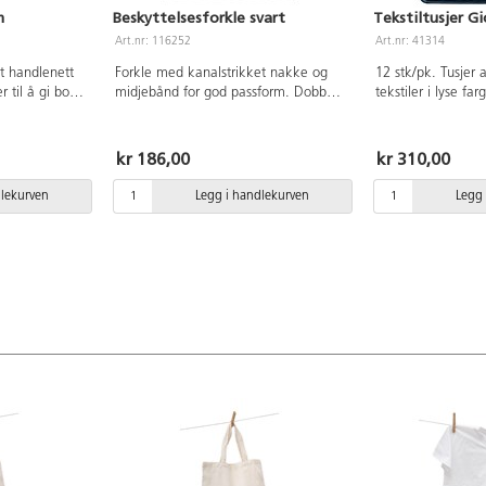
m
Beskyttelsesforkle svart
Tekstiltusjer G
Art.nr: 116252
Art.nr: 41314
t handlenett
Forkle med kanalstrikket nakke og
12 stk/pk. Tusjer a
 til å gi bort.
midjebånd for god passform. Dobbel
tekstiler i lyse fa
 Mål: 38x41
lomme på høyre side med belg og
skrivelengde ca 4
C-fri.
nøkkelholder. Hempe for oppheng,
blekk, ventilert k
en størrelse. Mål: 90x95 cm. Av 65
horisontalt for be
kr 186,00
kr 310,00
% polyester, 35 % bomull som er
levetid. La det tø
OEKO-TEX®-certifierad, klasse II
før det fikseres m
dlekurven
Legg i handlekurven
Legg 
(Standard 100) og OEKO-TEX®
prikker) i 10-15 s
MADE IN GREEN.
presseklut for ikke
vaskes i 60°C. Gar
mnd. Inneholder f
brun, grønn, cyan, 
svart og neonfarge
oransje og grønn.