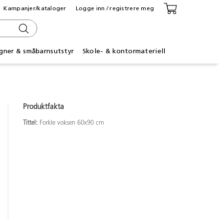
Kampanjer/kataloger
Logge inn / registrere meg
gner & småbarnsutstyr
Skole- & kontormateriell
Produktfakta
Tittel:
Forkle voksen 60x90 cm