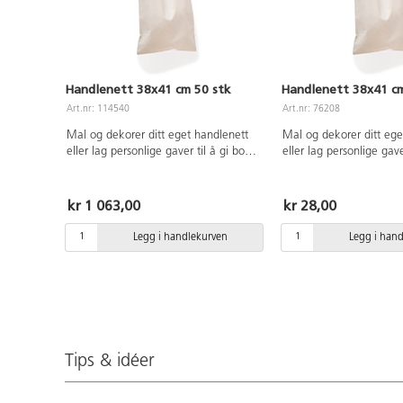
Handlenett 38x41 cm 50 stk
Handlenett 38x41 c
Art.nr: 114540
Art.nr: 76208
Mal og dekorer ditt eget handlenett
Mal og dekorer ditt ege
eller lag personlige gaver til å gi bort.
eller lag personlige gaver
100 % ubleket bomull. Mål: 38x41
100 % ubleket bomull.
cm, Håndtak: 35 cm.
cm, Håndtak: 35 cm. PV
kr 1 063,00
kr 28,00
Legg i handlekurven
Legg i han
Tips & idéer