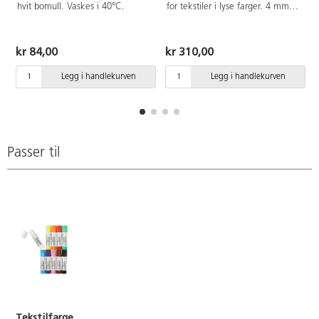
hvit bomull. Vaskes i 40°C.
for tekstiler i lyse farger. 4 mm
spiss, skrivelengde ca 400 m.
Vannbasert blekk, ventilert kork.
Oppbevares horisontalt for best
kr 84,00
kr 310,00
funksjon og lengre levetid. La det
tørke godt på stoffet før det
Legg i handlekurven
Legg i handlekurven
fikseres med strykejern (3
prikker) i 10-15 sek. Bruk gjerne
presseklut for ikke å svi stoffet.
Kan vaskes i 60°C. Garantert
levetid 18 mnd. Inneholder
fargene gul, rød, brun, grønn,
Passer til
cyan, ultramarin, lilla, svart og
neonfargene gul, rosa, oransje
og grønn.
Tekstilfargestift