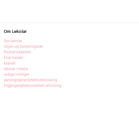
Om Lekolar
Om Lekolar
Visjon og forretningsidé
Produktsikkerhet
Etisk handel
Kvalitet
Lekolar i media
Ledige stillinger
Varslingstjeneste/Whistleblowing
Tilgjengelighet/universell utforming
Bærekraft
Bærekraft
ISO-sertifisering
Gjenbruk - Lekolar Outlet
Kjøpsvilkår & betingelser