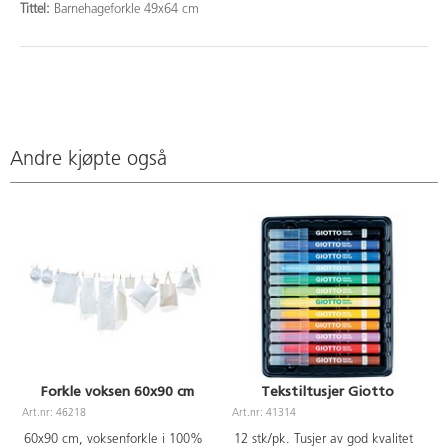
Tittel:
Barnehageforkle 49x64 cm
Andre kjøpte også
Forkle voksen 60x90 cm
Tekstiltusjer Giotto
Art.nr: 46218
Art.nr: 41314
A
60x90 cm, voksenforkle i 100%
12 stk/pk. Tusjer av god kvalitet