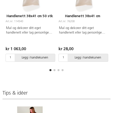
60°C. Uten
løsemidler.
Inneholder
Handlenett 38x41 cm 50 stk
Handlenett 38x41 cm
fargene hvit,
svart, brun,
Art.nr: 114540
Art.nr: 76208
A
gul, oransje,
Mal og dekorer ditt eget
Mal og dekorer ditt eget
rød, rosa,
handlenett eller lag personlige
handlenett eller lag personlige
lilla, blå og
gaver til å gi bort. 100 % ubleket
gaver til å gi bort. 100 % ubleket
grønn. Fra 3
bomull. Mål: 38x41 cm,
bomull. Mål: 38x41 cm,
år.
Håndtak: 35 cm.
Håndtak: 35 cm. PVC-fri.
kr 1 063,00
kr 28,00
Legg i handlekurven
Legg i handlekurven
Tips & idéer