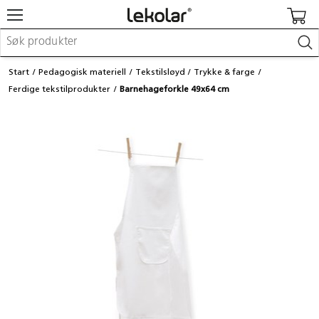
Møbler & innredning
Start
Pedagogisk materiell
Tekstilsløyd
Trykke & farge
Lekeplassutstyr & utemiljø
Ferdige tekstilprodukter
Barnehageforkle 49x64 cm
Kunst & håndverk
Leker & sykler
Pedagogisk materiell
Barnevogner & småbarnsutstyr
Skole- & kontormateriell
Logge inn / registrere meg
Kontakt oss
Kampanjer/kataloger