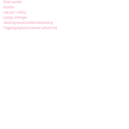
Etisk handel
Kvalitet
Lekolar i media
Ledige stillinger
Varslingstjeneste/Whistleblowing
Tilgjengelighet/universell utforming
Bærekraft
Bærekraft
ISO-sertifisering
Gjenbruk - Lekolar Outlet
Kjøpsvilkår & betingelser
Betingelser
GDPR og personopplysninger
Cookie Policy
Kontakt
Har du spørsmål, besvarer vi dem gjerne!
Åpningstider
: 08.00-16.00
Telefon
: 33 72 98 00
Mail
:
bestilling@lekolar.no
|
info@lekolar.no