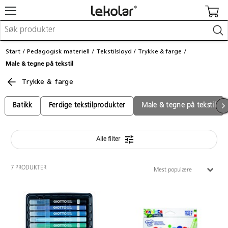
Møbler & innredning
Start
Pedagogisk materiell
Tekstilsløyd
Trykke & farge
Lekeplassutstyr & utemiljø
Male & tegne på tekstil
Kunst & håndverk
Leker & sykler
Trykke & farge
Pedagogisk materiell
Barnevogner & småbarnsutstyr
Batikk
Ferdige tekstilprodukter
Male & tegne på tekstil
Skole- & kontormateriell
Alle filter
Logge inn / registrere meg
Kontakt oss
7 PRODUKTER
Mest populære
Kampanjer/kataloger