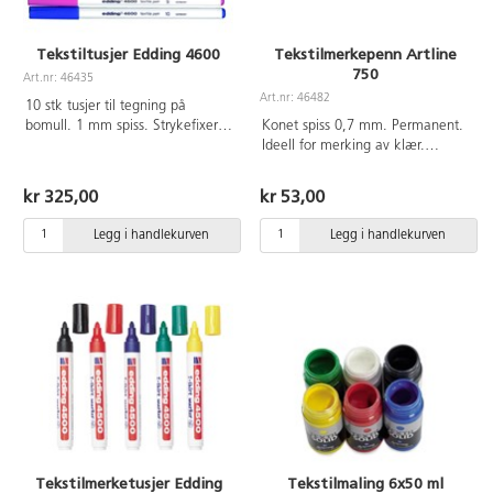
Tekstiltusjer Edding 4600
Tekstilmerkepenn Artline
750
Art.nr: 46435
Art.nr: 46482
10 stk tusjer til tegning på
bomull. 1 mm spiss. Strykefixeres
Konet spiss 0,7 mm. Permanent.
uten damp, kan deretter vaskes i
Ideell for merking av klær.
60°C. Bruksanvisning på esken.
Alkoholbasert permanent blekk
som tørker med en gang.
kr 325,00
kr 53,00
Xylenfri. Aluminiumskropp.
Legg i handlekurven
Legg i handlekurven
Tekstilmerketusjer Edding
Tekstilmaling 6x50 ml