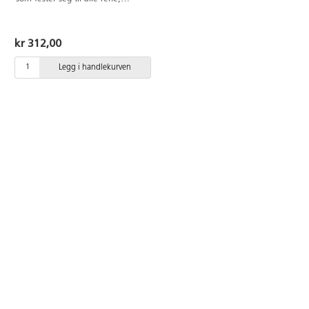
uferdige mørke og lyse naturlige
fibre. Fargene kan blandes
sammen. Varmebehandle trykket
kr 312,00
skånsomt etter at det har tørket.
Pressing med varmepress eller
Legg i handlekurven
strykejern: 150-160 °C / 15-20
sek. Med ovn: 150-170 °C / 3-5
min.