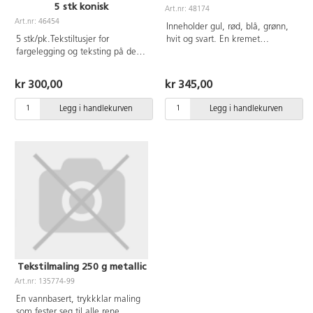
5 stk konisk
Art.nr: 48174
Art.nr: 46454
Inneholder gul, rød, blå, grønn,
5 stk/pk.Tekstiltusjer for
hvit og svart. En kremet
fargelegging og teksting på de
tekstilmaling som er dekkende
fleste tekstiler. Tekstilene må
på mørke stoffer. Etter fiksering i
være vasket før dekorering.
150°C i 5 minutter med
kr 300,00
kr 345,00
Lysekte og vannfast opptil 60°C
strykejern blir malingen vaskekte
etter fiksering. Konet spiss 2-
og kan vaskes på 40°C.
Legg i handlekurven
Legg i handlekurven
3 mm.
Tekstilmaling 250 g metallic
Art.nr: 135774-99
En vannbasert, trykkklar maling
som fester seg til alle rene,