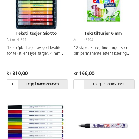
Tekstiltusjer Giotto
Tekstiltusjer 6 mm
Art.nr: 41314
Art.nr: 45498
12 stk/pk. Tusjer av god kvalitet
12 st/pk. Klare, fine farger som
for tekstiler i lyse farger. 4 mm
blir permanente etter fiksering
spiss, skrivelengde ca 400 m.
med strykejern på stoffets
Vannbasert blekk, ventilert kork.
bakside. Spissbredde 6 mm.
Oppbevares horisontalt for best
Inneholder svart, grå, brun, gul,
kr 310,00
kr 166,00
funksjon og lengre levetid. La det
oransje, rød, rosa, lilla,
tørke godt på stoffet før det
ultramarin, blå, grønn og lys
Legg i handlekurven
Legg i handlekurven
fikseres med strykejern (3
grønn. Fra 3 år.
prikker) i 10-15 sek. Bruk gjerne
presseklut for ikke å svi stoffet.
Kan vaskes i 60°C. Garantert
levetid 18 mnd. Inneholder
fargene gul, rød, brun, grønn,
cyan, ultramarin, lilla, svart og
neonfargene gul, rosa, oransje og
grønn.