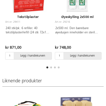
Tekstilplaster
Øyeskylling 2x500 ml
Art.nr: 29411
Art.nr: 29216
A
240 stk/pk. 6 refiller. 40
2x500 ml. Den bærebare
tekstilplaster/refill (24 stk 72x19
øyedusjen inneholder en steril
mm + 16 stk 72x25 mm).
saltoppløsning. Flasken åpnes lett
og aktiveres ved på vri på
støvbeskyttelsen. Det integrerte
kr 871,00
kr 748,00
øyeglasset hjelper til med å
holde øye åpent under skylling.
Legg i handlekurven
Legg i handlekurven
Øyedusjen brukes for å skylle
bort fremmedlegemer på øyet.
Oppløsningen har også en
nøytraliserende effekt på alkalier
og syrer. Skyll minst 5-15
minutter hvis fremmedlegemet
Liknende produkter
beatår av alkalier eller syre.
Oppsøk alltid lege Flaskene kan
plasseres i veggstativ 29405.