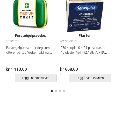
Førstehjelpsveske.
Plaster
Art.nr: 29219
Art.nr: 29409
A
Førstehjelpsveske for deg som
270 stk/pk. 6 refill plast plaster.
ofte er på tur. Veske i tykt og
45 plaster /refill (27 stk 72x19
slitesterkt materiale som
mm + 18 stk 72x25 mm)
beskytter innholdet mot støv og
fukt. Praktisk håndtak med
kr 1 113,00
kr 668,00
justerbar borrelås. Transparente
lommer gir god oversikt over
Legg i handlekurven
Legg i handlekurven
innholdet. Inneholder:
Førstehjelpinstruksjon, 1
Munnbind, 2 par Hansker, 2
Safety Hand Cleanser, 1
varmende redningsteppe, 1
kompress, 1 mini kompress, 1
Burn Gel Dressing, 10 Plaster, 4
Maxi Cover, 6 Renservietter, 1