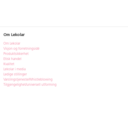
Om Lekolar
Om Lekolar
Visjon og forretningsidé
Produktsikkerhet
Etisk handel
Kvalitet
Lekolar i media
Ledige stillinger
Varslingstjeneste/Whistleblowing
Tilgjengelighet/universell utforming
Bærekraft
Bærekraft
ISO-sertifisering
Gjenbruk - Lekolar Outlet
Kjøpsvilkår & betingelser