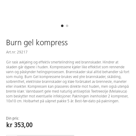
Burn gel kompress
Art.nr: 29217
Gir rask avkjøing og effektiv smertelindring ved brannskader. Hindrer at
skaden går dypere i huden. Kompressene kjøler like effektivt som rennende
vann og påskynder helingsprosessen. Brannskader skal alltid behandler så fort
som mulig. Burn Gel kompressene brukes ved ytre brannskader, skålding,
solbrenthet, elektriske brannskader og kløe forårsaket av brennesle, maneter
eller insekter. Kompressen kan plasseres direkte mot huden, men også utenpå
brente klær. Vannbasert gele med naturlig antiseptisk Teetreeolje (Melaleuca)
som beskytter mot eventuelle infeksjoner. Pakningen inenholder 2 kompreser,
10x10 cm. Holbarhet på uåpnet pakke 5 år. Best-før-dato på pakningen.
Din pris:
kr 353,00