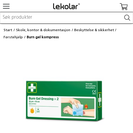
Møbler & innredning
Start
Skole, kontor & dokumentasjon
Beskyttelse & sikkerhet
Lekeplassutstyr & utemiljø
Førstehjelp
Burn gel kompress
Kunst & håndverk
Leker & sykler
Pedagogisk materiell
Barnevogner & småbarnsutstyr
Skole- & kontormateriell
Logge inn / registrere meg
Kontakt oss
Kampanjer/kataloger