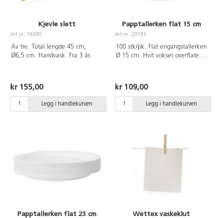
Kjevle slett
Papptallerken flat 15 cm
Art.nr: 74200
Art.nr: 29193
Av tre. Total lengde 45 cm,
100 stk/pk. Flat engangstallerken
Ø6,5 cm. Handvask. Fra 3 år.
Ø 15 cm. Hvit vokset overflate.
Næringsmiddelgodkjent. Sorteres
som papiravfall.
kr 155,00
kr 109,00
Legg i handlekurven
Legg i handlekurven
Papptallerken flat 23 cm
Wettex vaskeklut