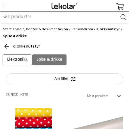
Møbler & innredning
Start
Skole, kontor & dokumentasjon
Personalrom
Kjøkkenutstyr
Lekeplassutstyr & utemiljø
Spise & drikke
Kunst & håndverk
Leker & sykler
Kjøkkenutstyr
Pedagogisk materiell
Barnevogner & småbarnsutstyr
Elektronikk
Spise & drikke
Skole- & kontormateriell
Alle filter
Logge inn / registrere meg
Kontakt oss
28 PRODUKTER
Mest populære
Kampanjer/kataloger