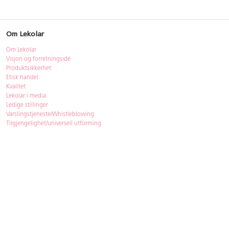
Om Lekolar
Om Lekolar
Visjon og forretningsidé
Produktsikkerhet
Etisk handel
Kvalitet
Lekolar i media
Ledige stillinger
Varslingstjeneste/Whistleblowing
Tilgjengelighet/universell utforming
Bærekraft
Bærekraft
ISO-sertifisering
Gjenbruk - Lekolar Outlet
Kjøpsvilkår & betingelser
Betingelser
GDPR og personopplysninger