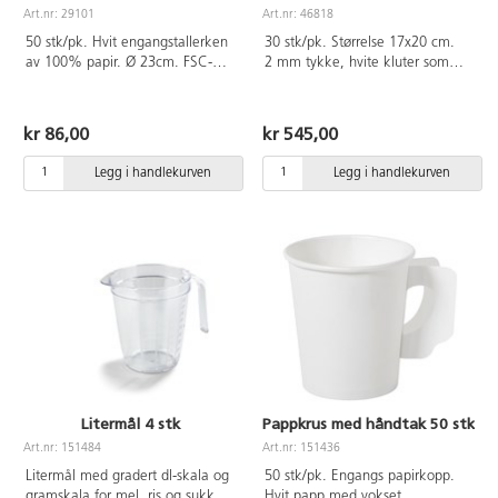
Art.nr: 29101
Art.nr: 46818
50 stk/pk. Hvit engangstallerken
30 stk/pk. Størrelse 17x20 cm.
av 100% papir. Ø 23cm. FSC-
2 mm tykke, hvite kluter som
merket.
kan males, stemples, tegnes og
skrives på. Kan klippes i. Best
resultat får du med tekstilmaling
kr 86,00
kr 545,00
eller tekstiltusjer, som fikseres for
deretter å bli vannfast.
Legg i handlekurven
Legg i handlekurven
Litermål 4 stk
Pappkrus med håndtak 50 stk
Art.nr: 151484
Art.nr: 151436
Litermål med gradert dl-skala og
50 stk/pk. Engangs papirkopp.
gramskala for mel, ris og sukker.
Hvit papp med vokset