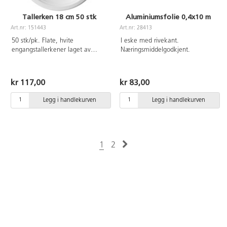
Tallerken 18 cm 50 stk
Aluminiumsfolie 0,4x10 m
Art.nr: 151443
Art.nr: 28413
50 stk/pk. Flate, hvite
I eske med rivekant.
engangstallerkener laget av
Næringsmiddelgodkjent.
sukkerrør (bagasse).
Næringsmiddelgodkjent.
Komposterbar. Bagasse er et fett-
kr 117,00
kr 83,00
og ripebestandig alternativ til
plast.
Legg i handlekurven
Legg i handlekurven
1
2