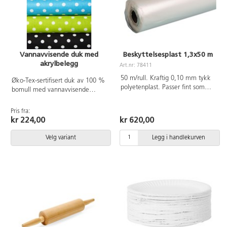
Vannavvisende duk med
Beskyttelsesplast 1,3x50 m
akrylbelegg
Art.nr: 78411
50 m/rull. Kraftig 0,10 mm tykk
Øko-Tex-sertifisert duk av 100 %
polyetenplast. Passer fint som
bomull med vannavvisende
beskyttelse på bord og gulv.
akrylbelegg. Beskytter underlaget
Bredde 130 cm.
ved maling o.l., men kan slippe
Pris fra:
gjennom væske. Inntørket maling
kr 224,00
kr 620,00
kan være vanskelig å fjerne.
Rengjør overflaten med en våt
Velg variant
Legg i handlekurven
klut eller maskinvask på 40
grader uten tøymykner. Belegget
slites og blir mer
gjennomtrengelig ved gjentatt
vask. Bredde 145 cm. 200 g/m².
PVC-fri. Selges kun i hele meter.