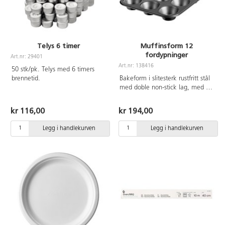
Telys 6 timer
Muffinsform 12
fordypninger
Art.nr: 29401
Art.nr: 138416
50 stk/pk. Telys med 6 timers
brennetid.
Bakeform i slitesterk rustfritt stål
med doble non-stick lag, med 12
fordypninger. Perfekt til baking,
sorteringsøvelser eller som
kr 116,00
kr 194,00
malepalett. Tåler vask i
oppvaskmaskin.
Legg i handlekurven
Legg i handlekurven
Næringsmiddelgodkjent. Mål:
34x26x3 cm.