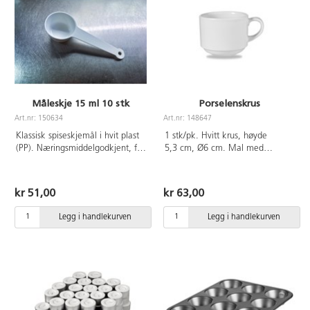
Måleskje 15 ml 10 stk
Porselenskrus
Art.nr: 150634
Art.nr: 148647
Klassisk spiseskjemål i hvit plast
1 stk/pk. Hvitt krus, høyde
(PP). Næringsmiddelgodkjent, fri
5,3 cm, Ø6 cm. Mal med
for BPA og tåler temperaturer fra
porselensmaling eller
-40°C til +120°.
porselenstusjer. Er også fine å
dekorere med decoupage for
kr 51,00
kr 63,00
glass (46237). Ubehandlet kopp
kan vaskes i vaskemaskinen og
Legg i handlekurven
Legg i handlekurven
brukes i mikrobølgeovn.