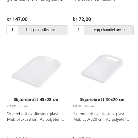
Næringsmiddelgodkjent, fri for
beskyttende overflate.
BPA og tåler temperaturer fra
Utbrettbart håndtak. Rommer
-40°C til +90°. Laget av
18 cl.
kr 147,00
kr 72,00
krystallklar SAN-plast.
Legg i handlekurven
Legg i handlekurven
Skjærebrett 45x28 cm
Skjærebrett 30x20 cm
Art.nr: 166545
Art.nr: 166544
Skjærebrett av slitesterk plast.
Skjærebrett av slitesterk plast.
Mål: L45xB28 cm. Av polyeten
Mål: L30xB20 cm. Av polyeten
(LLDPE).
(LLDPE).